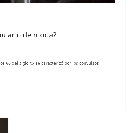
pular o de moda?
s 60 del siglo XX se car­ac­ter­izó por los con­vul­sos