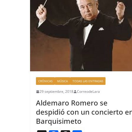
o
k
CRÓNICAS
MÚSICA
TODAS LAS ENTRADAS
29 septiembre, 2018
CorreodeLara
Aldemaro Romero se
despidió con un concierto e
Barquisimeto