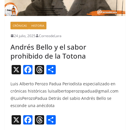
CRÓNICAS
HISTORIA
24 julio, 2025
CorreodeLara
Andrés Bello y el sabor
prohibido de la Totona
X
F
T
C
a
h
o
Luis Alber­to Per­o­zo Pad­ua Peri­odista espe­cial­iza­do en
c
re
m
cróni­cas históri­c­as
luisalbertoperozopadua@gmail.com
e
a
p
@LuisPerozoPadua Detrás del sabio Andrés Bel­lo se
b
d
ar
esconde una anécdota
o
s
tir
X
F
T
C
o
a
h
o