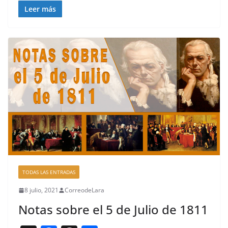
k
c
re
m
Leer más
e
a
p
b
d
ar
o
s
tir
o
k
TODAS LAS ENTRADAS
8 julio, 2021
CorreodeLara
Notas sobre el 5 de Julio de 1811