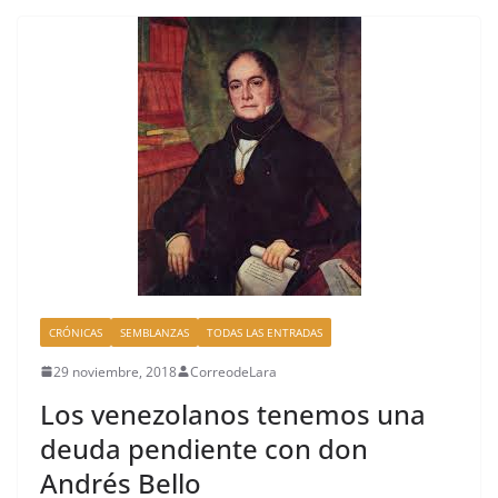
e
a
p
b
d
ar
o
s
tir
o
k
CRÓNICAS
SEMBLANZAS
TODAS LAS ENTRADAS
29 noviembre, 2018
CorreodeLara
Los venezolanos tenemos una
deuda pendiente con don
Andrés Bello