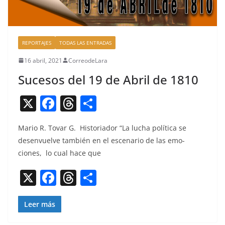
REPORTAJES
TODAS LAS ENTRADAS
16 abril, 2021
CorreodeLara
Sucesos del 19 de Abril de 1810
X
F
T
C
a
h
o
Mario R. Tovar G. His­to­ri­ador “La lucha políti­ca se
c
re
m
desen­vuelve tam­bién en el esce­nario de las emo­
e
a
p
ciones, lo cual hace que
b
d
ar
X
F
T
C
o
s
tir
a
h
o
o
c
re
m
Leer más
k