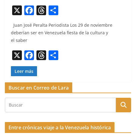
X
F
T
C
a
h
o
Juan José Per­al­ta Peri­odista Los 29 de noviem­bre
c
re
m
deberían ser en Venezuela fies­ta de la cul­tura y
e
a
p
el saber
b
d
ar
X
F
T
C
o
s
tir
a
h
o
o
c
re
m
Leer más
k
e
a
p
Buscar en Correo de Lara
b
d
ar
o
s
tir
o
k
Entre crónicas viaje a la Venezuela histórica