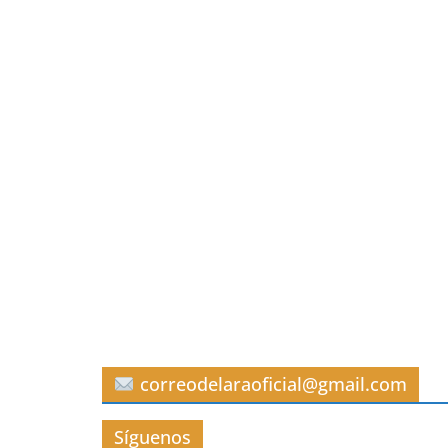
correodelaraoficial@gmail.com
Síguenos