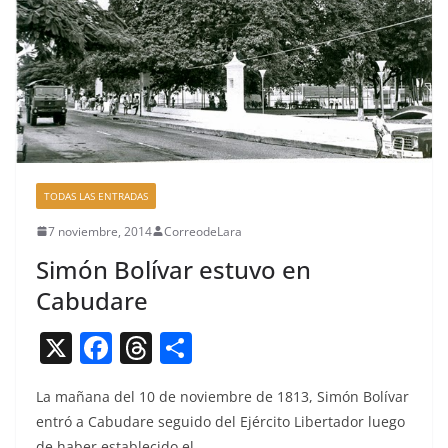
TODAS LAS ENTRADAS
7 noviembre, 2014
CorreodeLara
Simón Bolívar estuvo en
Cabudare
X
F
T
C
a
h
o
La mañana del 10 de noviem­bre de 1813, Simón Bolí­var
c
re
m
entró a Cabu­dare segui­do del Ejérci­to Lib­er­ta­dor luego
e
a
p
de haber estable­ci­do el