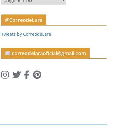
r
t
@CorreodeLara
í
c
Tweets by CorreodeLara
u
l
o
correodelaraoficial@gmail.com
s