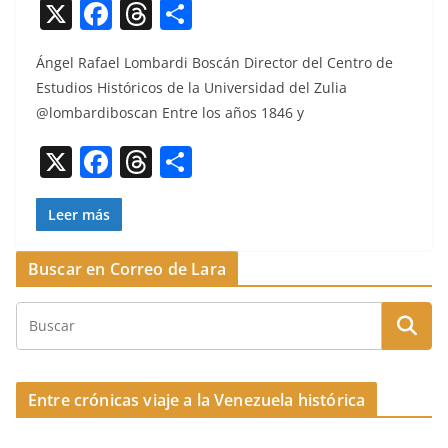
X
F
T
C
a
h
o
Ángel Rafael Lom­bar­di Boscán Direc­tor del Cen­tro de
c
re
m
Estu­dios Históri­cos de la Uni­ver­si­dad del Zulia
e
a
p
@lombardiboscan Entre los años 1846 y
b
d
ar
X
F
T
C
o
s
tir
a
h
o
o
c
re
m
Leer más
k
e
a
p
Buscar en Correo de Lara
b
d
ar
o
s
tir
o
k
Entre crónicas viaje a la Venezuela histórica