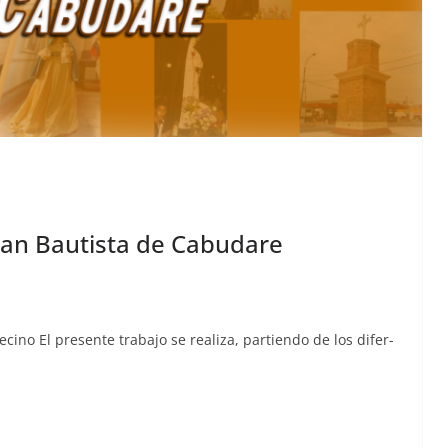
Juan Bautista de Cabudare
ci­no El pre­sente tra­ba­jo se real­iza, par­tien­do de los difer­