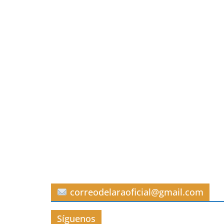
correodelaraoficial@gmail.com
Síguenos