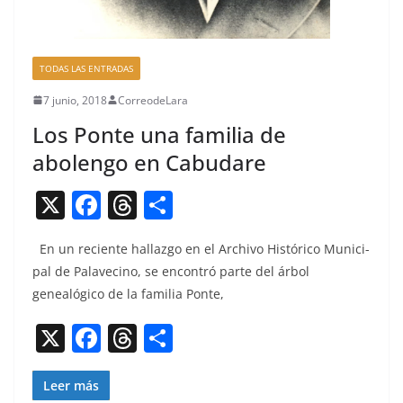
TODAS LAS ENTRADAS
7 junio, 2018
CorreodeLara
Los Ponte una familia de
abolengo en Cabudare
X
F
T
C
a
h
o
En un reciente hal­laz­go en el Archi­vo Históri­co Munic­i­
c
re
m
pal de Palave­ci­no, se encon­tró parte del árbol
e
a
p
genealógi­co de la famil­ia Ponte,
b
d
ar
X
F
T
C
o
s
tir
a
h
o
o
c
re
m
Leer más