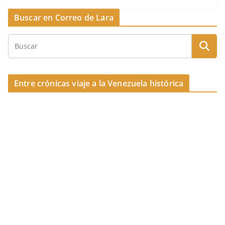
k
e
a
p
Buscar en Correo de Lara
b
d
ar
o
s
tir
o
k
Entre crónicas viaje a la Venezuela histórica