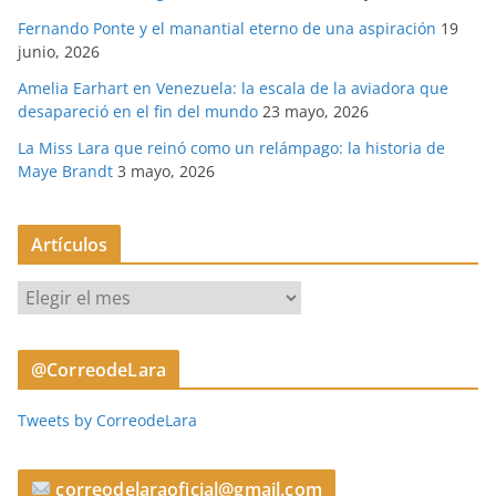
Fernando Ponte y el manantial eterno de una aspiración
19
junio, 2026
Amelia Earhart en Venezuela: la escala de la aviadora que
desapareció en el fin del mundo
23 mayo, 2026
La Miss Lara que reinó como un relámpago: la historia de
Maye Brandt
3 mayo, 2026
Artículos
A
r
t
@CorreodeLara
í
c
Tweets by CorreodeLara
u
l
o
correodelaraoficial@gmail.com