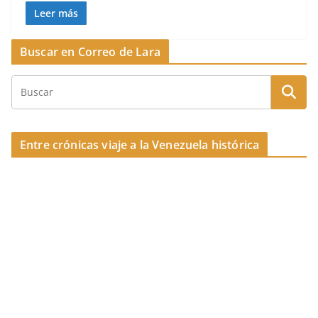
o
c
re
m
Leer más
k
e
a
p
Buscar en Correo de Lara
b
d
ar
o
s
tir
o
k
Entre crónicas viaje a la Venezuela histórica