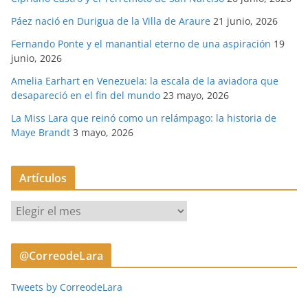
Páez nació en Durigua de la Villa de Araure
21 junio, 2026
Fernando Ponte y el manantial eterno de una aspiración
19
junio, 2026
Amelia Earhart en Venezuela: la escala de la aviadora que
desapareció en el fin del mundo
23 mayo, 2026
La Miss Lara que reinó como un relámpago: la historia de
Maye Brandt
3 mayo, 2026
Artículos
A
r
t
@CorreodeLara
í
c
Tweets by CorreodeLara
u