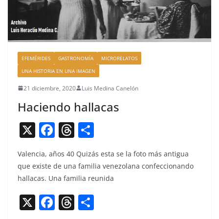
EFEMÉRIDES
GASTRONOMÍA
MICRORELATOS
UNA HISTORIA EN UNA IMAGEN
21 diciembre, 2020
Luis Medina Canelón
Haciendo hallacas
X
F
T
C
a
h
o
Valen­cia, años 40 Quizás esta se la foto más antigua
c
re
m
que existe de una famil­ia vene­zolana con­fec­cio­nan­do
e
a
p
hal­la­cas. Una famil­ia reunida
b
d
ar
X
F
T
C
o
s
tir
a
h
o