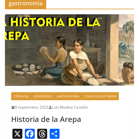
gastronomia
CRÓNICAS
EFEMÉRIDES
GASTRONOMÍA
TODAS LAS ENTRADAS
8 septiembre, 2023
Luis Medina Canelón
Historia de la Arepa
X
F
T
C