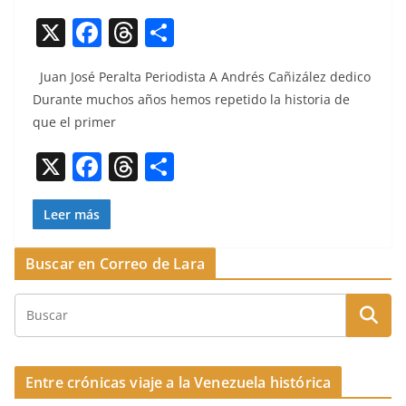
X
F
T
C
a
h
o
Juan José Per­al­ta Peri­odista A Andrés Cañizález dedi­co
c
re
m
Durante muchos años hemos repeti­do la his­to­ria de
e
a
p
que el primer
b
d
ar
X
F
T
C
o
s
tir
a
h
o
o
c
re
m
Leer más
k
e
a
p
Buscar en Correo de Lara
b
d
ar
o
s
tir
o
k
Entre crónicas viaje a la Venezuela histórica