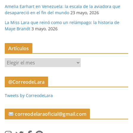
Amelia Earhart en Venezuela: la escala de la aviadora que
desapareció en el fin del mundo
23 mayo, 2026
La Miss Lara que reinó como un relámpago: la historia de
Maye Brandt
3 mayo, 2026
Artículos
A
r
t
@CorreodeLara
í
c
Tweets by CorreodeLara
u
l
o
correodelaraoficial@gmail.com
s