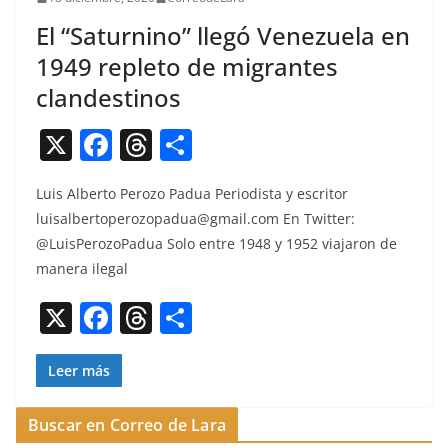
El “Saturnino” llegó Venezuela en
1949 repleto de migrantes
clandestinos
X
F
T
C
a
h
o
Luis Alber­to Per­o­zo Pad­ua Peri­odista y escritor
c
re
m
luisalbertoperozopadua@gmail.com
En Twit­ter:
e
a
p
@LuisPerozoPadua Solo entre 1948 y 1952 via­jaron de
b
d
ar
man­era ilegal
o
s
tir
X
F
T
C
o
a
h
o
k
c
re
m
Leer más
e
a
p
Buscar en Correo de Lara
b
d
ar