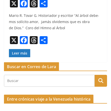
X
F
T
C
a
h
o
Mario R. Tovar G. His­to­ri­ador y escritor “Al árbol debe­
c
re
m
mos solíc­i­to amor, jamás olvidemos que es obra
e
a
p
de Dios.” Coro del Him­no al Árbol
b
d
ar
X
F
T
C
o
s
tir
a
h
o
o
c
re
m
Leer más
k
e
a
p
Buscar en Correo de Lara
b
d
ar
o
s
tir
o
k
Entre crónicas viaje a la Venezuela histórica