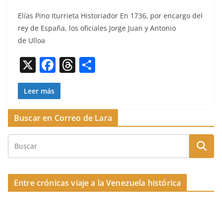
a
h
o
Elías Pino Itur­ri­eta His­to­ri­ador En 1736, por encar­go del
c
re
m
rey de España, los ofi­ciales Jorge Juan y Anto­nio
e
a
p
de Ulloa
b
d
ar
X
F
T
C
o
s
tir
a
h
o
o
c
re
m
Leer más
k
e
a
p
Buscar en Correo de Lara
b
d
ar
o
s
tir
o
k
Entre crónicas viaje a la Venezuela histórica