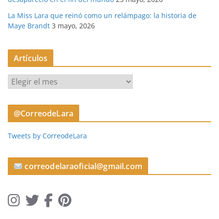
La Miss Lara que reinó como un relámpago: la historia de
Maye Brandt
3 mayo, 2026
Artículos
A
r
t
@CorreodeLara
í
c
Tweets by CorreodeLara
u
l
o
correodelaraoficial@gmail.com
s