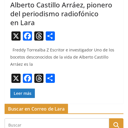
Alberto Castillo Arráez, pionero
del periodismo radiofónico
en Lara
X
F
T
C
a
h
o
Fred­dy Tor­re­al­ba Z Escritor e inves­ti­gador Uno de los
c
re
m
boce­tos descono­ci­dos de la vida de Alber­to Castil­lo
e
a
p
Arráez es la
b
d
ar
X
F
T
C
o
s
tir
a
h
o
o
c
re
m
Leer más
k
e
a
p
Buscar en Correo de Lara
b
d
ar
o
s
tir