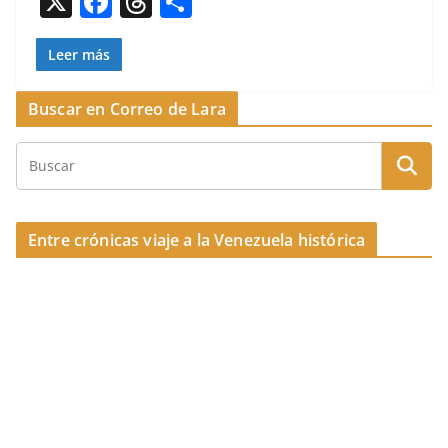
X
F
T
C
o
s
tir
a
h
o
o
c
re
m
Leer más
k
e
a
p
Buscar en Correo de Lara
b
d
ar
o
s
tir
o
k
Entre crónicas viaje a la Venezuela histórica