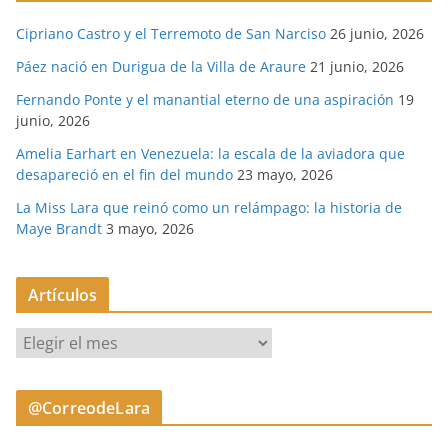
Cipriano Castro y el Terremoto de San Narciso
26 junio, 2026
Páez nació en Durigua de la Villa de Araure
21 junio, 2026
Fernando Ponte y el manantial eterno de una aspiración
19
junio, 2026
Amelia Earhart en Venezuela: la escala de la aviadora que
desapareció en el fin del mundo
23 mayo, 2026
La Miss Lara que reinó como un relámpago: la historia de
Maye Brandt
3 mayo, 2026
Artículos
A
r
t
@CorreodeLara
í
c