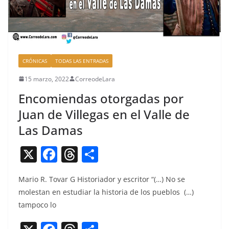
CRÓNICAS
TODAS LAS ENTRADAS
15 marzo, 2022
CorreodeLara
Encomiendas otorgadas por
Juan de Villegas en el Valle de
Las Damas
X
F
T
C
a
h
o
Mario R. Tovar G His­to­ri­ador y escritor “(…) No se
c
re
m
molestan en estu­di­ar la his­to­ria de los pueb­los (…)
e
a
p
tam­poco lo
b
d
ar