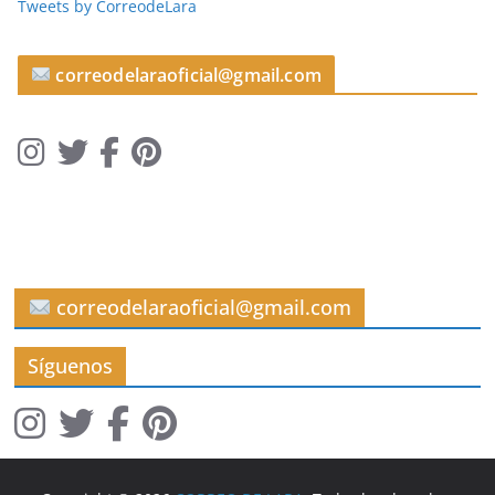
Tweets by CorreodeLara
u
l
o
correodelaraoficial@gmail.com
s
correodelaraoficial@gmail.com
Síguenos