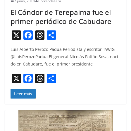
7 junio, 2018
CorreodeLara
El Cóndor de Terepaima fue el
primer periódico de Cabudare
X
F
T
C
a
h
o
Luis Alber­to Per­o­zo Pad­ua Peri­odista y escritor TW/IG
c
re
m
@LuisPerozoPadua El gen­er­al Nicolás Patiño Sosa, naci­
e
a
p
do en Cabu­dare, fue el primer presidente
b
d
ar
X
F
T
C
o
s
tir
a
h
o
o
c
re
m
Leer más
k
e
a
p
b
d
ar
o
s
tir