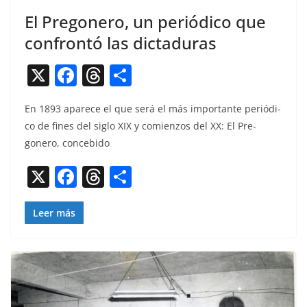
El Pregonero, un periódico que
confrontó las dictaduras
X
F
T
C
a
h
o
En 1893 aparece el que será el más impor­tante per­iódi­
c
re
m
co de fines del siglo XIX y comien­zos del XX: El Pre­
e
a
p
gonero, concebido
b
d
ar
X
F
T
C
o
s
tir
a
h
o
o
c
re
m
Leer más
k
e
a
p
b
d
ar
o
s
tir