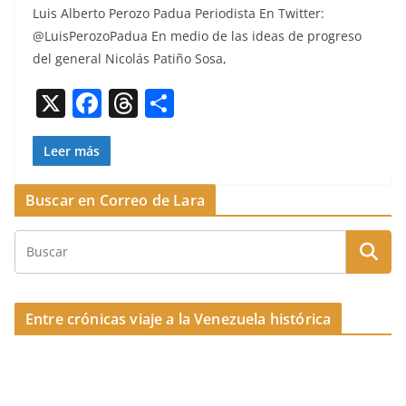
Luis Alber­to Per­o­zo Pad­ua Peri­odista En Twit­ter:
c
re
m
@LuisPerozoPadua En medio de las ideas de pro­gre­so
e
a
p
del gen­er­al Nicolás Patiño Sosa,
b
d
ar
X
F
T
C
o
s
tir
a
h
o
o
c
re
m
Leer más
k
e
a
p
Buscar en Correo de Lara
b
d
ar
o
s
tir
o
k
Entre crónicas viaje a la Venezuela histórica