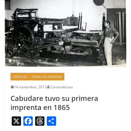
o
k
CRÓNICAS
TODAS LAS ENTRADAS
14 noviembre, 2013
CorreodeLara
Cabudare tuvo su primera
imprenta en 1865
X
F
T
C
a
h
o