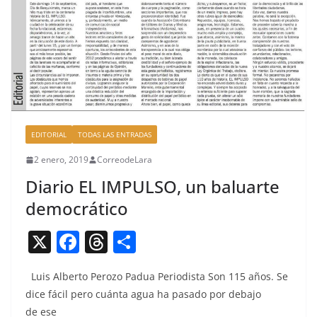
EDITORIAL
TODAS LAS ENTRADAS
2 enero, 2019
CorreodeLara
Diario EL IMPULSO, un baluarte
democrático
X
F
T
C
a
h
o
Luis Alber­to Per­o­zo Pad­ua Peri­odista Son 115 años. Se
c
re
m
dice fácil pero cuán­ta agua ha pasa­do por deba­jo
e
a
p
de ese