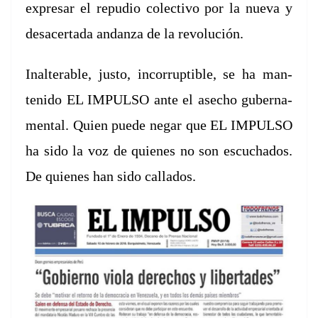
expre­sar el repu­dio colec­ti­vo por la nue­va y
desac­er­ta­da andan­za de la
rev­olu­ción.
Inal­ter­able,
jus­to, incor­rupt­ible, se ha man­
tenido EL IMPULSO ante el ase­cho guber­na­
men­tal.
Quien puede negar
que EL IMPULSO
ha sido la voz de quienes no son escucha­dos.
De quienes han sido
calla­dos.