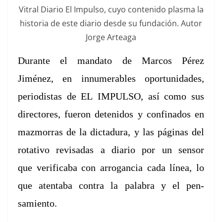
Vit­ral Diario El Impul­so, cuyo con­tenido plas­ma la
his­to­ria de este diario des­de su fun­dación. Autor
Jorge Arteaga
Durante el manda­to
de Mar­cos Pérez
Jiménez, en innu­mer­ables opor­tu­nidades,
peri­odis­tas de EL
IMPULSO, así como sus
direc­tores, fueron detenidos y con­fi­na­dos en
maz­mor­ras de
la dic­tadu­ra, y las pági­nas del
rota­ti­vo revisadas a diario por un sen­sor
que
ver­i­fi­ca­ba con arro­gan­cia cada línea, lo
que atenta­ba con­tra la pal­abra y el
pen­
samien­to.