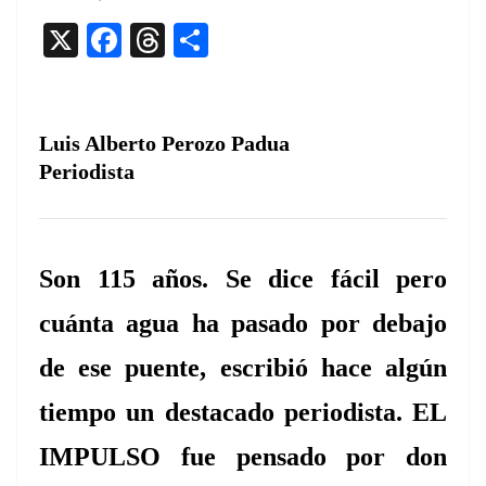
X
F
T
C
a
h
o
c
re
m
e
a
p
Luis Alberto Perozo Padua
b
d
ar
Periodista
o
s
tir
o
k
Son 115 años. Se dice fácil pero
cuánta agua ha pasado por
debajo
de ese puente, escribió hace algún
tiempo un destacado periodista.
EL
IMPULSO fue
pensado por don