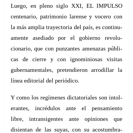
Luego, en pleno
siglo XXI, EL IMPULSO
cen­te­nario, pat­ri­mo­nio larense y vocero con
la más amplia
trayec­to­ria del país, es con­tin­u­
a­mente ase­di­a­do por el gob­ier­no rev­olu­
cionario,
que con pun­zantes ame­nazas públi­
cas de cierre y con igno­min­iosas vis­i­tas
guber­na­men­tales,
pre­tendieron arrodil­lar la
línea edi­to­r­i­al del periódico.
Y como los
regímenes dic­ta­to­ri­ales son intol­
er­antes, incré­du­los ante el pen­samien­to
libre,
intran­si­gentes ante opin­iones que
disien­tan de las suyas, con su acos­tum­bra­