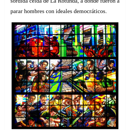
sór­di­da cel­da de La Rotun­da, a donde
fueron a
parar hom­bres con ide­ales democráticos.