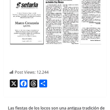
Post Views:
12.244
X
F
T
C
a
h
o
c
re
m
e
a
p
Las fiestas de los locos son una antigua tradición de