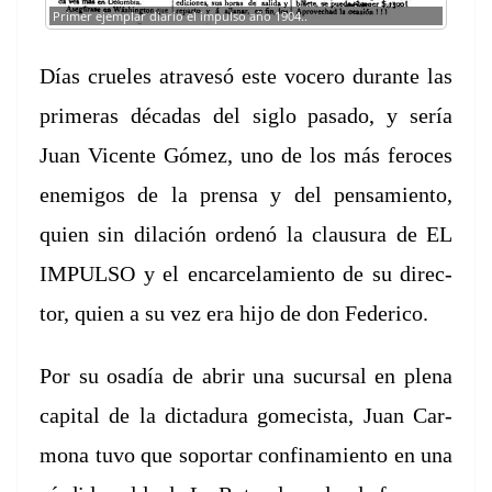
Primer ejem­plar diario el impul­so año 1904..
Días cru­eles
atrav­esó este vocero durante las
primeras décadas del siglo pasa­do, y sería
Juan
Vicente Gómez, uno de los más fero­ces
ene­mi­gos de la pren­sa y del pen­samien­to,
quien
sin dilación ordenó la clausura de EL
IMPULSO y el encar­ce­lamien­to de su direc­
tor,
quien a su vez era hijo de don Federico.
Por su osadía de
abrir una sucur­sal en ple­na
cap­i­tal de la dic­tadu­ra gomecista, Juan Car­
mona
tuvo que sopor­tar con­fi­namien­to en una