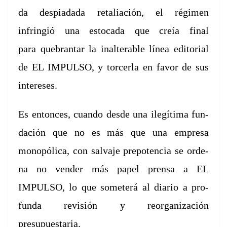
da
despi­ada­da retal­iación, el rég­i­men
infringió una esto­ca­da que creía final
para
que­bran­tar la inal­ter­able línea edi­to­r­i­al
de EL IMPULSO, y torcer­la en favor de
sus
intere­ses.
Es entonces,
cuan­do des­de una ilegí­ti­ma fun­
dación que no es más que una empre­sa
monopóli­ca, con
sal­va­je pre­po­ten­cia se orde­
na no vender más papel pren­sa a EL
IMPULSO, lo que
some­terá al diario a pro­
fun­da revisión y reor­ga­ni­zación
presupuestaria.