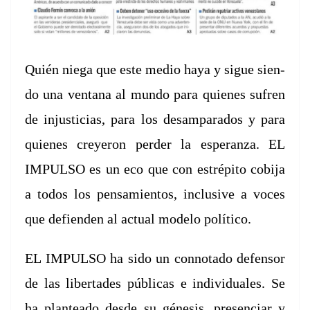
Quién nie­ga que
este medio haya y sigue sien­
do una ven­tana al mun­do para quienes sufren
de
injus­ti­cias, para los desam­para­dos y para
quienes creyeron perder la esper­an­za.
EL
IMPULSO es un
eco que con estrépi­to cobi­ja
a todos los pen­samien­tos, inclu­sive a voces
que
defien­den al actu­al mod­e­lo político.
EL IMPULSO ha sido
un con­no­ta­do defen­sor
de las lib­er­tades públi­cas e indi­vid­uales. Se
ha
plantea­do des­de su géne­sis, pres­en­ciar y