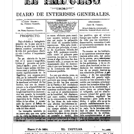
Primer ejem­plar diario el impul­so año 1904