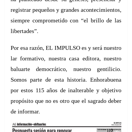
reg­is­trar pequeños y grandes
acon­tec­imien­tos,
siem­pre com­pro­meti­do con “el bril­lo de las
libertades”.
Por esa razón, EL
IMPULSO es y será nue­stro
lar for­ma­ti­vo, nues­tra casa edi­to­ra, nue­stro
balu­arte
democráti­co, nue­stro gen­ti­li­cio.
Somos parte de esta his­to­ria.
Enhorabue­na
por
estos 115 años de inal­ter­able y obje­ti­vo
propósi­to que no es otro que el
sagra­do deber
de informar.