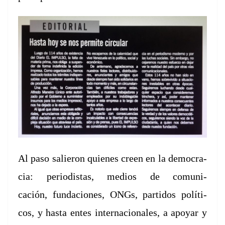
Al paso salieron
quienes creen en la democ­ra­
cia: peri­odis­tas, medios de comu­ni­
cación,
fun­da­ciones, ONGs, par­tidos políti­
cos, y has­ta entes inter­na­cionales, a apo­yar
y