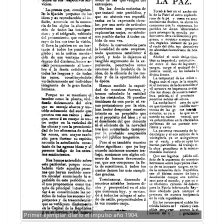
Primer ejem­plar diario el impul­so año 1904.