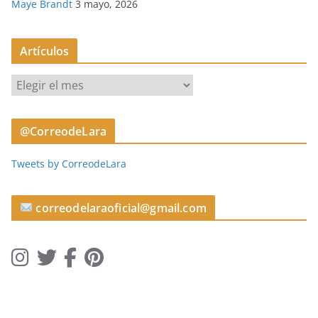
Maye Brandt
3 mayo, 2026
Artículos
A
r
t
@CorreodeLara
í
c
Tweets by CorreodeLara
u
l
o
correodelaraoficial@gmail.com
s