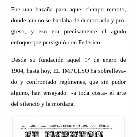
Fue una haz­a­ña para aquel tiem­po remo­to,
donde aún no se
habla­ba de democ­ra­cia y pro­
gre­so, y eso era pre­cisa­mente el agu­do
enfoque que
per­sigu­ió don Federico.
Des­de su fun­dación aquel 1° de enero de
1904, has­ta hoy, EL
IMPULSO ha sobrell­e­va­
do y con­fronta­do regímenes, que sin pudor
alguno, han ensaya­do ‑a toda cos­ta- el arte
del silen­cio y la
mor­daza.