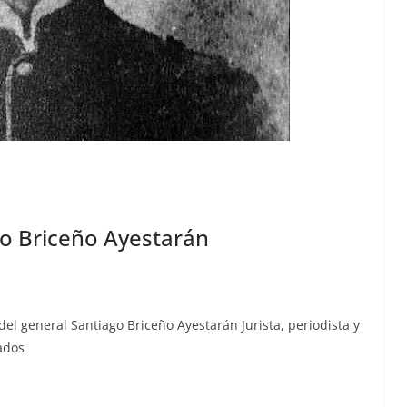
go Briceño Ayestarán
l gen­er­al San­ti­a­go Briceño Ayestarán Jurista, peri­odista y
tados