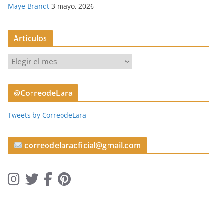
Maye Brandt
3 mayo, 2026
Artículos
A
r
t
@CorreodeLara
í
c
Tweets by CorreodeLara
u
l
o
correodelaraoficial@gmail.com
s