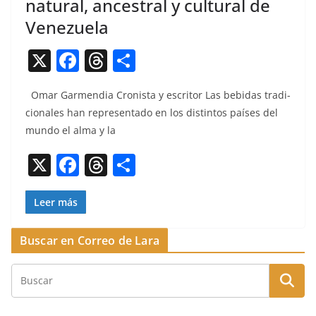
natural, ancestral y cultural de
Venezuela
X
F
T
C
a
h
o
Omar Gar­men­dia Cro­nista y escritor Las bebidas tradi­
c
re
m
cionales han rep­re­sen­ta­do en los dis­tin­tos país­es del
e
a
p
mun­do el alma y la
b
d
ar
X
F
T
C
o
s
tir
a
h
o
o
c
re
m
Leer más
k
e
a
p
Buscar en Correo de Lara
b
d
ar
o
s
tir
o