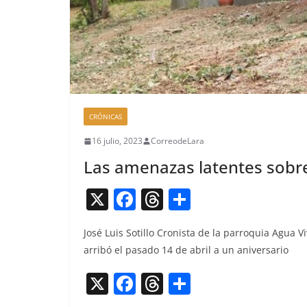
CRÓNICAS
16 julio, 2023
CorreodeLara
Las amenazas latentes sobre
X
F
T
C
a
h
o
José Luis Sotil­lo Cro­nista de la par­ro­quia Agua V
c
re
m
arribó el pasa­do 14 de abril a un aniversario
e
a
p
X
F
T
C
b
d
ar
a
h
o