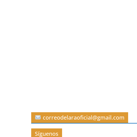
correodelaraoficial@gmail.com
Síguenos