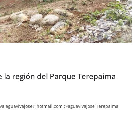
 la región del Parque Terepaima
iva
aguavivajose@hotmail.com
@aguavivajose Tere­paima