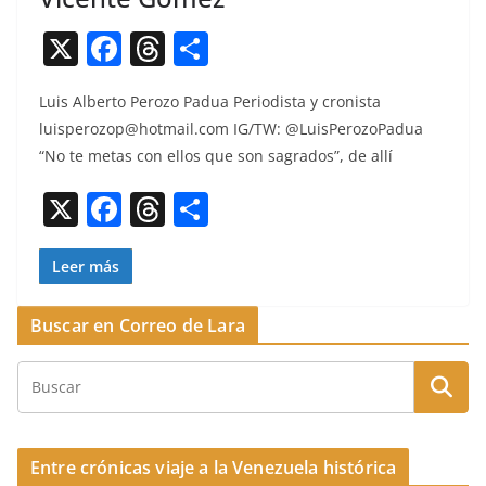
X
F
T
C
a
h
o
Luis Alber­to Per­o­zo Pad­ua Peri­odista y cro­nista
c
re
m
luisperozop@hotmail.com
IG/TW: @LuisPerozoPadua
e
a
p
“No te metas con ellos que son sagra­dos”, de allí
b
d
ar
X
F
T
C
o
s
tir
a
h
o
o
c
re
m
Leer más
k
e
a
p
Buscar en Correo de Lara
b
d
ar
o
s
tir
o
k
Entre crónicas viaje a la Venezuela histórica