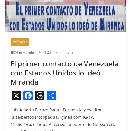
CRÓNICAS
24 noviembre, 2021
CorreodeLara
El primer contacto de Venezuela
con Estados Unidos lo ideó
Miranda
X
F
T
C
a
h
o
Luis Alber­to Per­o­zo Pad­ua Peri­odista y escritor
c
re
m
luisalbertoperozopadua@gmail.com
IG/TW:
e
a
p
@LuisPerozoPadua Al con­vul­so puer­to de Nue­va York