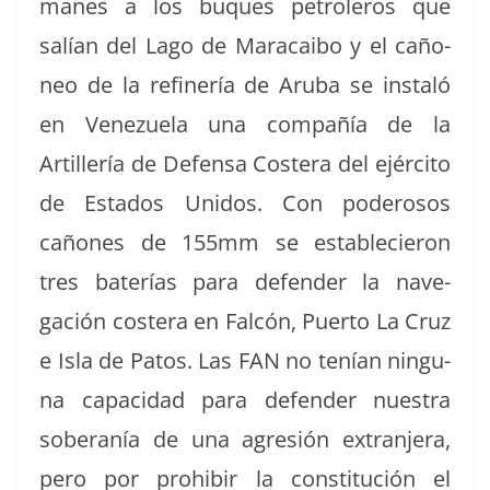
manes a los buques petroleros que
salían del Lago de Mara­cai­bo y el caño­
neo de la refin­ería de Aru­ba se instaló
en Venezuela una com­pañía de la
Artillería de Defen­sa Costera del ejérci­to
de Esta­dos Unidos. Con poderosos
cañones de 155mm se establecieron
tres baterías para defend­er la nave­
gación costera en Fal­cón, Puer­to La Cruz
e Isla de Patos. Las FAN no tenían ningu­
na capaci­dad para defend­er nues­tra
sober­anía de una agre­sión extran­jera,
pero por pro­hibir la con­sti­tu­ción el