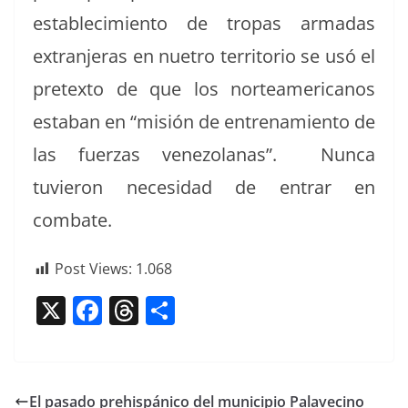
establec­imien­to de tropas armadas
extran­jeras en nuetro ter­ri­to­rio se usó el
pre­tex­to de que los norteam­er­i­canos
esta­ban en “mis­ión de entre­namien­to de
las fuerzas vene­zolanas”. Nun­ca
tuvieron necesi­dad de entrar en
combate.
Post Views:
1.068
X
F
T
C
a
h
o
c
re
m
e
a
p
El pasado prehispánico del municipio Palavecino