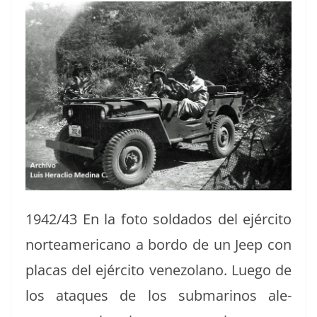
c
re
m
e
a
p
b
d
ar
o
s
tir
o
k
1942/43 En la foto sol­da­dos del ejérci­to
norteam­er­i­cano a bor­do de un Jeep con
pla­cas del ejérci­to vene­zolano. Luego de
los ataques de los sub­mari­nos ale­