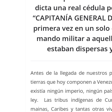
o
s
tir
dicta una real cédula p
o
“CAPITANÍA GENERAL D
k
primera vez en un solo 
mando militar a aquell
estaban dispersas y
Antes de la lle­ga­da de nue­stros p
tier­ras que hoy com­po­nen a Venezu
existía ningún impe­rio, ningún p
ley. Las tribus indí­ge­nas de Cum
mainas, Caribes y tan­tas otras vi