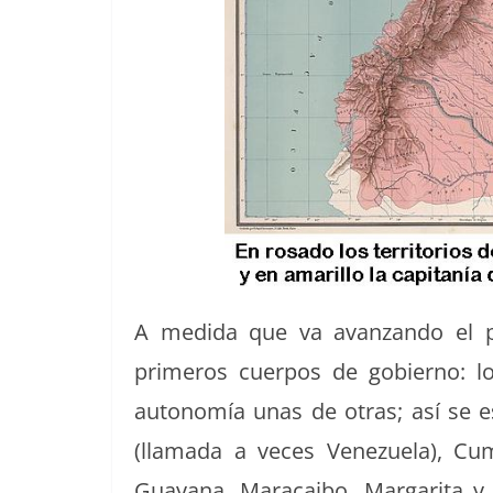
A medi­da que va avan­zan­do el pr
primeros cuer­pos de gob­ier­no: lo
autonomía unas de otras; así se es
(lla­ma­da a veces Venezuela), Cum
Guayana, Mara­cai­bo, Mar­gari­ta y T