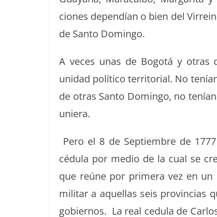
ciones dependían o bien del Vir­reina
de San­to Domingo.
A veces unas de Bogotá y otras 
unidad políti­co ter­ri­to­r­i­al. No ten
de otras San­to Domin­go, no tenían un
uniera.
Pero el 8 de Sep­tiem­bre de 1777 
cédu­la por medio de la cual se 
que reúne por primera vez en un so
mil­i­tar a aque­l­las seis provin­cias
gob­ier­nos. La real cedu­la de Car­lo