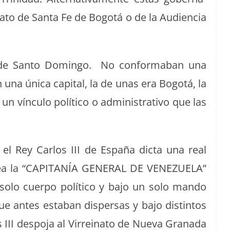
­to de San­ta Fe de Bogotá o de la Audi­en­cia
de San­to Domin­go. No con­forma­ban una
ían una úni­ca cap­i­tal, la de unas era Bogotá, la
 vín­cu­lo políti­co o admin­is­tra­ti­vo que las
el Rey Car­los III de España dic­ta una real
crea la “CAPITANÍA GENERAL DE VENEZUELA”
lo cuer­po políti­co y bajo un solo man­do
 que antes esta­ban dis­per­sas y bajo dis­tin­tos
s III despo­ja al Vir­reina­to de Nue­va Grana­da