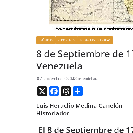
CRÓNICAS
REPORTAJES
TODAS LAS ENTRADAS
8 de Septiembre de 1
Venezuela
7 septiembre, 2020
CorreodeLara
X
F
T
C
a
h
o
Luis Heraclio Medina Canelón
c
re
m
Historiador
e
a
p
b
d
ar
El 8 de Septiembre de 17