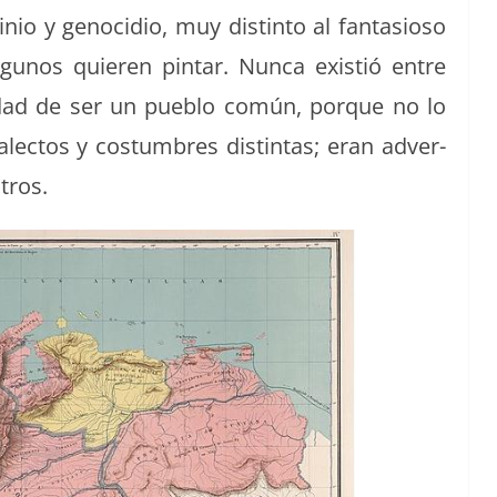
nio y geno­cidio, muy dis­tin­to al fan­ta­sioso
algunos quieren pin­tar. Nun­ca exis­tió entre
ti­dad de ser un pueblo común, porque no lo
alec­tos y cos­tum­bres dis­tin­tas; eran adver­
otros.