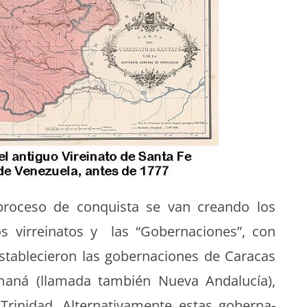
o­ce­so de con­quista se van cre­an­do los
s vir­reinatos y las “Gob­er­na­ciones”, con
tablecieron las gob­er­na­ciones de Cara­cas
aná (lla­ma­da tam­bién Nue­va Andalucía),
rinidad. Alter­na­ti­va­mente estas gob­er­na­