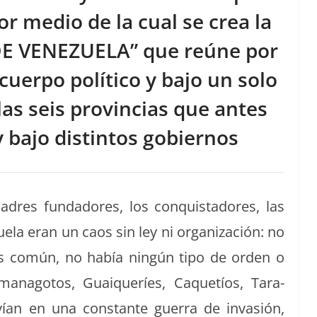
or medio de la cual se crea la
E VENEZUELA” que reúne por
cuerpo político y bajo un solo
as seis provincias que antes
 bajo distintos gobiernos
adres fun­dadores, los con­quis­ta­dores, las
ela eran un caos sin ley ni orga­ni­zación: no
aís común, no había ningún tipo de orden o
anago­tos, Guai­queríes, Caque­tíos, Tara­
vían en una con­stante guer­ra de invasión,