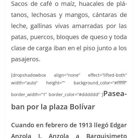
Sacos de café o maíz, hua­cales de plá­
tanos, lechosas y man­gos, cán­taras de
leche, gal­li­nas vivas amar­radas por las
patas, puer­cos, blo­ques de que­so y toda
clase de car­ga iban en el piso jun­to a los
pasajeros.
[drop­shad­ow­box align=“none” effect=“lifted-both”
width=“auto” height=”” background_color=”#ffffff”
Pasea­
border_width=“1” border_color=”#dddddd” ]
ban por la plaza Bolívar
Cuan­do en febrero de 1913 llegó Edgar
Anzo­la J. Anzo­la a Bar­quisime­to