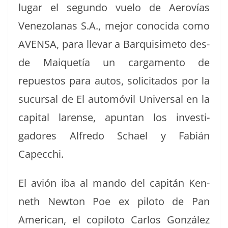
lugar el segun­do vue­lo de Aerovías
Vene­zolanas S.A., mejor cono­ci­da como
AVENSA, para lle­var a Bar­quisime­to des­
de Mai­quetía un carga­men­to de
repuestos para autos, solic­i­ta­dos por la
sucur­sal de El automóvil Uni­ver­sal en la
cap­i­tal larense, apun­tan los inves­ti­
gadores Alfre­do Schael y Fabián
Capecchi.
El avión iba al man­do del capitán Ken­
neth New­ton Poe ex pilo­to de Pan
Amer­i­can, el copi­lo­to Car­los González