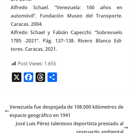
Alfre­do Schael. “Venezuela: 100 años en
automóvil”. Fun­dación Museo del Trans­porte.
Cara­cas. 2004.
Alfre­do Schael y Fabián Capec­chi. “Sobre­vue­lo
1785 ‑2021”. Pág. 137–138. Rivero Blan­co Edi­
tores. Cara­cas, 2021.
Post Views:
1.655
X
F
T
C
a
h
o
c
re
m
e
a
p
Venezuela fue despojada de 108.000 kilómetros de
b
d
ar
espacio geográfico en 1941
o
s
tir
José Luis Pérez talentoso deportista prestado al
resguardo ambiental