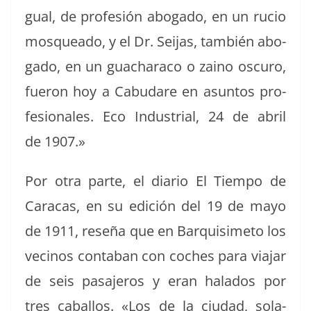
gual, de pro­fe­sión abo­ga­do, en un rucio
mosquea­do, y el Dr. Sei­jas, tam­bién abo­
ga­do, en un guachara­co o zaino oscuro,
fueron hoy a Cabu­dare en asun­tos pro­
fe­sion­ales. Eco Indus­tri­al, 24 de abril
de 1907.»
Por otra parte, el diario El Tiem­po de
Cara­cas, en su edi­ción del 19 de mayo
de 1911, reseña que en Bar­quisime­to los
veci­nos con­ta­ban con coches para via­jar
de seis pasajeros y eran hal­a­dos por
tres cabal­los. «Los de la ciu­dad, sola­