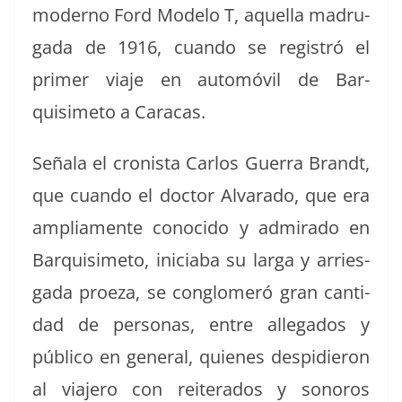
mod­er­no Ford Mod­e­lo T, aque­l­la madru­
ga­da de 1916, cuan­do se reg­istró el
primer via­je en automóvil de Bar­
quisime­to a Caracas.
Señala el cro­nista Car­los Guer­ra Brandt,
que cuan­do el doc­tor Alvara­do, que era
ampli­a­mente cono­ci­do y admi­ra­do en
Bar­quisime­to, ini­cia­ba su larga y arries­
ga­da proeza, se con­glom­eró gran can­ti­
dad de per­sonas, entre alle­ga­dos y
públi­co en gen­er­al, quienes des­pi­dieron
al via­jero con reit­er­a­dos y sonoros