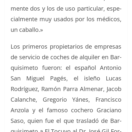
mente dos y los de uso par­tic­u­lar, espe­
cial­mente muy usa­dos por los médi­cos,
un caballo.»
Los primeros propi­etar­ios de empre­sas
de ser­vi­cio de coches de alquil­er en Bar­
quisime­to fueron: el español Anto­nio
San Miguel Pagés, el isleño Lucas
Rodríguez, Ramón Par­ra Alme­nar, Jacob
Calanche, Gre­go­rio Yánes, Fran­cis­co
Anzo­la y el famoso cochero Gra­ciano
Saso, quien fue el que trasladó de Bar­
quisime­to a El Tocuyo al Dr. José Gil For­