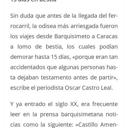
Sin duda que antes de la lle­ga­da del fer­
ro­car­ril, la odis­ea más arries­ga­da fueron
los via­jes des­de Bar­quisime­to a Cara­cas
a lomo de bes­tia, los cuales podían
demor­ar has­ta 15 días, «porque eran tan
acci­den­ta­dos que algu­nas per­sonas has­
ta deja­ban tes­ta­men­to antes de par­tir»,
escribe el peri­odista Oscar Cas­tro Leal.
Y ya entra­do el siglo XX, era fre­cuente
leer en la pren­sa bar­quisimetana noti­
cias como la sigu­iente: «Castil­lo Amen­