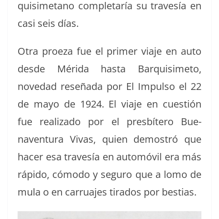
quisimetano com­ple­taría su trav­es­ía en
casi seis días.
Otra proeza fue el primer via­je en auto
des­de Méri­da has­ta Bar­quisime­to,
novedad reseña­da por El Impul­so el 22
de mayo de 1924. El via­je en cuestión
fue real­iza­do por el pres­bítero Bue­
naven­tu­ra Vivas, quien demostró que
hac­er esa trav­es­ía en automóvil era más
rápi­do, cómo­do y seguro que a lomo de
mula o en car­ru­a­jes tira­dos por bestias.