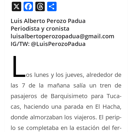
X
F
T
C
a
h
o
Luis Alberto Perozo Padua
c
re
m
Periodista y cronista
e
a
p
luisalbertoperozopadua@gmail.com
b
d
ar
IG/TW: @LuisPerozoPadua
L
o
s
tir
o
k
os lunes y los jueves, alrede­dor de
las 7 de la mañana salía un tren de
pasajeros de Bar­quisime­to para Tuca­
cas, hacien­do una para­da en El Hacha,
donde almorz­a­ban los via­jeros. El perip­
lo se com­pleta­ba en la estación del fer­