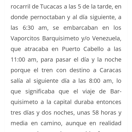
ro­car­ril de Tuca­cas a las 5 de la tarde, en
donde per­nocta­ban y al día sigu­iente, a
las 6:30 am, se embar­ca­ban en los
Vaporci­tos Bar­quisime­to y/o Venezuela,
que atra­ca­ba en Puer­to Cabel­lo a las
11:00 am, para pasar el día y la noche
porque el tren con des­ti­no a Cara­cas
salía al sigu­iente día a las 8:00 am, lo
que sig­nifi­ca­ba que el via­je de Bar­
quisime­to a la cap­i­tal dura­ba entonces
tres días y dos noches, unas 58 horas y
media en camino, aunque en real­i­dad