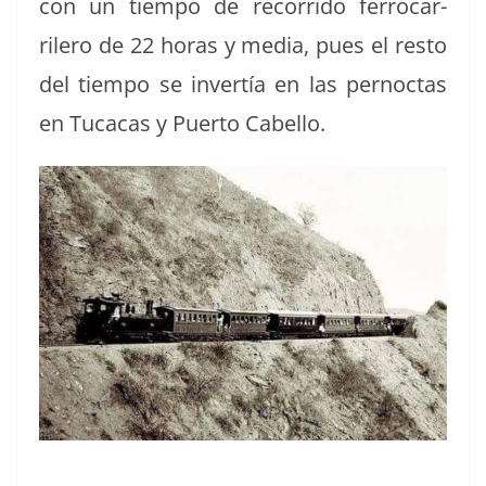
con un tiem­po de recor­ri­do fer­ro­car­
rilero de 22 horas y media, pues el resto
del tiem­po se invertía en las per­noc­tas
en Tuca­cas y Puer­to Cabello.