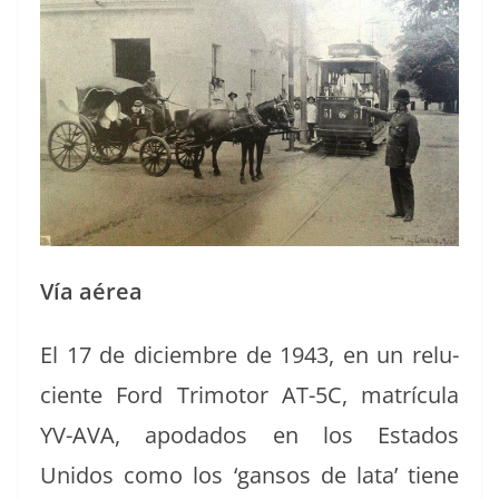
Vía aérea
El 17 de diciem­bre de 1943, en un relu­
ciente Ford Tri­mo­tor AT-5C, matrícu­la
YV-AVA, apo­da­dos en los Esta­dos
Unidos como los ‘gan­sos de lata’ tiene