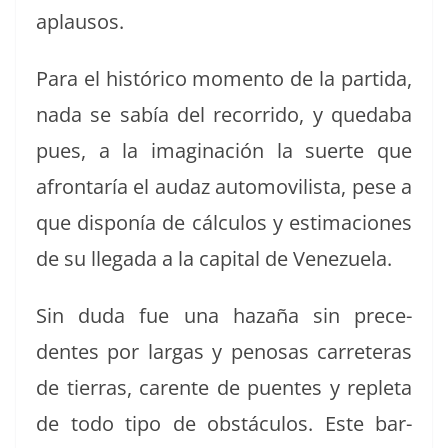
aplausos.
Para el históri­co momen­to de la par­ti­da,
nada se sabía del recor­ri­do, y qued­a­ba
pues, a la imag­i­nación la suerte que
afrontaría el audaz auto­movilista, pese a
que disponía de cál­cu­los y esti­ma­ciones
de su lle­ga­da a la cap­i­tal de Venezuela.
Sin duda fue una haz­a­ña sin prece­
dentes por largas y penosas car­reteras
de tier­ras, car­ente de puentes y reple­ta
de todo tipo de obstácu­los. Este bar­