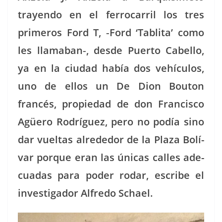
trayen­do en el fer­ro­car­ril los tres
primeros Ford T, ‑Ford ‘Tabli­ta’ como
les llamaban‑, des­de Puer­to Cabel­lo,
ya en la ciu­dad había dos vehícu­los,
uno de ellos un De Dion Bou­ton
francés, propiedad de don Fran­cis­co
Agüero Rodríguez, pero no podía sino
dar vueltas alrede­dor de la Plaza Bolí­
var porque eran las úni­cas calles ade­
cuadas para poder rodar, escribe el
inves­ti­gador Alfre­do Schael.