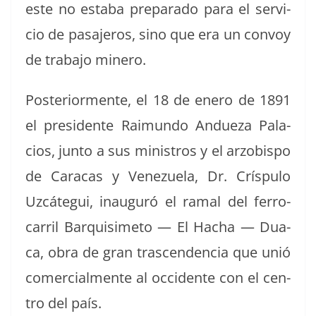
este no esta­ba prepara­do para el ser­vi­
cio de pasajeros, sino que era un con­voy
de tra­ba­jo minero.
Pos­te­ri­or­mente, el 18 de enero de 1891
el pres­i­dente Raimun­do Andueza Pala­
cios, jun­to a sus min­istros y el arzo­bis­po
de Cara­cas y Venezuela, Dr. Críspu­lo
Uzcátegui, inau­guró el ramal del fer­ro­
car­ril Bar­quisime­to — El Hacha — Dua­
ca, obra de gran trascen­den­cia que unió
com­er­cial­mente al occi­dente con el cen­
tro del país.