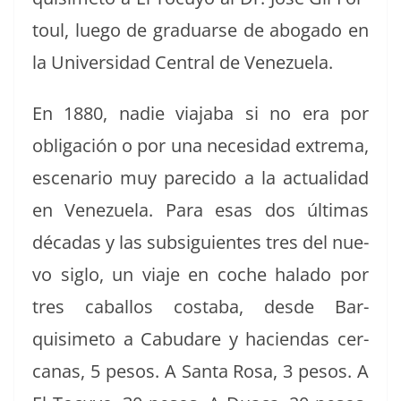
toul, luego de grad­uarse de abo­ga­do en
la Uni­ver­si­dad Cen­tral de Venezuela.
En 1880, nadie via­ja­ba si no era por
obligación o por una necesi­dad extrema,
esce­nario muy pare­ci­do a la actu­al­i­dad
en Venezuela. Para esas dos últi­mas
décadas y las sub­sigu­ientes tres del nue­
vo siglo, un via­je en coche hal­a­do por
tres cabal­los costa­ba, des­de Bar­
quisime­to a Cabu­dare y hacien­das cer­
canas, 5 pesos. A San­ta Rosa, 3 pesos. A