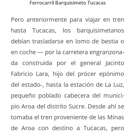
Fer­ro­car­ril Bar­quisime­to Tucacas
Pero ante­ri­or­mente para via­jar en tren
has­ta Tuca­cas, los bar­quisimetanos
debían trasladarse en lomo de bes­tia o
en coche — por la car­retera engranzon­a­
da con­stru­i­da por el gen­er­al Jac­in­to
Fabri­cio Lara, hijo del prócer epón­i­mo
del estado‑, has­ta la estación de La Luz,
pequeño pobla­do cabecera del munici­
pio Aroa del dis­tri­to Sucre. Des­de ahí se
toma­ba el tren prove­niente de las Minas
de Aroa con des­ti­no a Tuca­cas, pero