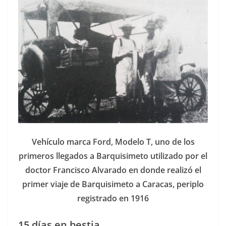
Vehícu­lo mar­ca Ford, Mod­e­lo T, uno de los
primeros lle­ga­dos a Bar­quisime­to uti­liza­do por el
doc­tor Fran­cis­co Alvara­do en donde real­izó el
primer via­je de Bar­quisime­to a Cara­cas, perip­lo
reg­istra­do en 1916
15 días en bestia