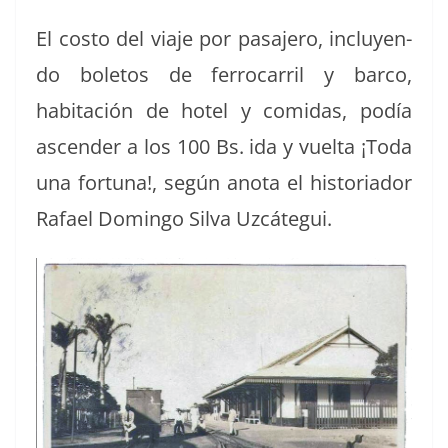
El cos­to del via­je por pasajero, incluyen­
do bole­tos de fer­ro­car­ril y bar­co,
habitación de hotel y comi­das, podía
ascen­der a los 100 Bs. ida y vuelta ¡Toda
una for­tu­na!, según ano­ta el his­to­ri­ador
Rafael Domin­go Sil­va Uzcátegui.