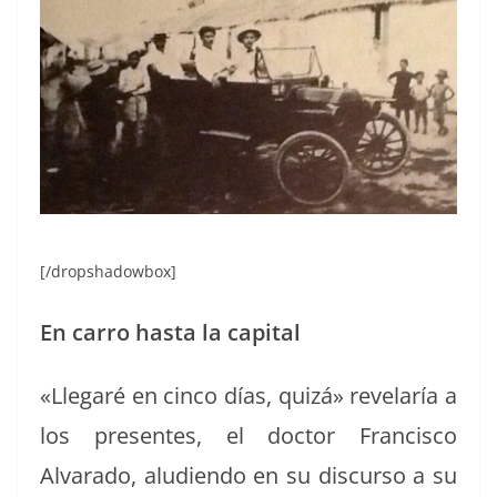
[/dropshadowbox]
En car­ro has­ta la capital
«Lle­garé en cin­co días, quizá» rev­e­laría a
los pre­sentes, el doc­tor Fran­cis­co
Alvara­do, alu­di­en­do en su dis­cur­so a su