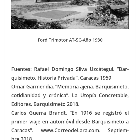
Ford Tri­mo­tor AT-5C-Año 1930
Fuentes: Rafael Domin­go Sil­va Uzcátegui. “Bar­
quisime­to. His­to­ria Pri­va­da”. Cara­cas 1959
Omar Gar­men­dia. “Memo­ria aje­na. Bar­quisime­to,
cotid­i­an­idad y cróni­ca”. La Utopía Conc­retable,
Edi­tores. Bar­quisime­to 2018.
Car­los Guer­ra Brandt. “En 1916 se reg­istró el
primer via­je en automóvil des­de Bar­quisime­to a
Cara­cas”. www.CorreodeLara.com. Sep­tiem­
bre 2018.