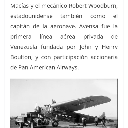
Macías y el mecáni­co Robert Wood­burn,
esta­dounidense tam­bién como el
capitán de la aeron­ave. Aven­sa fue la
primera línea aérea pri­va­da de
Venezuela fun­da­da por John y Hen­ry
Boul­ton, y con par­tic­i­pación accionar­ia
de Pan Amer­i­can Airways.