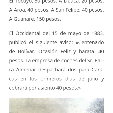
El Tocuyo, 30 pesos. A Dua­ca, 20 pesos.
A Aroa, 40 pesos. A San Felipe, 40 pesos.
A Gua­nare, 150 pesos.
El Occi­den­tal del 15 de mayo de 1883,
pub­licó el sigu­iente avi­so: «Cen­te­nario
de Bolí­var. Ocasión Feliz y bara­ta. 40
pesos. La empre­sa de coches del Sr. Par­
ra Alme­nar despachará dos para Cara­
cas en los primeros días de julio y
cobrará por asien­to 40 pesos.»