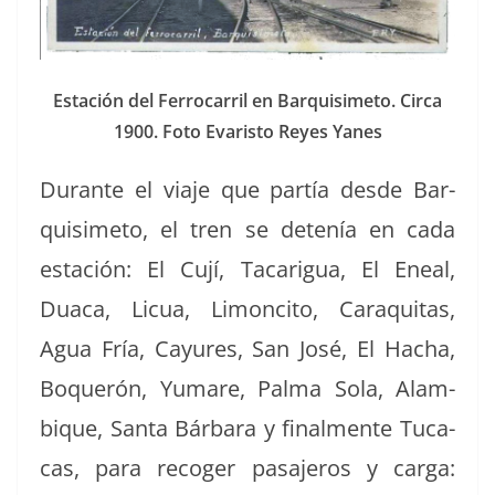
Estación del Fer­ro­car­ril en Bar­quisime­to. Cir­ca
1900. Foto Evaris­to Reyes Yanes
Durante el via­je que partía des­de Bar­
quisime­to, el tren se detenía en cada
estación: El Cují, Tacarigua, El Eneal,
Dua­ca, Licua, Limonci­to, Caraquitas,
Agua Fría, Cayures, San José, El Hacha,
Boquerón, Yumare, Pal­ma Sola, Alam­
bique, San­ta Bár­bara y final­mente Tuca­
cas, para recoger pasajeros y car­ga: