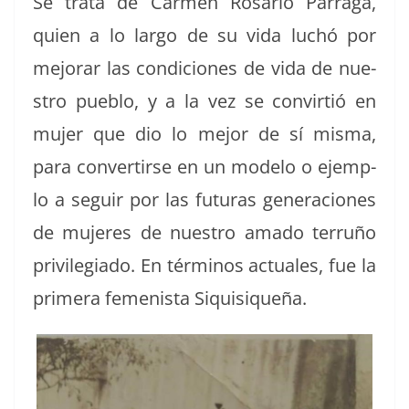
Se tra­ta de Car­men Rosario Pár­ra­ga,
quien a lo largo de su vida luchó por
mejo­rar las condi­ciones de vida de nue­
stro pueblo, y a la vez se con­vir­tió en
mujer que dio lo mejor de sí mis­ma,
para con­ver­tirse en un mod­e­lo o ejem­p­
lo a seguir por las futuras gen­era­ciones
de mujeres de nue­stro ama­do ter­ruño
priv­i­le­gia­do. En tér­mi­nos actuales, fue la
primera femenista Siquisiqueña.