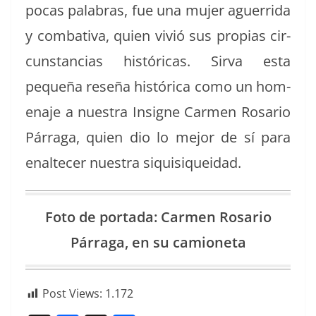
pocas pal­abras, fue una mujer aguer­ri­da
y com­bat­i­va, quien vivió sus propias cir­
cun­stan­cias históri­c­as.
Sir­va esta
pequeña reseña históri­ca como un hom­
e­na­je a nues­tra Insigne Car­men Rosario
Pár­ra­ga, quien dio lo mejor de sí para
enal­te­cer nues­tra siquisiqueidad.
Foto de por­ta­da: Car­men Rosario
Pár­ra­ga, en su camioneta
Post Views:
1.172