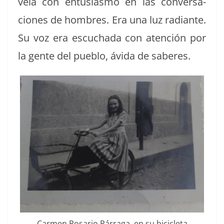
veía con entu­si­as­mo en las con­ver­sa­
ciones de hom­bres. Era una luz radi­ante.
Su voz era escucha­da con aten­ción por
la gente del pueblo, ávi­da de saberes.
Car­men Rosario Pár­ra­ga, en su bicicleta