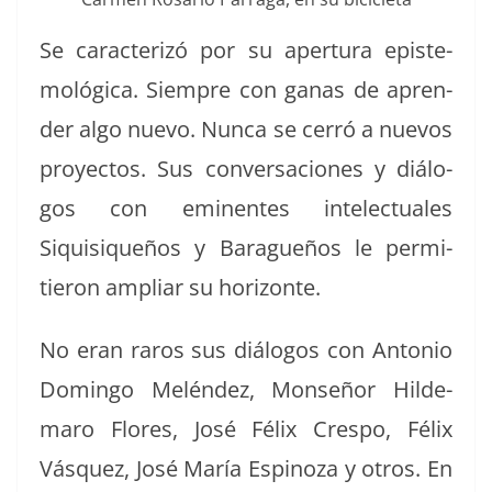
Se car­ac­ter­izó por su aper­tu­ra epis­te­
mológ­i­ca. Siem­pre con ganas de apren­
der algo nue­vo. Nun­ca se cer­ró a nuevos
proyec­tos. Sus con­ver­sa­ciones y diál­o­
gos con emi­nentes int­elec­tuales
Siquisiqueños y Baragueños le per­mi­
tieron ampli­ar su horizonte.
No eran raros sus diál­o­gos con Anto­nio
Domin­go Melén­dez, Mon­señor Hilde­
maro Flo­res, José Félix Cre­spo, Félix
Vásquez, José María Espinoza y otros. En