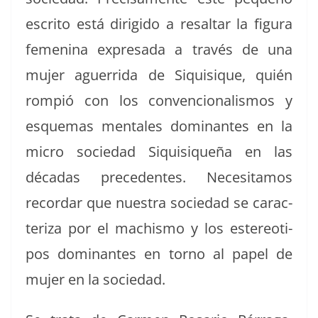
escrito está dirigi­do a resaltar la figu­ra
femeni­na expre­sa­da a través de una
mujer aguer­ri­da de Siquisique, quién
rompió con los con­ven­cional­is­mos y
esque­mas men­tales dom­i­nantes en la
micro sociedad Siquisiqueña en las
décadas prece­dentes.
Nece­si­ta­mos
recor­dar que nues­tra sociedad se car­ac­
ter­i­za por el machis­mo y los estereoti­
pos dom­i­nantes en torno al papel de
mujer en la sociedad.