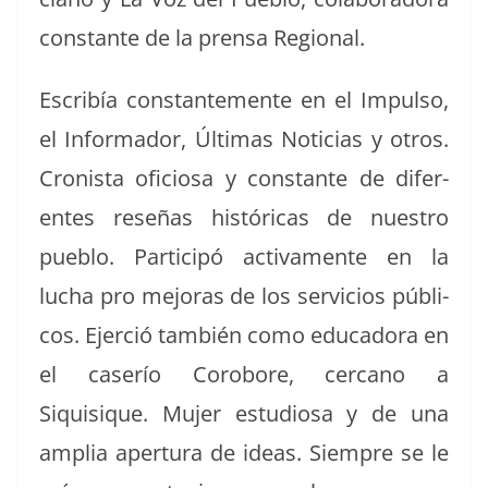
con­stante de la pren­sa Regional.
Escribía con­stan­te­mente en el Impul­so,
el Infor­mador, Últi­mas Noti­cias y otros.
Cro­nista ofi­ciosa y con­stante de difer­
entes reseñas históri­c­as de nue­stro
pueblo. Par­ticipó acti­va­mente en la
lucha pro mejo­ras de los ser­vi­cios públi­
cos. Ejer­ció tam­bién como edu­cado­ra en
el caserío Coro­bore, cer­cano a
Siquisique. Mujer estu­diosa y de una
amplia aper­tu­ra de ideas. Siem­pre se le