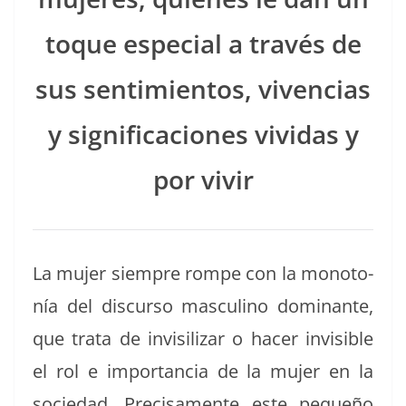
toque espe­cial a través de
sus sen­timien­tos, viven­cias
y sig­nifi­ca­ciones vivi­das y
por vivir
La mujer siem­pre rompe con la monot­o­
nía del dis­cur­so mas­culi­no dom­i­nante,
que tra­ta de invisilizar o hac­er invis­i­ble
el rol e impor­tan­cia de la mujer en la
sociedad. Pre­cisa­mente este pequeño