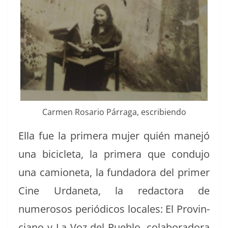
Car­men Rosario Pár­ra­ga, escribiendo
Ella fue la primera mujer quién mane­jó
una bici­cle­ta, la primera que con­du­jo
una camione­ta, la fun­dado­ra del primer
Cine Urdane­ta, la redac­to­ra de
numerosos per­iódi­cos locales: El Provin­
ciano y La Voz del Pueblo, colab­o­rado­ra