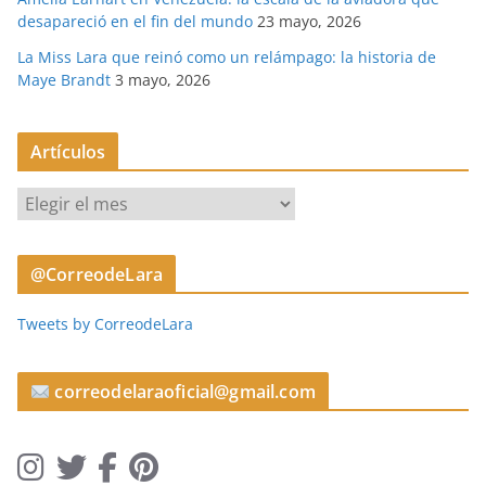
desapareció en el fin del mundo
23 mayo, 2026
La Miss Lara que reinó como un relámpago: la historia de
Maye Brandt
3 mayo, 2026
Artículos
A
r
t
@CorreodeLara
í
c
Tweets by CorreodeLara
u
l
o
correodelaraoficial@gmail.com
s