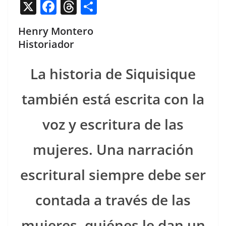
X
F
T
C
a
h
o
Henry Montero
c
re
m
Historiador
e
a
p
b
d
ar
La his­to­ria de Siquisique
o
s
tir
tam­bién está escri­ta con la
o
k
voz y escrit­u­ra de las
mujeres. Una nar­ración
escrit­ur­al siem­pre debe ser
con­ta­da a través de las
mujeres, quiénes le dan un