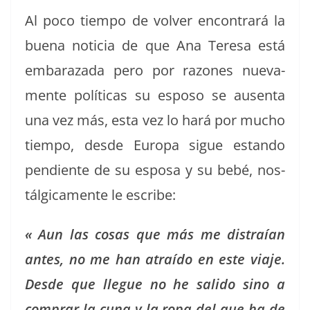
Al poco tiem­po de volver encon­trará la
bue­na noti­cia de que Ana Tere­sa está
embaraza­da pero por razones nue­va­
mente políti­cas su esposo se ausen­ta
una vez más, esta vez lo hará por mucho
tiem­po, des­de Europa sigue estando
pen­di­ente de su esposa y su bebé, nos­
tál­gi­ca­mente le escribe:
« Aun las cosas que más me dis­traían
antes, no me han atraí­do en este via­je.
Des­de que llegue no he sali­do sino a
com­prar la cuna y la ropa del que ha de