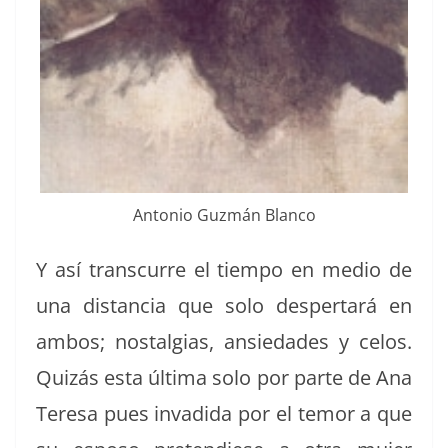
Anto­nio Guzmán Blanco
Y así tran­scurre el tiem­po en medio de
una dis­tan­cia que solo des­per­tará en
ambos; nos­tal­gias, ansiedades y celos.
Quizás esta últi­ma solo por parte de Ana
Tere­sa pues inva­di­da por el temor a que