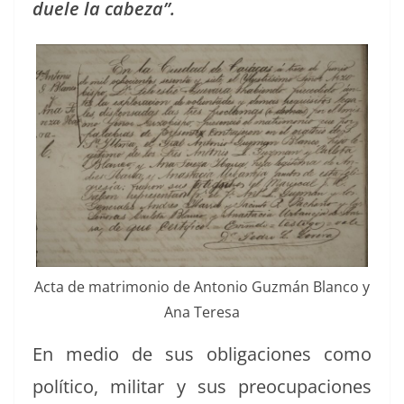
duele la cabeza”.
Acta de mat­ri­mo­nio de Anto­nio Guzmán Blan­co y
Ana Teresa
En medio de sus obliga­ciones como
políti­co, mil­i­tar y sus pre­ocu­pa­ciones