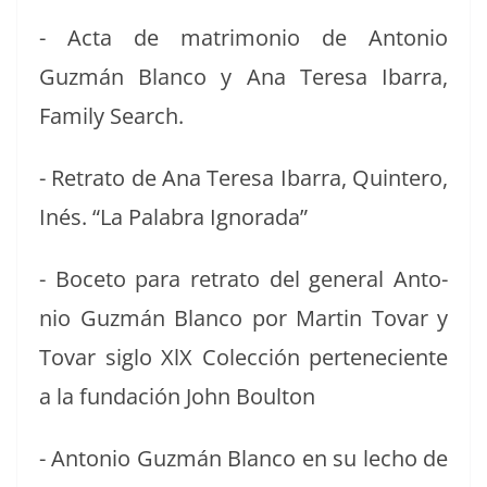
- Acta de mat­ri­mo­nio de Anto­nio
Guzmán Blan­co y Ana Tere­sa Ibar­ra,
Fam­i­ly Search.
- Retra­to de Ana Tere­sa Ibar­ra, Quin­tero,
Inés. “La Pal­abra Ignorada”
- Boce­to para retra­to del gen­er­al Anto­
nio Guzmán Blan­co por Mar­tin Tovar y
Tovar siglo XlX Colec­ción perteneciente
a la fun­dación John Boulton
- Anto­nio Guzmán Blan­co en su lecho de