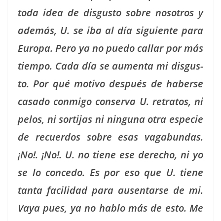
toda idea de dis­gus­to sobre nosotros y
además, U. se iba al día sigu­iente para
Europa. Pero ya no puedo callar por más
tiem­po. Cada día se aumen­ta mi dis­gus­
to. Por qué moti­vo después de haberse
casa­do con­mi­go con­ser­va U. retratos, ni
pelos, ni sor­ti­jas ni ningu­na otra especie
de recuer­dos sobre esas vagabun­das.
¡No!. ¡No!. U. no tiene ese dere­cho, ni yo
se lo con­ce­do. Es por eso que U. tiene
tan­ta facil­i­dad para ausen­tarse de mi.
Vaya pues, ya no hablo más de esto. Me