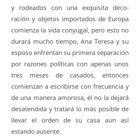
y rodea­d­os con una exquisi­ta dec­o­
ración y obje­tos impor­ta­dos de Europa
comien­za la vida conyu­gal, pero esto no
durará mucho tiem­po, Ana Tere­sa y su
esposo enfrentan su primera sep­a­ración
por razones políti­cas con ape­nas unos
tres meses de casa­dos, entonces
comien­zan a escribirse con fre­cuen­cia y
de una man­era amorosa, él no la dejará
desa­ten­di­da y tratará lo más posi­ble de
lle­var el orden de su casa aun así
estando ausente.