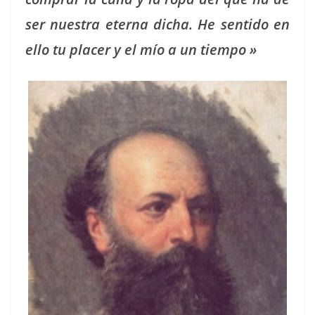
ser nues­tra eter­na dicha. He sen­ti­do en
ello tu plac­er y el mío a un tiempo »