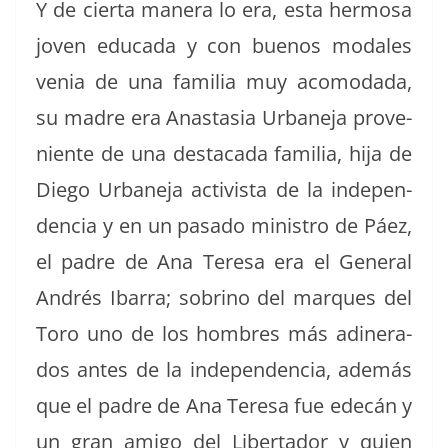
Y de cier­ta man­era lo era, esta her­mosa
joven edu­ca­da y con buenos modales
venia de una famil­ia muy aco­moda­da,
su madre era Anas­ta­sia Urbane­ja prove­
niente de una desta­ca­da famil­ia, hija de
Diego Urbane­ja activista de la inde­pen­
den­cia y en un pasa­do min­istro de Páez,
el padre de Ana Tere­sa era el Gen­er­al
Andrés Ibar­ra; sobri­no del mar­ques del
Toro uno de los hom­bres más adin­er­a­
dos antes de la inde­pen­den­cia, además
que el padre de Ana Tere­sa fue edecán y
un gran ami­go del Lib­er­ta­dor y quien