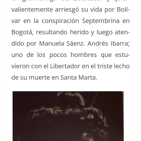
valien­te­mente arries­gó su vida por Bolí­
var en la con­spir­ación Sep­tem­b­ri­na en
Bogotá, resul­tan­do heri­do y luego aten­
di­do por Manuela Sáenz. Andrés Ibar­ra;
uno de los pocos hom­bres que estu­
vieron con el Lib­er­ta­dor en el triste lecho
de su muerte en San­ta Marta.