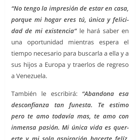
“No ten­go la impre­sión de estar en casa,
porque mi hog­ar eres tú, úni­ca y feli­ci­
dad de mi exis­ten­cia”
le hará saber en
una opor­tu­nidad mien­tras espera el
tiem­po nece­sario para bus­car­la a ella y a
sus hijos a Europa y traer­los de regre­so
a Venezuela.
Tam­bién le escribirá:
“Aban­dona esa
descon­fi­an­za tan funes­ta. Te esti­mo
pero te amo todavía mas, te amo con
inmen­sa pasión. Mi úni­ca vida es quer­
erte y mi sola aspiración hac­erte felíz.