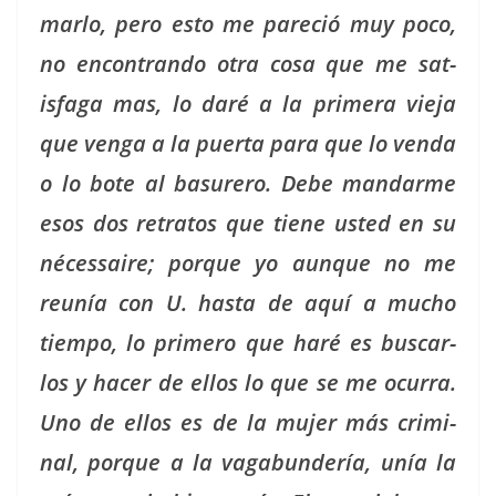
mar­lo, pero esto me pare­ció muy poco,
no encon­tran­do otra cosa que me sat­
isfa­ga mas, lo daré a la primera vie­ja
que ven­ga a la puer­ta para que lo ven­da
o lo bote al basurero. Debe man­darme
esos dos retratos que tiene ust­ed en su
néces­saire; porque yo aunque no me
reunía con U. has­ta de aquí a mucho
tiem­po, lo primero que haré es bus­car­
los y hac­er de ellos lo que se me ocur­ra.
Uno de ellos es de la mujer más crim­i­
nal, porque a la vagabun­dería, unía la