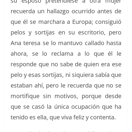
su esposo pre­tendiese a otra mujer
recuer­da un hal­laz­go ocur­ri­do antes de
que él se mar­chara a Europa; con­sigu­ió
pelos y sor­ti­jas en su escrito­rio, pero
Ana tere­sa se lo man­tu­vo calla­do has­ta
aho­ra, se lo recla­ma a lo que él le
responde que no sabe de quien era ese
pelo y esas sor­ti­jas, ni siquiera sabía que
esta­ban ahí, pero le recuer­da que no se
mor­ti­fique sin motivos, porque des­de
que se casó la úni­ca ocu­pación que ha
tenido es ella, que viva feliz y contenta.