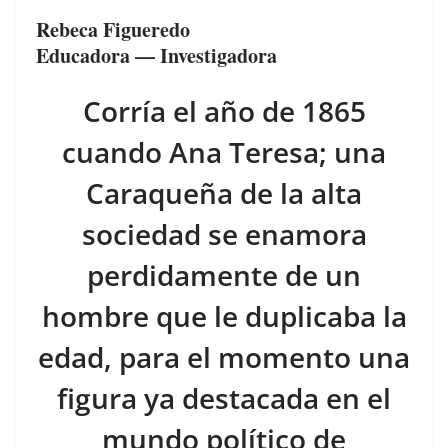
a
h
o
Rebeca Figueredo
c
re
m
Educadora — Investigadora
e
a
p
b
d
ar
Corría el año de 1865
o
s
tir
cuando Ana Teresa; una
o
Caraqueña de la alta
k
sociedad se enamora
perdidamente de un
hombre que le duplicaba la
edad, para el momento una
figura ya destacada en el
mundo político de