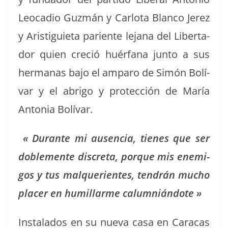
Leo­ca­dio Guzmán y Car­lota Blan­co Jerez
y Aris­tigu­i­eta pari­ente lejana del Lib­er­ta­
dor quien cre­ció huér­fana jun­to a sus
her­manas bajo el amparo de Simón Bolí­
var y el abri­go y pro­tec­ción de María
Anto­nia Bolívar.
« Durante mi ausen­cia, tienes que ser
doble­mente disc­re­ta, porque mis ene­mi­
gos y tus mal­que­ri­entes, ten­drán mucho
plac­er en humil­larme calumniándote »
Insta­l­a­dos en su nue­va casa en Cara­cas