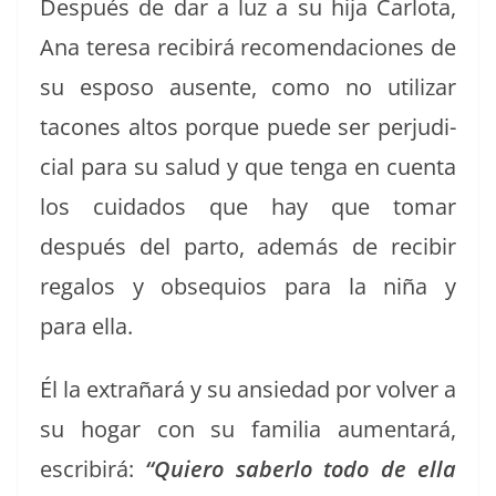
Después de dar a luz a su hija Car­lota,
Ana tere­sa recibirá recomen­da­ciones de
su esposo ausente, como no uti­lizar
tacones altos porque puede ser per­ju­di­
cial para su salud y que ten­ga en cuen­ta
los cuida­dos que hay que tomar
después del par­to, además de recibir
rega­los y obse­quios para la niña y
para ella.
Él la extrañará y su ansiedad por volver a
su hog­ar con su famil­ia aumen­tará,
escribirá:
“Quiero saber­lo todo de ella