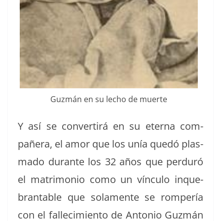
Guzmán en su lecho de muerte
Y así se con­ver­tirá en su eter­na com­
pañera, el amor que los unía quedó plas­
ma­do durante los 32 años que per­duró
el mat­ri­mo­nio como un vín­cu­lo inque­
brantable que sola­mente se rompería
con el fal­l­ec­imien­to de Anto­nio Guzmán