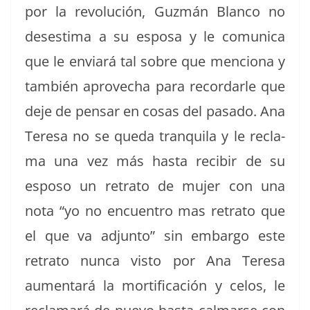
por la rev­olu­ción, Guzmán Blan­co no
deses­ti­ma a su esposa y le comu­ni­ca
que le enviará tal sobre que men­ciona y
tam­bién aprovecha para recor­dar­le que
deje de pen­sar en cosas del pasa­do. Ana
Tere­sa no se que­da tran­quila y le recla­
ma una vez más has­ta recibir de su
esposo un retra­to de mujer con una
nota “yo no encuen­tro mas retra­to que
el que va adjun­to” sin embar­go este
retra­to nun­ca vis­to por Ana Tere­sa
aumen­tará la mor­ti­fi­cación y celos, le