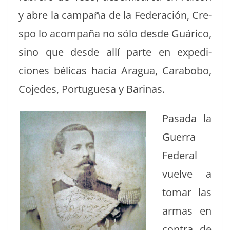
y abre la cam­paña de la Fed­eración, Cre­
spo lo acom­paña no sólo des­de Guári­co,
sino que des­de allí parte en expe­di­
ciones béli­cas hacia Aragua, Carabobo,
Cojedes, Por­tugue­sa y Barinas.
Pasa­da la
Guer­ra
Fed­er­al
vuelve a
tomar las
armas en
con­tra de