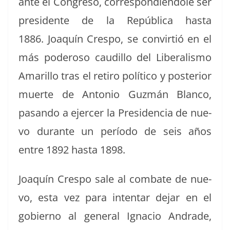
ante el Con­gre­so, cor­re­spondién­dole ser
pres­i­dente de la Repúbli­ca has­ta
1886.
Joaquín Cre­spo, se con­vir­tió en el
más poderoso caudil­lo del Lib­er­al­is­mo
Amar­il­lo tras el retiro políti­co y pos­te­ri­or
muerte de Anto­nio Guzmán Blan­co,
pasan­do a ejercer la Pres­i­den­cia de nue­
vo durante un perío­do de seis años
entre 1892 has­ta 1898.
Joaquín Cre­spo sale al com­bate de nue­
vo, esta vez para inten­tar dejar en el
gob­ier­no al gen­er­al Igna­cio Andrade,