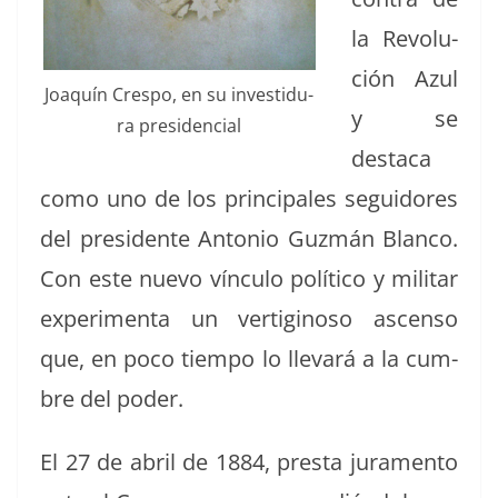
la Rev­olu­
ción Azul
Joaquín Cre­spo, en su investidu­
y se
ra presidencial
desta­ca
como uno de los prin­ci­pales seguidores
del pres­i­dente Anto­nio Guzmán Blan­co.
Con este nue­vo vín­cu­lo políti­co y mil­i­tar
exper­i­men­ta un ver­tig­i­noso ascen­so
que, en poco tiem­po lo lle­vará a la cum­
bre del poder.
El 27 de abril de 1884, pres­ta jura­men­to