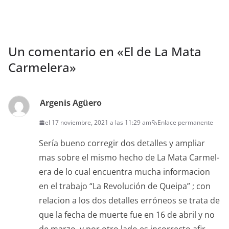
Un comentario en «
El de La Mata
Carmelera
»
Argenis Agüero
el 17 noviembre, 2021 a las 11:29 am
Enlace permanente
Sería bueno cor­re­gir dos detalles y ampli­ar
mas sobre el mis­mo hecho de La Mata Carmel­
era de lo cual encuen­tra mucha infor­ma­cion
en el tra­ba­jo “La Rev­olu­ción de Queipa” ; con
rela­cion a los dos detalles erró­neos se tra­ta de
que la fecha de muerte fue en 16 de abril y no