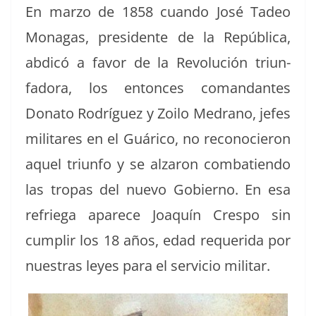
En mar­zo de 1858 cuan­do José Tadeo
Mon­a­gas, pres­i­dente de la Repúbli­ca,
abdicó a favor de la Rev­olu­ción tri­un­
fado­ra, los entonces coman­dantes
Dona­to Rodríguez y Zoi­lo Medra­no, jefes
mil­itares en el Guári­co, no reconocieron
aquel tri­un­fo y se alzaron com­bat­ien­do
las tropas del nue­vo Gob­ier­no. En esa
refr­ie­ga aparece Joaquín Cre­spo sin
cumplir los 18 años, edad requeri­da por
nues­tras leyes para el ser­vi­cio militar.