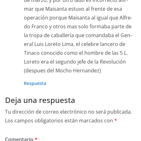
de mar­zo, y por otro lado es incor­rec­to afir­
mar que Maisan­ta estu­vo al frente de esa
operación porque Maisan­ta al igual que Alfre­
do Fran­co y otros mas solo forma­ba parte de
la tropa de caballería que comand­a­ba el Gen­
er­al Luis Lore­to Lima, el cele­bre lancero de
Tina­co cono­ci­do como el hom­bre de las 5 L.
Lore­to era el segun­do jefe de la Rev­olu­ción
(despues del Mocho Hernandez)
Respuesta
Deja una respuesta
Tu dirección de correo electrónico no será publicada.
Los campos obligatorios están marcados con
*
Comentario
*