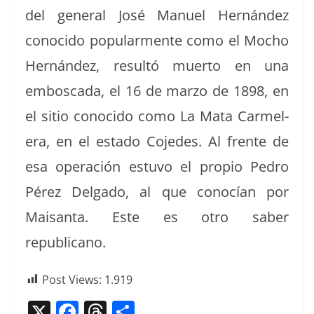
del gen­er­al José Manuel Hernán­dez
cono­ci­do pop­u­lar­mente como el Mocho
Hernán­dez, resultó muer­to en una
embosca­da, el 16 de mar­zo de 1898, en
el sitio cono­ci­do como La Mata Carmel­
era, en el esta­do Cojedes. Al frente de
esa operación estu­vo el pro­pio Pedro
Pérez Del­ga­do, al que conocían por
Maisan­ta. Este es otro saber
republicano.
Post Views:
1.919
X
F
T
C