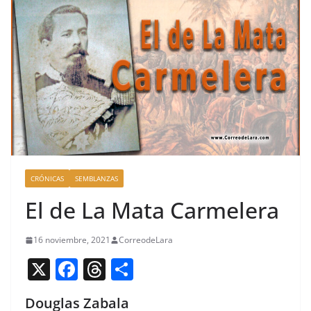
CRÓNICAS
SEMBLANZAS
El de La Mata Carmelera
16 noviembre, 2021
CorreodeLara
X
F
T
C
a
h
o
Douglas Zabala