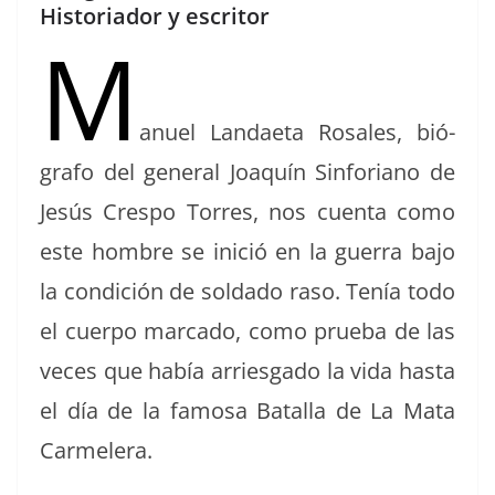
c
re
m
Historiador y escritor
e
a
p
M
b
d
ar
o
s
tir
anuel Lan­dae­ta Ros­ales, bió­
o
grafo del gen­er­al Joaquín Sin­fo­ri­ano de
k
Jesús Cre­spo Tor­res, nos cuen­ta como
este hom­bre se ini­ció en la guer­ra bajo
la condi­ción de sol­da­do raso. Tenía todo
el cuer­po mar­ca­do, como prue­ba de las
veces que había arries­ga­do la vida has­ta
el día de la famosa Batal­la de La Mata
Carmelera.