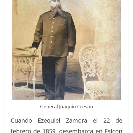
Gen­er­al Joaquín Crespo
Cuan­do Eze­quiel Zamo­ra el 22 de
febrero de 1859, desem­bar­ca en Fal­cón