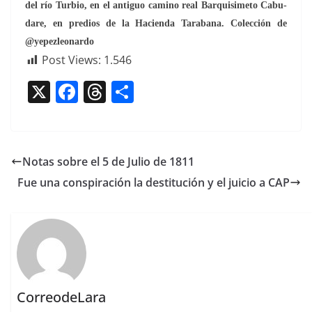
del río Tur­bio, en el antiguo camino real Bar­quisime­to Cabu­
dare, en pre­dios de la Hacien­da Tara­bana. Colec­ción de
@yepezleonardo
Post Views:
1.546
X
F
T
C
a
h
o
c
re
m
e
a
p
Notas sobre el 5 de Julio de 1811
b
d
ar
Fue una conspiración la destitución y el juicio a CAP
o
s
tir
o
k
CorreodeLara