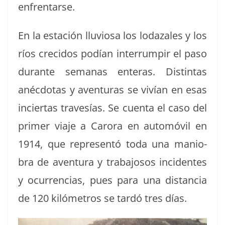
enfrentarse.
En la estación llu­viosa los lodaza­les y los
ríos cre­ci­dos podían inter­rum­pir el paso
durante sem­anas enteras. Dis­tin­tas
anéc­do­tas y aven­turas se vivían en esas
incier­tas trav­es­ías.
Se cuen­ta el caso del
primer via­je a Caro­ra en automóvil en
1914, que rep­re­sen­tó toda una man­io­
bra de aven­tu­ra y tra­ba­josos inci­dentes
y ocur­ren­cias, pues para una dis­tan­cia
de 120 kilómet­ros se tardó tres días.