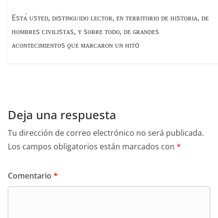
Esᴛᴀ́ ᴜsᴛᴇᴅ, ᴅɪsᴛɪɴɢᴜɪᴅᴏ ʟᴇᴄᴛᴏʀ, ᴇɴ ᴛᴇʀʀɪᴛᴏʀɪᴏ ᴅᴇ ʜɪsᴛᴏʀɪᴀ, ᴅᴇ
ʜᴏᴍʙʀᴇs ᴄɪᴠɪʟɪsᴛᴀs, ʏ sᴏʙʀᴇ ᴛᴏᴅᴏ, ᴅᴇ ɢʀᴀɴᴅᴇs
ᴀᴄᴏɴᴛᴇᴄɪᴍɪᴇɴᴛᴏs ϙᴜᴇ ᴍᴀʀᴄᴀʀᴏɴ ᴜɴ ʜɪᴛo
Deja una respuesta
Tu dirección de correo electrónico no será publicada.
Los campos obligatorios están marcados con
*
Comentario
*