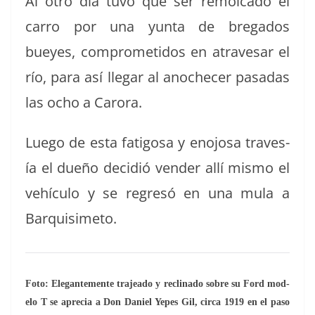
Al otro día tuvo que ser remol­ca­do el
car­ro por una yun­ta de bre­ga­dos
bueyes, com­pro­meti­dos en atrav­es­ar el
río, para así lle­gar al anochecer pasadas
las ocho a Carora.
Luego de esta fatigosa y eno­josa trav­es­
ía el dueño decidió vender allí mis­mo el
vehícu­lo y se regresó en una mula a
Barquisimeto.
Foto: Ele­gan­te­mente tra­jea­do y recli­na­do sobre su Ford mod­
e­lo T se apre­cia a Don Daniel Yepes Gil, cir­ca 1919 en el paso