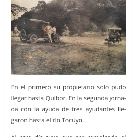
En el primero su propi­etario solo pudo
lle­gar has­ta Quí­bor. En la segun­da jor­na­
da con la ayu­da de tres ayu­dantes lle­
garon has­ta el río Tocuyo.