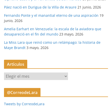
Páez nació en Durigua de la Villa de Araure
21 junio, 2026
Fernando Ponte y el manantial eterno de una aspiración
19
junio, 2026
Amelia Earhart en Venezuela: la escala de la aviadora que
desapareció en el fin del mundo
23 mayo, 2026
La Miss Lara que reinó como un relámpago: la historia de
Maye Brandt
3 mayo, 2026
Artículos
A
r
t
@CorreodeLara
í
c
Tweets by CorreodeLara
u