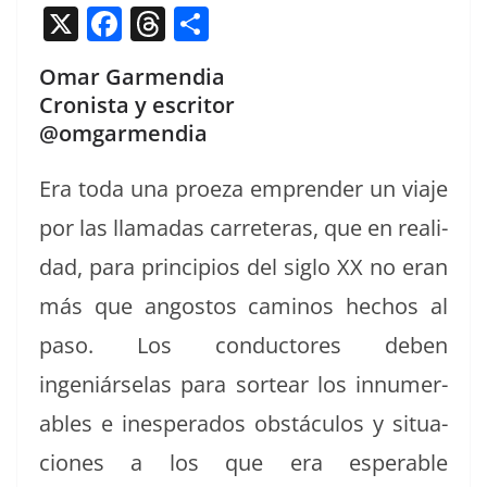
X
F
T
C
a
h
o
Omar Garmendia
c
re
m
Cronista y escritor
e
a
p
@omgarmendia
b
d
ar
Era toda una proeza empren­der un via­je
o
s
tir
o
por las lla­madas car­reteras, que en real­i­
k
dad, para prin­ci­p­ios del siglo XX no eran
más que angos­tos caminos hechos al
paso.
Los con­duc­tores deben
ingeniárse­las para sortear los innu­mer­
ables e ines­per­a­dos obstácu­los y situa­
ciones a los que era esper­a­ble