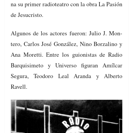
na su primer radioteatro con la obra La Pasión
de Jesucristo.
Algunos de los actores fueron: Julio J. Mon­
tero, Car­los José González, Nino Borza­li­no y
Ana Moret­ti. Entre los guion­istas de Radio
Bar­quisime­to y Uni­ver­so fig­u­ran Amíl­car
Segu­ra, Teodoro Leal Aran­da y Alber­to
Ravell.