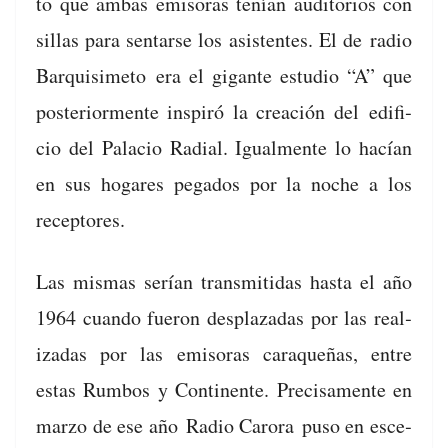
to que ambas emiso­ras tenían audi­to­rios con
sil­las para sen­tarse los asis­tentes. El de
radio
Bar­quisime­to
era el gigante estu­dio “A” que
pos­te­ri­or­mente inspiró la creación del
edi­fi­
cio del Pala­cio Radi­al
. Igual­mente lo hacían
en sus hog­a­res pega­dos por la noche a los
receptores.
Las mis­mas serían trans­mi­ti­das has­ta el año
1964 cuan­do fueron desplazadas por las real­
izadas por las emiso­ras caraque­ñas, entre
estas Rum­bos y Con­ti­nente. Pre­cisa­mente en
mar­zo de ese año
Radio Caro­ra
puso en esce­