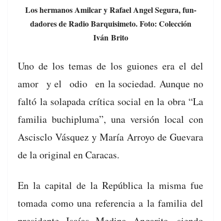
Los her­manos Amil­car y Rafael Angel Segu­ra, fun­
dadores de Radio Bar­quisime­to. Foto: Colec­ción
Iván Brito
Uno de los temas de los guiones era el del
amor y el odio en la sociedad. Aunque no
faltó la sola­pa­da críti­ca social en la obra “La
famil­ia buchipluma”, una ver­sión local con
Ascis­clo Vásquez y María Arroyo de Gue­vara
de la orig­i­nal en Caracas.
En la cap­i­tal de la Repúbli­ca la mis­ma fue
toma­da como una ref­er­en­cia a la famil­ia del
pres­i­dente Isaías Med­i­na Angari­ta, sien­do