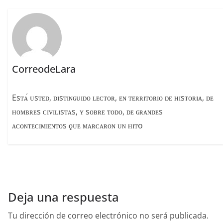
o
k
CorreodeLara
Esᴛᴀ́ ᴜsᴛᴇᴅ, ᴅɪsᴛɪɴɢᴜɪᴅᴏ ʟᴇᴄᴛᴏʀ, ᴇɴ ᴛᴇʀʀɪᴛᴏʀɪᴏ ᴅᴇ ʜɪsᴛᴏʀɪᴀ, ᴅᴇ
ʜᴏᴍʙʀᴇs ᴄɪᴠɪʟɪsᴛᴀs, ʏ sᴏʙʀᴇ ᴛᴏᴅᴏ, ᴅᴇ ɢʀᴀɴᴅᴇs
ᴀᴄᴏɴᴛᴇᴄɪᴍɪᴇɴᴛᴏs ϙᴜᴇ ᴍᴀʀᴄᴀʀᴏɴ ᴜɴ ʜɪᴛo
Deja una respuesta
Tu dirección de correo electrónico no será publicada.