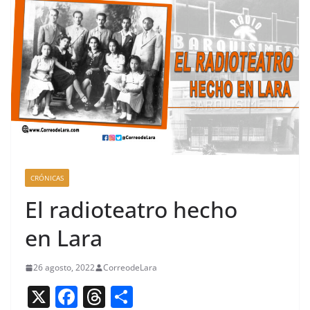
CRÓNICAS
El radioteatro hecho
en Lara
26 agosto, 2022
CorreodeLara
X
F
T
C