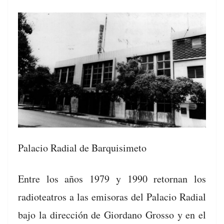
Pala­cio Radi­al de Barquisimeto
Entre los años 1979 y 1990 retor­nan los
radioteatros a las emiso­ras del Pala­cio Radi­al
bajo la direc­ción de Gior­dano Grosso y en el