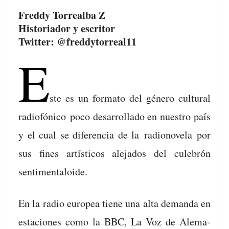
a
h
o
Freddy Torrealba Z
c
re
m
Historiador y escritor
e
a
p
Twitter: @freddytorreal11
b
d
ar
E
o
s
tir
o
ste es un for­ma­to del
género cul­tur­al
k
radiofóni­co
poco desar­rol­la­do en nue­stro país
y el cual se difer­en­cia de la
radionov­ela
por
sus fines artís­ti­cos ale­ja­dos del cule­brón
sentimentaloide.
En la radio euro­pea tiene una alta deman­da en
esta­ciones como la BBC, La Voz de Ale­ma­