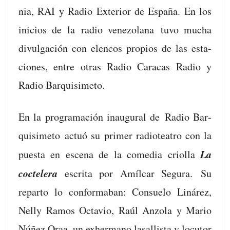
nia, RAI y Radio Exte­ri­or de España. En los
ini­cios de la
radio vene­zolana
tuvo mucha
divul­gación con elen­cos pro­pios de las esta­
ciones, entre otras Radio Cara­cas Radio y
Radio Barquisimeto.
En la pro­gra­mación inau­gur­al de
Radio Bar­
quisime­to
actuó su primer radioteatro con la
La
pues­ta en esce­na de la come­dia criol­la
coctel­era
escri­ta por Amíl­car Segu­ra.
Su
repar­to lo con­forma­ban: Con­sue­lo Linárez,
Nel­ly Ramos Octavio, Raúl Anzo­la y Mario
Núñez Oraa, un exher­mano lasal­lista y locu­tor