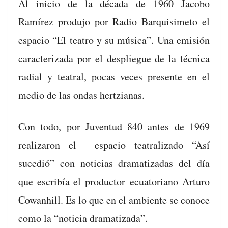
Al ini­cio de la déca­da de 1960 Jacobo
Ramírez pro­du­jo por Radio Bar­quisime­to el
espa­cio “El teatro y su músi­ca”. Una emisión
car­ac­ter­i­za­da por el despliegue de la téc­ni­ca
radi­al y teatral, pocas veces pre­sente en el
medio de las ondas hertzianas.
Con todo, por Juven­tud 840 antes de 1969
realizaron el espa­cio teatral­iza­do “Así
sucedió” con noti­cias drama­ti­zadas del día
que escribía el pro­duc­tor ecu­a­to­ri­ano Arturo
Cow­an­hill. Es lo que en el ambi­ente se conoce
como la “
noti­cia drama­ti­za­da
”.