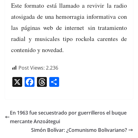
Este for­ma­to está lla­ma­do a revivir la radio
atosi­ga­da de una hemor­ra­gia infor­ma­ti­va con
las pági­nas web de inter­net sin tratamien­to
radi­al y musi­cales tipo rock­o­la car­entes de
con­tenido y novedad.
Post Views:
2.236
X
F
T
C
a
h
o
c
re
m
e
a
p
En 1963 fue secuestrado por guerrilleros el buque
b
d
ar
mercante Anzoátegui
o
s
tir
Simón Bolívar: ¿Comunismo Bolivariano?