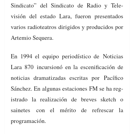
Sindi­ca­to” del Sindi­ca­to de Radio y Tele­
visión del esta­do Lara, fueron pre­sen­ta­dos
var­ios radioteatros dirigi­dos y pro­duci­dos por
Artemio Sequera.
En 1994 el equipo peri­odís­ti­co de
Noti­cias
Lara 870
incur­sionó en la escenifi­cación de
noti­cias drama­ti­zadas escritas por
Pací­fi­co
Sánchez
. En algu­nas esta­ciones FM se ha reg­
istra­do la real­ización de breves sketch o
sainetes con el méri­to de refres­car la
programación.