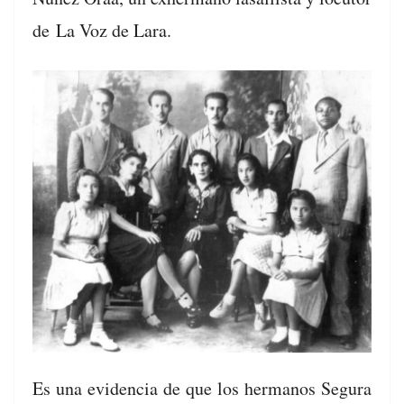
de
La Voz de Lara
.
Es una evi­den­cia de que los her­manos Segu­ra