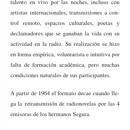
tal­en­to en vivo por las noches, inclu­so con
artis­tas inter­na­cionales, trans­mi­siones a con­
trol remo­to, espa­cios cul­tur­ales, poet­as y
decla­madores que se gan­a­ban la vida con su
activi­dad en la radio. Su real­ización se hizo
en for­ma empíri­ca, vol­un­tarista e intu­iti­va por
fal­ta de for­ma­ción académi­ca, pero muchas
condi­ciones nat­u­rales de sus participantes.
A par­tir de 1964 el for­ma­to decae cuan­do lle­
ga la
retrans­misión de radionov­e­las
por las 4
emiso­ras de los her­manos Segura.