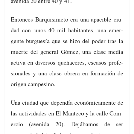
aveni­da 20 entre 40 y 41.
Entonces Bar­quisime­to era una apaci­ble ciu­
dad con unos 40 mil habi­tantes, una emer­
gente bur­guesía que se hizo del poder tras la
muerte del gen­er­al Gómez, una clase media
acti­va en diver­sos que­hac­eres, esca­sos pro­fe­
sion­ales y una clase obr­era en for­ma­ción de
ori­gen campesino.
Una ciu­dad que dependía económi­ca­mente de
las activi­dades en El Man­te­co y la calle Com­
er­cio (aveni­da 20). Dejábamos de ser