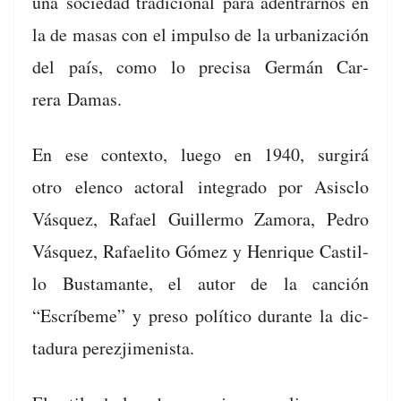
una
sociedad tradi­cional
para aden­trarnos en
la de masas con el impul­so de la urban­ización
del país, como lo pre­cisa Ger­mán Car­
rera Damas.
En ese con­tex­to, luego en 1940, sur­girá
otro
elen­co actoral
inte­gra­do por Asis­clo
Vásquez, Rafael Guiller­mo Zamo­ra, Pedro
Vásquez, Rafaeli­to Gómez y Hen­rique Castil­
lo Bus­ta­mante, el autor de la can­ción
“Escríbe­me” y pre­so políti­co durante la dic­
tadu­ra perezjimenista.