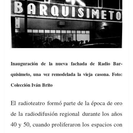
Inau­gu­ración de la nue­va facha­da de Radio Bar­
quisime­to, una vez remod­e­la­da la vie­ja casona. Foto:
Colec­ción Iván Brito
El
radioteatro
for­mó parte de la época de oro
de la
radiod­i­fusión region­al
durante los años
40 y 50, cuan­do pro­lif­er­aron los espa­cios con