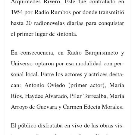
Arquímedes Rivero. Éste fue con­trata­do en
1954 por
Radio Rum­bos
por donde trans­mi­tió
has­ta 20 radionov­e­las diarias para con­quis­tar
el primer lugar de sintonía.
En con­se­cuen­cia, en
Radio Bar­quisime­to y
Uni­ver­so
optaron por esa modal­i­dad con per­
son­al local. Entre los actores y actri­ces desta­
can: Anto­nio Oviedo (primer actor), María
Ríos, Haydee Alvara­do, Pilar Tor­re­al­ba, María
Arroyo de Gue­vara y Car­men Ede­cia Morales.
El públi­co dis­fruta­ba en vivo de las obras vis­