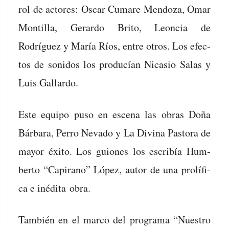
rol de actores: Oscar Cumare Men­doza, Omar
Mon­til­la, Ger­ar­do Brito, Leon­cia de
Rodríguez y María Ríos, entre otros. Los efec­
tos de sonidos los pro­ducían Nica­s­io Salas y
Luis Gallardo.
Este equipo puso en esce­na las obras Doña
Bár­bara, Per­ro Neva­do y La Div­ina Pas­to­ra de
may­or éxi­to. Los guiones los escribía Hum­
ber­to “Capi­ra­no” López, autor de una pro­lí­fi­
ca e inédi­ta obra.
Tam­bién en el mar­co del pro­gra­ma “Nue­stro