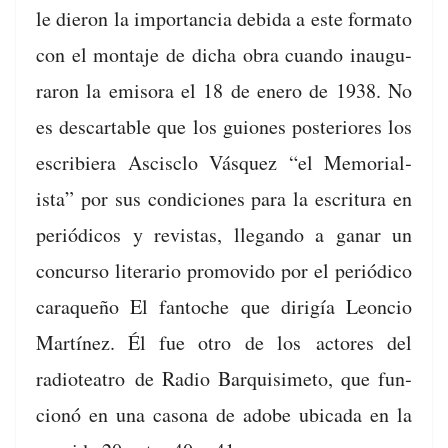
le dieron la impor­tan­cia debi­da a este for­ma­to
con el mon­ta­je de dicha obra cuan­do inau­gu­
raron la emiso­ra el 18 de enero de 1938. No
es descartable que los guiones pos­te­ri­ores los
escri­biera Ascis­clo Vásquez “el Memo­ri­al­
ista” por sus condi­ciones para la escrit­u­ra en
per­iódi­cos y revis­tas, lle­gan­do a ganar un
con­cur­so lit­er­ario pro­movi­do por el per­iódi­co
caraque­ño El fan­toche que dirigía Leon­cio
Martínez. Él fue otro de los
actores del
radioteatro
de
Radio
Bar­quisime­to, que fun­
cionó en una casona de adobe ubi­ca­da en la