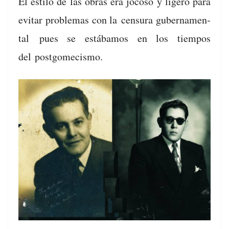
El esti­lo de las obras era jocoso y ligero para
evi­tar prob­le­mas con la
cen­sura guber­na­men­
tal
pues se estábamos en los tiem­pos
del
post­gome­cis­mo
.