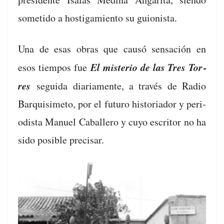
someti­do a hostigamien­to su guionista.
Una de esas obras que causó sen­sación en
El mis­te­rio de las Tres Tor­
esos tiem­pos fue
res
segui­da diari­a­mente, a través de Radio
Bar­quisime­to, por el futuro his­to­ri­ador y peri­
odista Manuel Caballero y cuyo escritor no ha
sido posi­ble precisar.