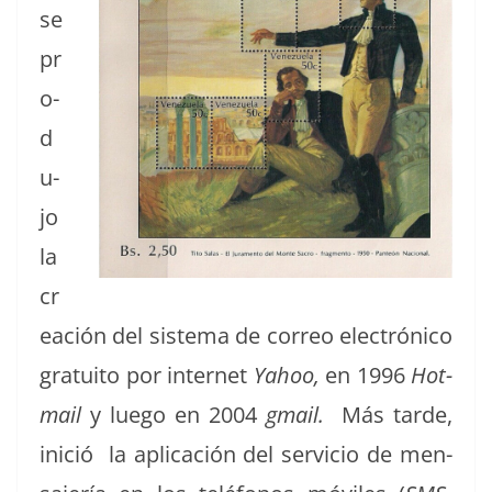
se
pr
o­
d
u­
jo
la
cr
eación del sis­tema de correo elec­tróni­co
gra­tu­ito por inter­net
Yahoo,
en 1996
Hot­
mail
y luego en 2004
gmail.
Más tarde,
ini­ció la apli­cación del ser­vi­cio de men­