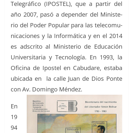
Telegrá­fi­co (IPOSTEL), que a par­tir del
año 2007, pasó a depen­der del Min­is­te­
rio del Poder Pop­u­lar para las tele­co­mu­
ni­ca­ciones y la Infor­máti­ca y en el 2014
es adscrito al Min­is­te­rio de Edu­cación
Uni­ver­si­taria y Tec­nología. En 1993, la
Ofic­i­na de Ipos­tel en Cabu­dare, esta­ba
ubi­ca­da en la calle Juan de Dios Ponte
con Av. Domin­go Méndez.
En
19
94