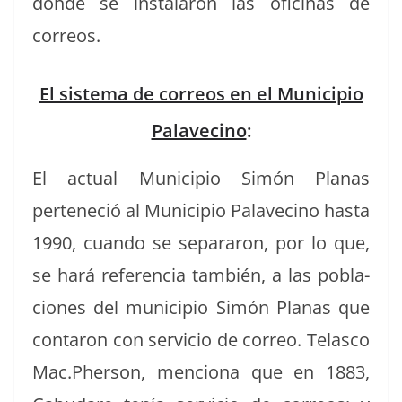
donde se insta­laron las ofic­i­nas de
correos.
El sistema de correos en el Municipio
Palavecino
:
El actu­al Munici­pio Simón Planas
perteneció al Munici­pio Palave­ci­no has­ta
1990, cuan­do se sep­a­raron, por lo que,
se hará ref­er­en­cia tam­bién, a las pobla­
ciones del munici­pio Simón Planas que
con­taron con ser­vi­cio de correo. Telas­co
Mac.Pherson, men­ciona que en 1883,