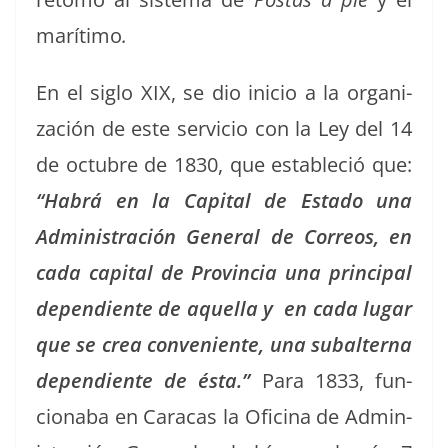
marí­ti­mo
.
En el siglo XIX, se dio ini­cio a la orga­ni­
zación de este ser­vi­cio con la Ley del 14
de octubre de 1830, que estable­ció que:
“Habrá en la Cap­i­tal de Esta­do una
Admin­is­tración Gen­er­al de Corre­os, en
cada cap­i­tal de Provin­cia una prin­ci­pal
depen­di­ente de aque­l­la y en cada lugar
que se crea con­ve­niente, una sub­al­ter­na
depen­di­ente de ésta.”
Para 1833, fun­
ciona­ba en Cara­cas la Ofic­i­na de Admin­