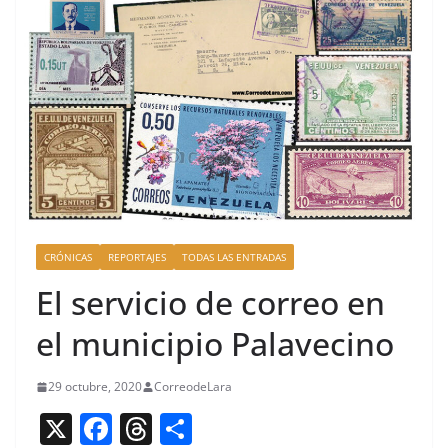
CRÓNICAS
REPORTAJES
TODAS LAS ENTRADAS
El servicio de correo en
el municipio Palavecino
29 octubre, 2020
CorreodeLara
X
F
T
C