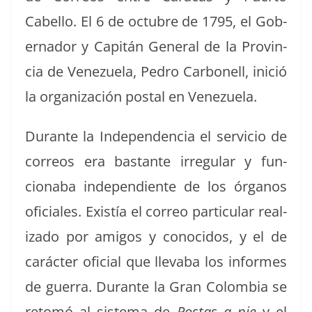
Cabel­lo. El 6 de octubre de 1795, el Gob­
er­nador y Capitán Gen­er­al de la Provin­
cia de Venezuela, Pedro Car­bonell, ini­ció
la orga­ni­zación postal en Venezuela.
Durante la Inde­pen­den­cia el ser­vi­cio de
corre­os era bas­tante irreg­u­lar y fun­
ciona­ba inde­pen­di­ente de los órganos
ofi­ciales. Existía el correo par­tic­u­lar real­
iza­do por ami­gos y cono­ci­dos, y el de
carác­ter ofi­cial que llev­a­ba los informes
de guer­ra. Durante la Gran Colom­bia se
retomó al sis­tema de
Postas a pie
y el