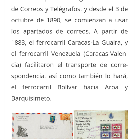
de Corre­os y Telé­grafos, y des­de el 3 de
octubre de 1890, se comien­zan a usar
los aparta­dos de corre­os. A par­tir de
1883, el fer­ro­car­ril Cara­cas-La Guaira, y
el fer­ro­car­ril Venezuela (Cara­cas-Valen­
cia) facil­i­taron el trans­porte de cor­re­
spon­den­cia, así como tam­bién lo hará,
el fer­ro­car­ril Bolí­var hacia Aroa y
Barquisimeto.