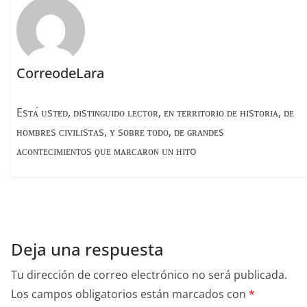
o
k
CorreodeLara
Esᴛᴀ́ ᴜsᴛᴇᴅ, ᴅɪsᴛɪɴɢᴜɪᴅᴏ ʟᴇᴄᴛᴏʀ, ᴇɴ ᴛᴇʀʀɪᴛᴏʀɪᴏ ᴅᴇ ʜɪsᴛᴏʀɪᴀ, ᴅᴇ
ʜᴏᴍʙʀᴇs ᴄɪᴠɪʟɪsᴛᴀs, ʏ sᴏʙʀᴇ ᴛᴏᴅᴏ, ᴅᴇ ɢʀᴀɴᴅᴇs
ᴀᴄᴏɴᴛᴇᴄɪᴍɪᴇɴᴛᴏs ϙᴜᴇ ᴍᴀʀᴄᴀʀᴏɴ ᴜɴ ʜɪᴛo
Deja una respuesta
Tu dirección de correo electrónico no será publicada.
Los campos obligatorios están marcados con
*