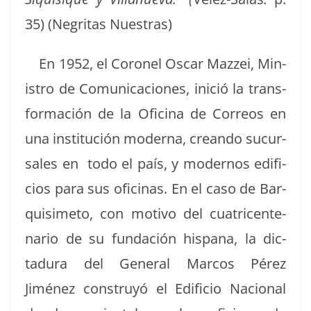
35) (Negri­tas Nuestras)
En 1952, el Coro­nel Oscar Mazzei, Min­
istro de Comu­ni­ca­ciones, ini­ció la trans­
for­ma­ción de la Ofic­i­na de Corre­os en
una insti­tu­ción mod­er­na, cre­an­do sucur­
sales en todo el país, y mod­er­nos edi­fi­
cios para sus ofic­i­nas. En el caso de Bar­
quisime­to, con moti­vo del cua­tri­cen­te­
nario de su fun­dación his­pana, la dic­
tadu­ra del Gen­er­al Mar­cos Pérez
Jiménez con­struyó el Edi­fi­cio Nacional