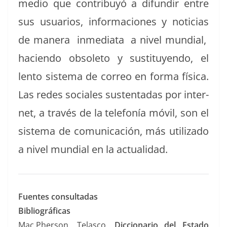
medio que con­tribuyó a difundir entre
sus usuar­ios, infor­ma­ciones y noti­cias
de man­era inmedi­a­ta a niv­el mundi­al,
hacien­do obso­le­to y susti­tuyen­do, el
lento sis­tema de correo en for­ma físi­ca.
Las redes sociales sus­ten­tadas por inter­
net, a través de la tele­fonía móvil, son el
sis­tema de comu­ni­cación, más uti­liza­do
a niv­el mundi­al en la actualidad.
Fuentes con­sul­tadas
Bib­li­ográ­fi­cas
Mac.Pherson, Telas­co.
Dic­cionario del Esta­do