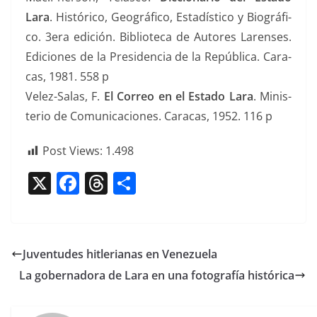
Lara
. Históri­co, Geográ­fi­co, Estadís­ti­co y Biográ­fi­
co. 3era edi­ción. Bib­liote­ca de Autores Larens­es.
Edi­ciones de la Pres­i­den­cia de la Repúbli­ca. Cara­
cas, 1981. 558 p
Velez-Salas, F.
El Correo en el Esta­do Lara
. Min­is­
te­rio de Comu­ni­ca­ciones. Cara­cas, 1952. 116 p
Post Views:
1.498
X
F
T
C
a
h
o
c
re
m
e
a
p
Juventudes hitlerianas en Venezuela
b
d
ar
La gobernadora de Lara en una fotografía histórica
o
s
tir