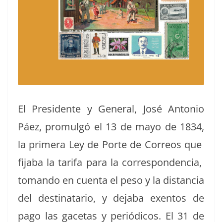
El Pres­i­dente y Gen­er­al, José Anto­nio
Páez, pro­mul­gó el 13 de mayo de 1834,
la primera Ley de Porte de Corre­os que
fija­ba la tar­i­fa para la cor­re­spon­den­cia,
toman­do en cuen­ta el peso y la dis­tan­cia
del des­ti­natario, y deja­ba exen­tos de
pago las gac­etas y per­iódi­cos. El 31 de