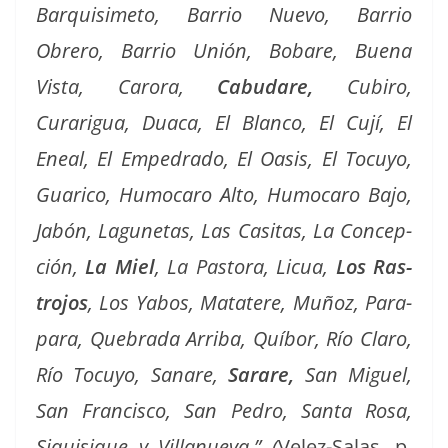
Bar­quisime­to, Bar­rio Nue­vo, Bar­rio
Obrero, Bar­rio Unión, Bobare, Bue­na
Vista, Caro­ra,
Cabu­dare,
Cubiro,
Curarigua, Dua­ca, El Blan­co, El Cují, El
Eneal, El Empe­dra­do, El Oasis, El Tocuyo,
Guari­co, Humo­caro Alto, Humo­caro Bajo,
Jabón, Lagune­tas, Las Casitas, La Con­cep­
ción,
La Miel
, La Pas­to­ra, Licua,
Los Ras­
tro­jos
, Los Yabos, Matatere, Muñoz, Para­
para, Que­bra­da Arri­ba, Quí­bor, Río Claro,
Río Tocuyo, Sanare,
Sarare,
San Miguel,
San Fran­cis­co, San Pedro, San­ta Rosa,
Siquisique y Vil­lanue­va.” (
Velez-Salas
.
p.