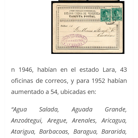
n 1946, habían en el esta­do Lara, 43
ofic­i­nas de corre­os, y para 1952 habían
aumen­ta­do a 54, ubi­cadas en:
“Agua Sal­a­da, Agua­da Grande,
Anzoátegui, Aregue, Are­nales, Aricagua,
Atarigua, Bar­ba­coas, Baragua, Barari­da,