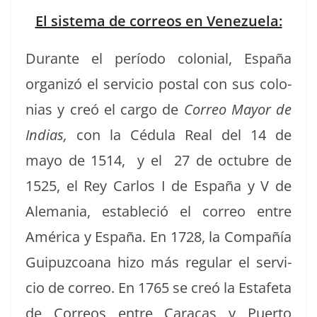
El sistema de correos en Venezuela:
Durante el perío­do colo­nial, España
orga­nizó el ser­vi­cio postal con sus colo­
nias y creó el car­go de
Correo May­or de
Indias,
con la Cédu­la Real del 14 de
mayo de 1514, y el 27 de octubre de
1525, el Rey Car­los I de España y V de
Ale­ma­nia, estable­ció el correo entre
Améri­ca y España. En 1728, la Com­pañía
Guipuz­coana hizo más reg­u­lar el ser­vi­
cio de correo. En 1765 se creó la Estafe­ta
de Corre­os entre Cara­cas y Puer­to