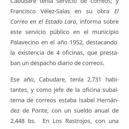
Cabu­dare tenía ser­vi­cio de corre­os; y
Fran­cis­co Vélez-Salas en su obra
El
Correo en el Esta­do Lara
, infor­ma sobre
este ser­vi­cio públi­co en el munici­pio
Palave­ci­no en el año 1952, desta­can­do
la exis­ten­cia de 4 ofic­i­nas, que presta­
ban un despa­cho diario de correos.
Ese año, Cabu­dare, tenía 2.731 habi­
tantes, y como jefe de la ofic­i­na sub­al­
ter­na de corre­os esta­ba Isabel Hernán­
dez de Ponte, con un suel­do anu­al de
2.448 bs. En Los Ras­tro­jos, con una