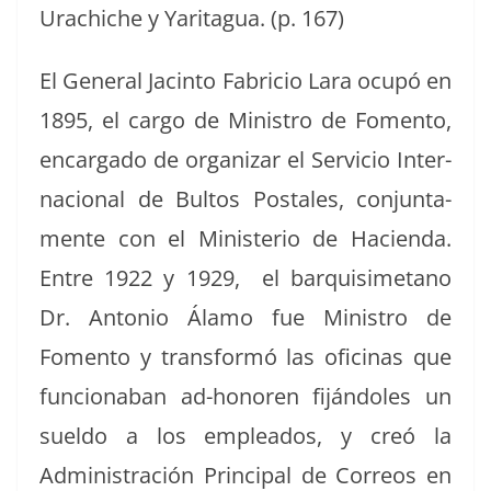
Urachiche y Yaritagua. (p. 167)
El Gen­er­al Jac­in­to Fabri­cio Lara ocupó en
1895, el car­go de Min­istro de Fomen­to,
encar­ga­do de orga­ni­zar el Ser­vi­cio Inter­
na­cional de Bul­tos Postales, con­jun­ta­
mente con el Min­is­te­rio de Hacien­da.
Entre 1922 y 1929, el bar­quisimetano
Dr. Anto­nio Álamo fue Min­istro de
Fomen­to y trans­for­mó las ofic­i­nas que
fun­ciona­ban ad-hon­oren fiján­doles un
suel­do a los emplea­d­os, y creó la
Admin­is­tración Prin­ci­pal de Corre­os en