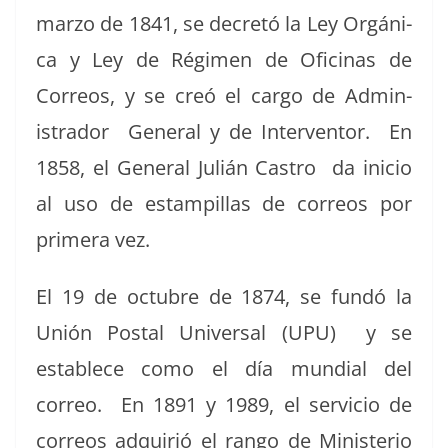
mar­zo de 1841, se decretó la Ley Orgáni­
ca y Ley de Rég­i­men de Ofic­i­nas de
Corre­os, y se creó el car­go de Admin­
istrador Gen­er­al y de Inter­ven­tor. En
1858, el Gen­er­al Julián Cas­tro da ini­cio
al uso de estampil­las de corre­os por
primera vez.
El 19 de octubre de 1874, se fundó la
Unión Postal Uni­ver­sal (UPU) y se
establece como el día mundi­al del
correo. En 1891 y 1989, el ser­vi­cio de
corre­os adquir­ió el ran­go de Min­is­te­rio