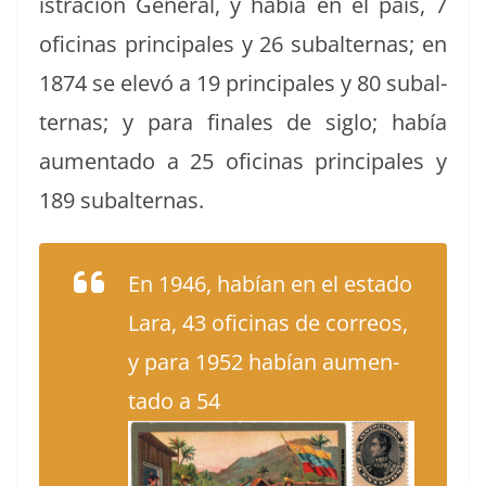
is­tración Gen­er­al, y había en el país, 7
ofic­i­nas prin­ci­pales y 26 sub­al­ter­nas; en
1874 se elevó a 19 prin­ci­pales y 80 sub­al­
ter­nas; y para finales de siglo; había
aumen­ta­do a 25 ofic­i­nas prin­ci­pales y
189 subalternas.
En 1946, habían en el esta­do
Lara, 43 ofic­i­nas de corre­os,
y para 1952 habían aumen­
ta­do a 54