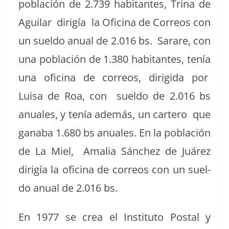
población de 2.739 habi­tantes, Tri­na de
Aguilar dirigía la Ofic­i­na de Corre­os con
un suel­do anu­al de 2.016 bs. Sarare, con
una población de 1.380 habi­tantes, tenía
una ofic­i­na de corre­os, dirigi­da por
Luisa de Roa, con suel­do de 2.016 bs
anuales, y tenía además, un cartero que
gan­a­ba 1.680 bs anuales. En la población
de La Miel, Amalia Sánchez de Juárez
dirigía la ofic­i­na de corre­os con un suel­
do anu­al de 2.016 bs.
En 1977 se crea el Insti­tu­to Postal y