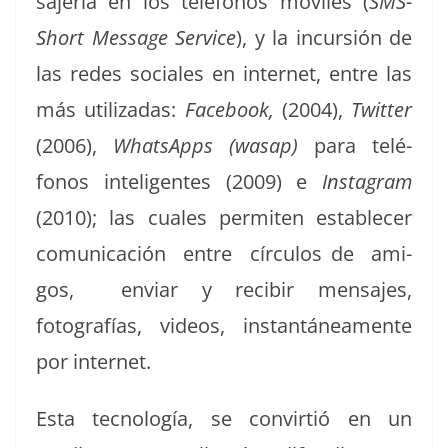
sajería en los telé­fonos móviles (
SMS-
Short Mes­sage Ser­vice
), y la incur­sión de
las redes sociales en inter­net, entre las
más uti­lizadas:
Face­book,
(2004),
Twit­ter
(2006),
What­sApps (was­ap)
para telé­
fonos inteligentes (2009) e
Insta­gram
(2010); las cuales per­miten estable­cer
comu­ni­cación entre cír­cu­los de ami­
gos, enviar y recibir men­sajes,
fotografías, videos, instan­tánea­mente
por internet.
Esta tec­nología, se con­vir­tió en un