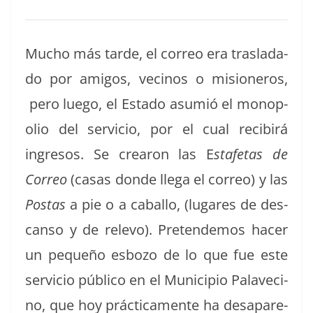
Mucho más tarde, el correo era traslada­
do por ami­gos, veci­nos o misioneros,
pero luego, el Esta­do asum­ió el monop­
o­lio del ser­vi­cio, por el cual recibirá
ingre­sos. Se crearon las E
stafe­tas de
Correo
(casas donde lle­ga el correo) y las
Postas
a pie o a cabal­lo, (lugares de des­
can­so y de rele­vo). Pre­tendemos hac­er
un pequeño esbo­zo de lo que fue este
ser­vi­cio públi­co en el Munici­pio Palave­ci­
no, que hoy prác­ti­ca­mente ha desa­pare­