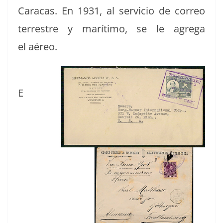
Cara­cas. En 1931, al ser­vi­cio de correo
ter­restre y marí­ti­mo, se le agre­ga
el aéreo.
E