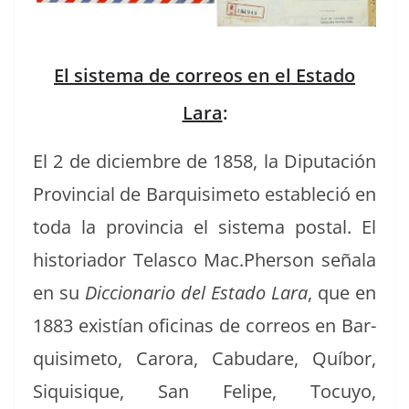
El sistema de correos en el Estado
Lara
:
El 2 de diciem­bre de 1858, la Diputación
Provin­cial de Bar­quisime­to estable­ció en
toda la provin­cia el sis­tema postal. El
his­to­ri­ador Telas­co Mac.Pherson señala
en su
Dic­cionario del Esta­do Lara
, que en
1883 existían ofic­i­nas de corre­os en Bar­
quisime­to, Caro­ra, Cabu­dare, Quí­bor,
Siquisique, San Felipe, Tocuyo,