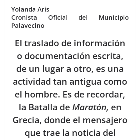
a
h
o
Yolanda Aris
c
re
m
Cronista Oficial del Municipio
e
a
p
Palavecino
b
d
ar
El traslado de información
o
s
tir
o
o documentación escrita,
k
de un lugar a otro, es una
actividad tan antigua como
el hombre. Es de recordar,
la Batalla de
Maratón,
en
Grecia, donde el mensajero
que trae la noticia del