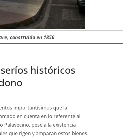
re, con­stru­i­do en 1856
seríos históricos
ndono
men­tos impor­tan­tísi­mos que la
ma­do en cuen­ta en lo ref­er­ente al
pio Palave­ci­no, pese a la existencia
cales que rigen y amparan estos bienes.