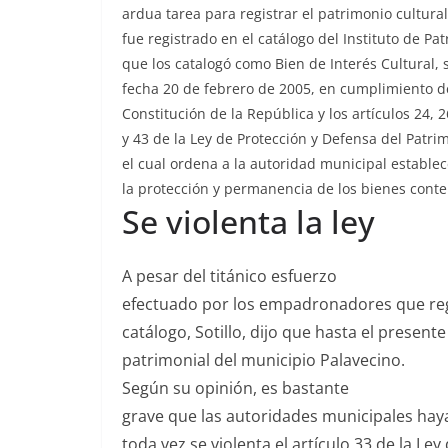
ard­ua tarea para reg­is­trar el pat­ri­mo­nio cul­t
fue reg­istra­do en el catál­o­go del Insti­tu­to de Pat­
que los cat­a­logó como Bien de Interés Cul­tur­al
fecha 20 de febrero de 2005, en cumplim­ien­to del
Con­sti­tu­ción de la Repúbli­ca y los artícu­los 24, 
y 43 de la Ley de Pro­tec­ción y Defen­sa del Pat­ri­
el cual orde­na a la autori­dad munic­i­pal estable
la pro­tec­ción y per­ma­nen­cia de los bienes con­t
Se violenta la ley
A pesar del titáni­co esfuerzo
efec­tu­a­do por los empadron­adores que reg­i
catál­o­go, Sotil­lo, dijo que has­ta el pre­sent
pat­ri­mo­ni­al del munici­pio Palavecino.
Según su opinión, es bastante
grave que las autori­dades munic­i­pales hay
toda vez se vio­len­ta el artícu­lo 33 de la Ley