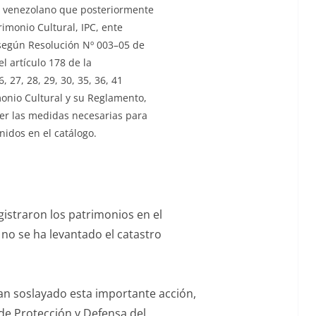
ur­al vene­zolano que posteriormente
ri­mo­nio Cul­tur­al, IPC, ente
, según Res­olu­ción Nº 003–05 de
 artícu­lo 178 de la
26, 27, 28, 29, 30, 35, 36, 41
mo­nio Cul­tur­al y su Reglamento,
­cer las medi­das nece­sarias para
enidos en el catálogo.
s­traron los pat­ri­mo­nios en el
e no se ha lev­an­ta­do el catastro
an soslaya­do esta impor­tante acción,
 de Pro­tec­ción y Defen­sa del