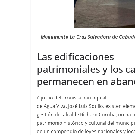
Mon­u­men­to La Cruz Sal­vado­ra de Cabu­da
Las edificaciones
patrimoniales y los ca
permanecen en aba
A juicio del cro­nista parroquial
de Agua Viva, José Luis Sotil­lo, exis­ten ele­
gestión del alcalde Richard Coro­ba, no ha to
pat­ri­mo­nio históri­co y cul­tur­al del munici­
de un com­pen­dio de leyes nacionales y lo