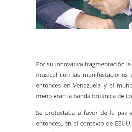
Por su inno­v­a­ti­va frag­mentación la 
musi­cal con las man­i­festa­cione
entonces en Venezuela y el mun­d
meno eran la ban­da británi­ca de Los
Se protesta­ba a favor de la paz y
entonces, en el con­tex­to de EEUU,