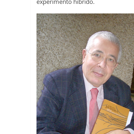
exper­i­men­to hibrido.