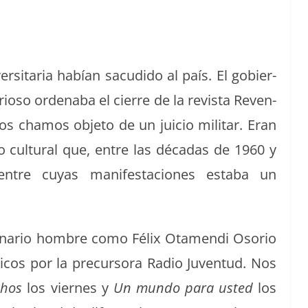
r­si­taria habían sacu­d­i­do al país. El gob­ier­
rioso orden­a­ba el cierre de la revista Reven­
os chamos obje­to de un juicio mil­i­tar. Eran
o cul­tur­al que, entre las décadas de 1960 y
tre cuyas man­i­festa­ciones esta­ba un
n­ario hom­bre como Félix Ota­men­di Oso­rio
cos por la pre­cur­so­ra Radio Juven­tud. Nos
chos
los viernes y
Un mun­do para ust­ed
los