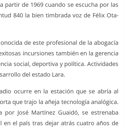
e a par­tir de 1969 cuan­do se escucha por las
­tud 840 la bien tim­bra­da voz de Félix Ota­
o­ci­da de este pro­fe­sion­al de la abo­gacía
n exi­tosas incur­siones tam­bién en la geren­cia
en­cia social, deporti­va y políti­ca. Activi­dades
ar­rol­lo del esta­do Lara.
radio ocurre en la estación que se abría al
a que tra­jo la añe­ja tec­nología analóg­i­ca.
da por José Martínez Guaidó, se estren­a­ba
l en el país tras dejar atrás cua­tro años de