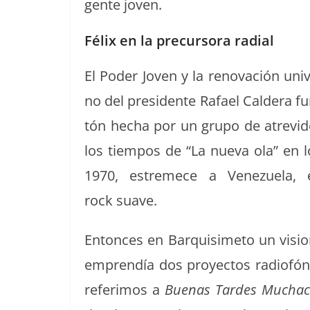
gente joven.
Félix en la precursora radial
El Poder Joven y la ren­o­vación uni­ve
no del pres­i­dente Rafael Caldera fu
tón hecha por un grupo de atre­v­i­d
los tiem­pos de “La nue­va ola” en l
1970, estremece a Venezuela, en
rock suave.
Entonces en Bar­quisime­to un visio
emprendía dos proyec­tos radiofóni­
refe­r­i­mos a
Bue­nas Tardes Mucha­