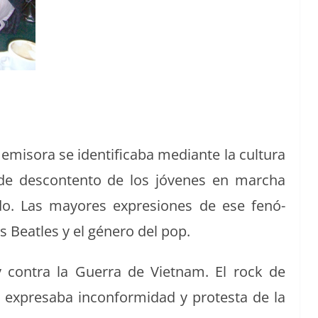
emiso­ra se iden­ti­fi­ca­ba medi­ante la cul­tura
s de descon­tento de los jóvenes en mar­cha
o. Las may­ores expre­siones de ese fenó­
 Bea­t­les y el género del pop.
 con­tra la Guer­ra de Viet­nam. El rock de
 expresa­ba incon­formi­dad y protes­ta de la