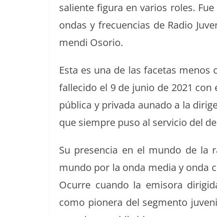
saliente figu­ra en var­ios roles. Fu
k
ondas y fre­cuen­cias de Radio Juven
men­di Osorio.
Esta es una de las fac­etas menos con
fal­l­e­ci­do el 9 de junio de 2021 co
públi­ca y pri­va­da auna­do a la diri­g
que siem­pre puso al ser­vi­cio del des
Su pres­en­cia en el mun­do de la 
mun­do por la onda media y onda cor­t
Ocurre cuan­do la emiso­ra dirigi­
como pio­nera del seg­men­to juve­ni