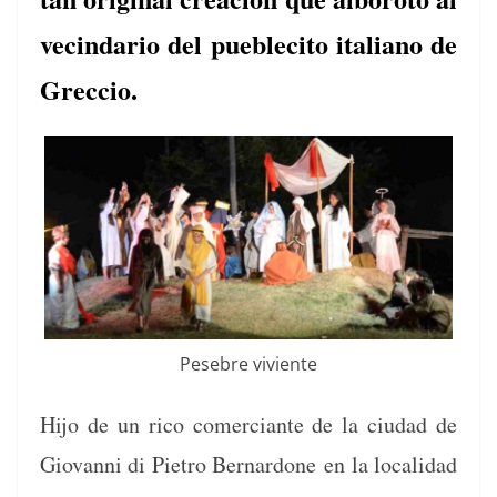
vecindario del pueblecito italiano de
Greccio.
Pese­bre viviente
Hijo de un rico com­er­ciante de la ciu­dad de
Gio­van­ni di Pietro Bernar­done en la local­i­dad