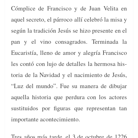
Cóm­plice de Fran­cis­co y de Juan Veli­ta en
aquel secre­to, el pár­ro­co allí cele­bró la misa y
según la tradi­ción Jesús se hizo pre­sente en el
pan y el vino con­sagra­dos. Ter­mi­na­da la
Eucaristía, lleno de amor y ale­gría Fran­cis­co
les con­tó con lujo de detalles la her­mosa his­
to­ria de la Navi­dad y el nacimien­to de Jesús,
“Luz del mun­do”. Fue su man­era de dibu­jar
aque­l­la his­to­ria que per­du­ra con los actores
susti­tu­i­dos por fig­uras que rep­re­sen­tan tan
impor­tante acontecimiento.
Tres años más tarde, el 3 de octubre de 1226