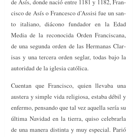
de Asís, donde nació entre 1181 y 1182, Fran­
cis­co de Asís o Francesco d’Assisi fue un san­
to ital­iano, diá­cono fun­dador en la Edad
Media de la recono­ci­da Orden Fran­cis­cana,
de una segun­da orden de las Her­manas Clar­
isas y una ter­cera orden seglar, todas bajo la
autori­dad de la igle­sia católica.
Cuen­tan que Fran­cis­co, quien llev­a­ba una
austera y sim­ple vida reli­giosa, esta­ba débil y
enfer­mo, pen­san­do que tal vez aque­l­la sería su
últi­ma Navi­dad en la tier­ra, quiso cel­e­brar­la
de una man­era dis­tin­ta y muy espe­cial. Par­ió