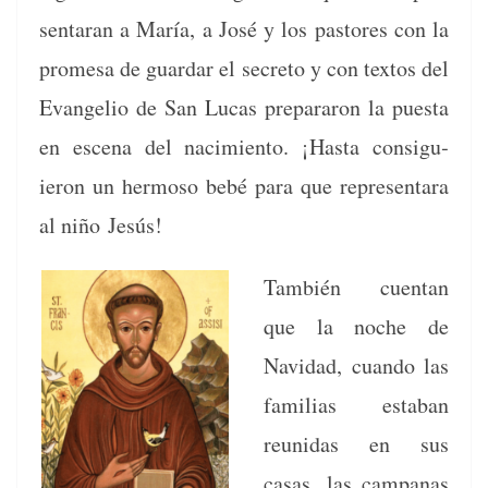
sen­taran a María, a José y los pas­tores con la
prome­sa de guardar el secre­to y con tex­tos del
Evan­ge­lio de San Lucas prepararon la pues­ta
en esce­na del nacimien­to. ¡Has­ta con­sigu­
ieron un her­moso bebé para que rep­re­sen­tara
al niño Jesús!
Tam­bién cuen­tan
que la noche de
Navi­dad, cuan­do las
famil­ias esta­ban
reunidas en sus
casas, las cam­panas