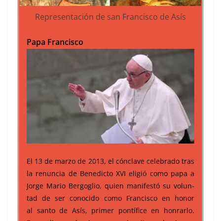
Rep­re­sentación de san Fran­cis­co de Asís
Papa Fran­cis­co
El 13 de mar­zo de 2013, el cón­clave cel­e­bra­do tras
la renun­cia de Bene­dic­to XVI eligió como papa a
Jorge Mario Bergoglio, quien man­i­festó su vol­un­
tad de ser cono­ci­do como Fran­cis­co en hon­or
al san­to de Asís, primer pon­tí­fice en hon­rar­lo.