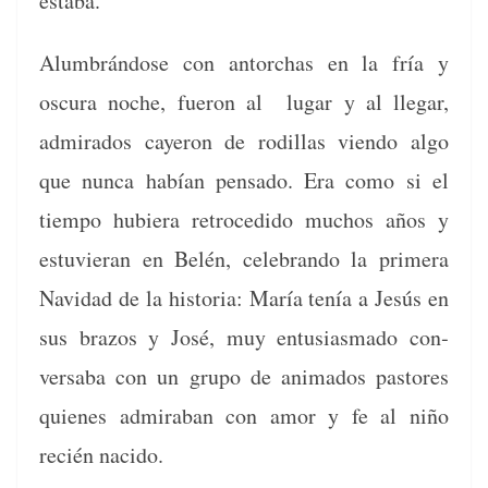
estaba.
Alum­brán­dose con antor­chas en la fría y
oscu­ra noche, fueron al lugar y al lle­gar,
admi­ra­dos cayeron de rodil­las vien­do algo
que nun­ca habían pen­sa­do. Era como si el
tiem­po hubiera retro­ce­di­do muchos años y
estu­vier­an en Belén, cel­e­bran­do la primera
Navi­dad de la his­to­ria: María tenía a Jesús en
sus bra­zos y José, muy entu­si­as­ma­do con­
versa­ba con un grupo de ani­ma­dos pas­tores
quienes admira­ban con amor y fe al niño
recién nacido.