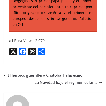
Bergoglio es el primer papa jesui­ta y el primero
prove­niente del hem­is­fe­rio sur. Es el primer pon­
tí­fice orig­i­nario de Améri­ca y el primero no
europeo des­de el sirio Gre­go­rio III, fal­l­e­ci­do
en 741.
Post Views:
2.070
X
F
T
C
a
h
o
c
re
m
e
a
p
El heroico guerrillero Cristóbal Palavecino
b
d
ar
La Navidad bajo el régimen colonial
o
s
tir
o
k