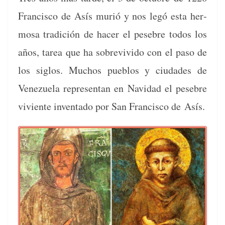
Fran­cis­co de Asís murió y nos legó esta her­
mosa tradi­ción de hac­er el pese­bre todos los
años, tarea que ha sobre­vivi­do con el paso de
los sig­los. Muchos pueb­los y ciu­dades de
Venezuela rep­re­sen­tan en Navi­dad el pese­bre
viviente inven­ta­do por San Fran­cis­co de Asís.