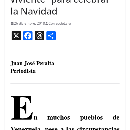
la Navidad
26 diciembre, 2018
CorreodeLara
X
F
T
C
a
h
o
c
re
m
e
a
p
Juan José Peralta
Periodista
b
d
ar
o
s
tir
E
o
k
n muchos pueblos de
Venezuela, pese a las circunstancias