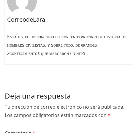
CorreodeLara
Esᴛᴀ́ ᴜsᴛᴇᴅ, ᴅɪsᴛɪɴɢᴜɪᴅᴏ ʟᴇᴄᴛᴏʀ, ᴇɴ ᴛᴇʀʀɪᴛᴏʀɪᴏ ᴅᴇ ʜɪsᴛᴏʀɪᴀ, ᴅᴇ
ʜᴏᴍʙʀᴇs ᴄɪᴠɪʟɪsᴛᴀs, ʏ sᴏʙʀᴇ ᴛᴏᴅᴏ, ᴅᴇ ɢʀᴀɴᴅᴇs
ᴀᴄᴏɴᴛᴇᴄɪᴍɪᴇɴᴛᴏs ϙᴜᴇ ᴍᴀʀᴄᴀʀᴏɴ ᴜɴ ʜɪᴛo
Deja una respuesta
Tu dirección de correo electrónico no será publicada.
Los campos obligatorios están marcados con
*
Comentario
*