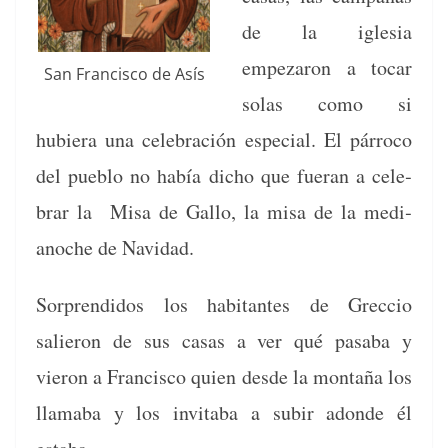
de la igle­sia
empezaron a tocar
San Fran­cis­co de Asís
solas como si
hubiera una cel­e­bración espe­cial. El pár­ro­co
del pueblo no había dicho que fuer­an a cel­e­
brar la Misa de Gal­lo, la misa de la medi­
anoche de Navidad.
Sor­pren­di­dos los habi­tantes de Grec­cio
salieron de sus casas a ver qué pasa­ba y
vieron a Fran­cis­co quien des­de la mon­taña los
llam­a­ba y los invita­ba a subir adonde él