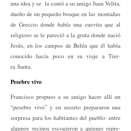
una idea y se la con­tó a su ami­go Juan Veli­ta,
dueño de un pequeño bosque en las mon­tañas
de Grec­cio donde había una cue­vi­ta que al
reli­gioso se le pare­ció a la gru­ta donde nació
Jesús, en los cam­pos de Belén que él había
cono­ci­do hacía poco en su via­je a Tier­
ra Santa.
Pesebre vivo
Fran­cis­co pro­pu­so a su ami­go hac­er allí un
“pese­bre vivo” y en secre­to prepararon una
sor­pre­sa para los habi­tantes del pueblo: entre
algunos veci­nos esco­gieron a quienes rep­re­