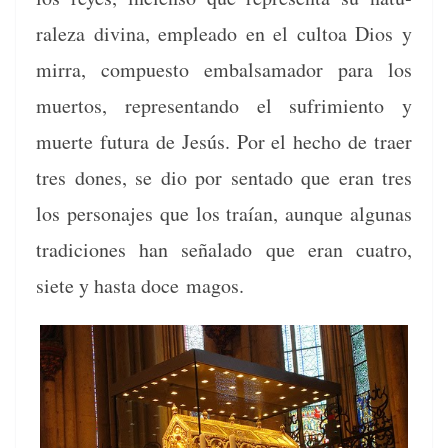
raleza div­ina, emplea­do en el cul­toa Dios y
mir­ra, com­puesto embal­samador para los
muer­tos, rep­re­sen­tan­do el sufrim­ien­to y
muerte futu­ra de Jesús. Por el hecho de traer
tres dones, se dio por sen­ta­do que eran tres
los per­son­ajes que los traían, aunque algu­nas
tradi­ciones han señal­a­do que eran cua­tro,
siete y has­ta doce magos.