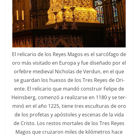
El reli­cario de los Reyes Magos es el sar­cófa­go de
oro más vis­i­ta­do en Europa y fue dis­eña­do por el
orfebre medieval Nicholas de Ver­dun, en el que
se guardan los hue­sos de los Tres Reyes de Ori­
ente. El reli­cario que mandó con­stru­ir Felipe de
Heins­berg, comen­zó a realizarse en 1180 y se ter­
minó en el año 1225, tiene tres escul­turas de oro
de los pro­fe­tas y após­toles y esce­nas de la vida
de Cristo. Los restos mor­tales de los Tres Reyes
Magos que cruzaron miles de kilómet­ros hace