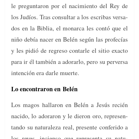
le pre­gun­taron por el nacimien­to del Rey de
los Judíos. Tras con­sul­tar a los escribas ver­sa­
dos en la Bib­lia, el monar­ca les con­tó que el
niño debía nac­er en Belén según las pro­fecías
y les pidió de regre­so con­tar­le el sitio exac­to
para ir él tam­bién a ado­rar­lo, pero su per­ver­sa
inten­ción era dar­le muerte.
Lo encontraron en Belén
Los magos hal­laron en Belén a Jesús recién
naci­do, lo ado­raron y le dieron oro, rep­re­sen­
tan­do su nat­u­raleza real, pre­sente con­feri­do a
los reyes, incien­so que rep­re­sen­ta su nat­u­