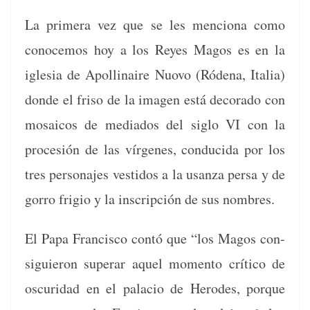
La primera vez que se les men­ciona como
cono­ce­mos hoy a los Reyes Magos es en la
igle­sia de Apol­li­naire Nuo­vo (Róde­na, Italia)
donde el friso de la ima­gen está dec­o­ra­do con
mosaicos de medi­a­dos del siglo VI con la
pro­ce­sión de las vír­genes, con­duci­da por los
tres per­son­ajes vesti­dos a la usan­za per­sa y de
gor­ro fri­gio y la inscrip­ción de sus nombres.
El Papa Fran­cis­co con­tó que “los Magos con­
sigu­ieron super­ar aquel momen­to críti­co de
oscuri­dad en el pala­cio de Herodes, porque