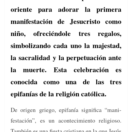
oriente para adorar la primera
manifestación de Jesucristo como
niño, ofreciéndole tres regalos,
simbolizando cada uno la majestad,
la sacralidad y la perpetuación ante
la muerte. Esta celebración es
conocida como una de las tres
epifanías de la religión católica.
De ori­gen griego, epi­fanía sig­nifi­ca “man­i­
festación”, es un acon­tec­imien­to reli­gioso.
Tam­bién es una fies­ta cris­tiana en la que Jesús