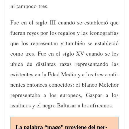
ni tam­poco tres.
Fue en el siglo III cuan­do se estable­ció que
fuer­an reyes por los rega­los y las icono­grafías
que los rep­re­sen­tan y tam­bién se estable­ció
como tres. Fue en el siglo XV cuan­do se les
ubi­ca de dis­tin­tas razas rep­re­sen­tan­do las
exis­tentes en la Edad Media y a los tres con­ti­
nentes entonces cono­ci­dos: el blan­co Mel­chor
rep­re­senta­ba a los europeos, Gas­par a los
asiáti­cos y el negro Bal­tasar a los africanos.
La pal­abra “mago” proviene del per­