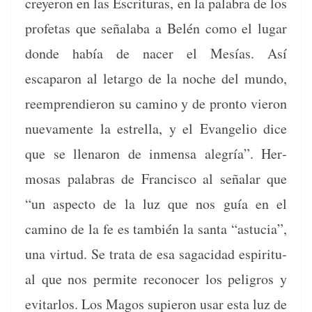
creyeron en las Escrit­uras, en la pal­abra de los
pro­fe­tas que señal­a­ba a Belén como el lugar
donde había de nac­er el Mesías. Así
escaparon al letar­go de la noche del mun­do,
reem­prendieron su camino y de pron­to vieron
nue­va­mente la estrel­la, y el Evan­ge­lio dice
que se llenaron de inmen­sa ale­gría”. Her­
mosas pal­abras de Fran­cis­co al señalar que
“un aspec­to de la luz que nos guía en el
camino de la fe es tam­bién la san­ta “astu­cia”,
una vir­tud. Se tra­ta de esa sagaci­dad espir­i­tu­
al que nos per­mite recono­cer los peli­gros y
evi­tar­los. Los Magos supieron usar esta luz de