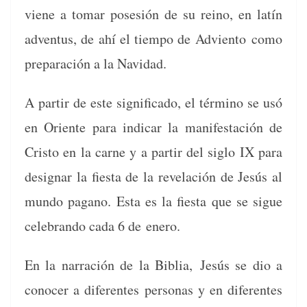
viene a tomar pos­esión de su reino, en latín
adven­tus, de ahí el tiem­po de Advien­to como
preparación a la Navidad.
A par­tir de este sig­nifi­ca­do, el tér­mi­no se usó
en Ori­ente para indicar la man­i­festación de
Cristo en la carne y a par­tir del siglo IX para
des­ig­nar la fies­ta de la rev­elación de Jesús al
mun­do pagano. Esta es la fies­ta que se sigue
cel­e­bran­do cada 6 de enero.
En la nar­ración de la Bib­lia, Jesús se dio a
cono­cer a difer­entes per­sonas y en difer­entes