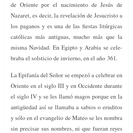
de Ori­ente por el nacimien­to de Jesús de
Nazaret, es decir, la rev­elación de Jesu­cristo a
los paganos y es una de las fies­tas litúr­gi­cas
católi­cas más antiguas, mucho más que la
mis­ma Navi­dad. En Egip­to y Ara­bia se cel­e­
bra­ba el sol­sti­cio de invier­no, en el año 361.
La Epi­fanía del Señor se empezó a cel­e­brar en
Ori­ente en el siglo III y en Occi­dente durante
el siglo IV y se les llamó magos porque en la
antigüedad así se llam­a­ba a sabios o eru­di­tos
y sólo en el evan­ge­lio de Mateo se les nom­bra
sin pre­cis­ar sus nom­bres, ni que fuer­an reyes