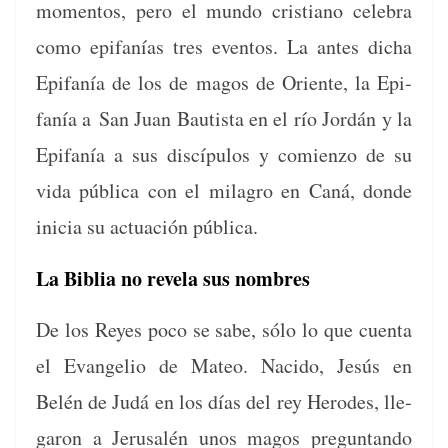
momen­tos, pero el mun­do cris­tiano cel­e­bra
como epi­fanías tres even­tos. La antes dicha
Epi­fanía de los de magos de Ori­ente, la Epi­
fanía a San Juan Bautista en el río Jordán y la
Epi­fanía a sus dis­cípu­los y comien­zo de su
vida públi­ca con el mila­gro en Caná, donde
ini­cia su actuación pública.
La Biblia no revela sus nombres
De los Reyes poco se sabe, sólo lo que cuen­ta
el Evan­ge­lio de Mateo. Naci­do, Jesús en
Belén de Judá en los días del rey Herodes, lle­
garon a Jerusalén unos magos pre­gun­tan­do