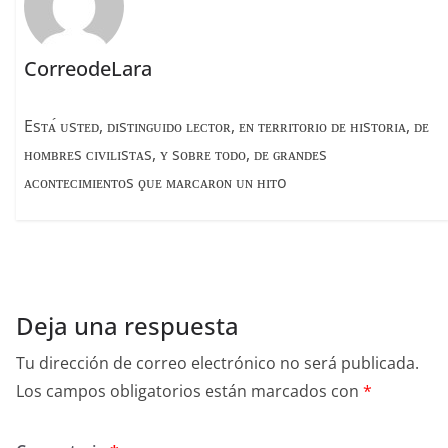
CorreodeLara
Esᴛᴀ́ ᴜsᴛᴇᴅ, ᴅɪsᴛɪɴɢᴜɪᴅᴏ ʟᴇᴄᴛᴏʀ, ᴇɴ ᴛᴇʀʀɪᴛᴏʀɪᴏ ᴅᴇ ʜɪsᴛᴏʀɪᴀ, ᴅᴇ
ʜᴏᴍʙʀᴇs ᴄɪᴠɪʟɪsᴛᴀs, ʏ sᴏʙʀᴇ ᴛᴏᴅᴏ, ᴅᴇ ɢʀᴀɴᴅᴇs
ᴀᴄᴏɴᴛᴇᴄɪᴍɪᴇɴᴛᴏs ϙᴜᴇ ᴍᴀʀᴄᴀʀᴏɴ ᴜɴ ʜɪᴛo
Deja una respuesta
Tu dirección de correo electrónico no será publicada.
Los campos obligatorios están marcados con
*