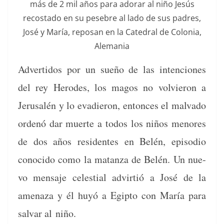
más de 2 mil años para ado­rar al niño Jesús
recosta­do en su pese­bre al lado de sus padres,
José y María, reposan en la Cat­e­dral de Colo­nia,
Alemania
Adver­tidos por un sueño de las inten­ciones
del rey Herodes, los magos no volvieron a
Jerusalén y lo evadieron, entonces el mal­va­do
ordenó dar muerte a todos los niños menores
de dos años res­i­dentes en Belén, episo­dio
cono­ci­do como la matan­za de Belén. Un nue­
vo men­saje celes­tial advir­tió a José de la
ame­naza y él huyó a Egip­to con María para
sal­var al niño.