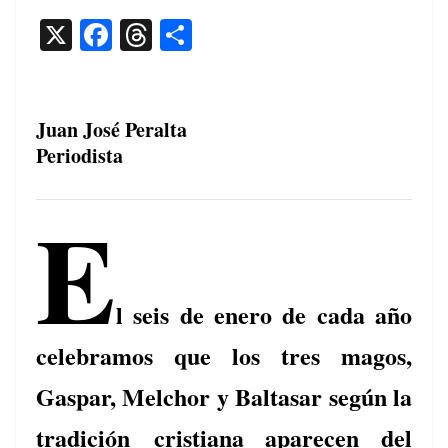
X
F
T
C
a
h
o
c
re
m
e
a
p
Juan José Peralta
Periodista
b
d
ar
o
s
tir
E
o
k
l seis de enero de cada año
celebramos que los tres magos,
Gaspar, Melchor y Baltasar según la
tradición cristiana aparecen del