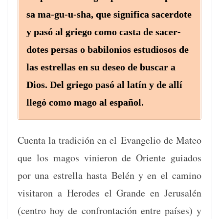
sa ma-gu-u-sha, que sig­nifi­ca sac­er­dote
y pasó al griego como cas­ta de sac­er­
dotes per­sas o babilo­nios estu­diosos de
las estrel­las en su deseo de bus­car a
Dios. Del griego pasó al latín y de allí
llegó como mago al español.
Cuen­ta la tradi­ción en el Evan­ge­lio de Mateo
que los magos vinieron de Ori­ente guia­dos
por una estrel­la has­ta Belén y en el camino
vis­i­taron a Herodes el Grande en Jerusalén
(cen­tro hoy de con­frontación entre país­es) y