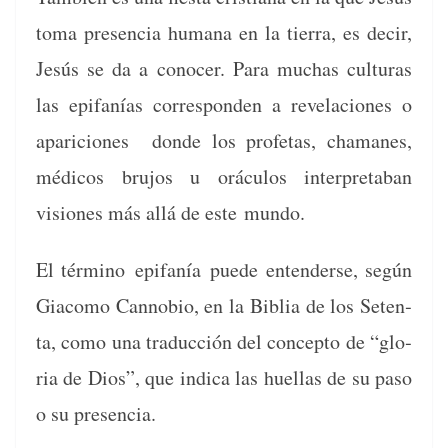
toma pres­en­cia humana en la tier­ra, es decir,
Jesús se da a cono­cer. Para muchas cul­turas
las epi­fanías cor­re­spon­den a rev­ela­ciones o
apari­ciones donde los pro­fe­tas, chamanes,
médi­cos bru­jos u orácu­los inter­preta­ban
visiones más allá de este mundo.
El tér­mi­no epi­fanía puede enten­der­se, según
Gia­co­mo Can­no­bio, en la Bib­lia de los Seten­
ta, como una tra­duc­ción del con­cep­to de “glo­
ria de Dios”, que indi­ca las huel­las de su paso
o su presencia.