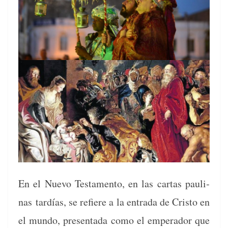
En el Nue­vo Tes­ta­men­to, en las car­tas pauli­
nas tardías, se refiere a la entra­da de Cristo en
el mun­do, pre­sen­ta­da como el emper­ador que