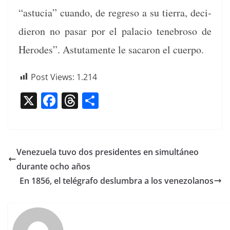
“astu­cia” cuan­do, de regre­so a su tier­ra, deci­
dieron no pasar por el pala­cio tene­broso de
Herodes”. Astu­ta­mente le sac­aron el cuerpo.
Post Views:
1.214
X
F
T
C
a
h
o
c
re
m
e
a
p
Venezuela tuvo dos presidentes en simultáneo
b
d
ar
durante ocho años
o
s
tir
En 1856, el telégrafo deslumbra a los venezolanos
o
k