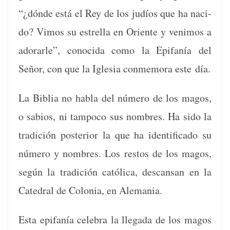
“¿dónde está el Rey de los judíos que ha naci­
do? Vimos su estrel­la en Ori­ente y ven­i­mos a
ado­rar­le”, cono­ci­da como la Epi­fanía del
Señor, con que la Igle­sia con­mem­o­ra este día.
La Bib­lia no habla del número de los magos,
o sabios, ni tam­poco sus nom­bres. Ha sido la
tradi­ción pos­te­ri­or la que ha iden­ti­fi­ca­do su
número y nom­bres. Los restos de los magos,
según la tradi­ción católi­ca, des­cansan en la
Cat­e­dral de Colo­nia, en Alemania.
Esta epi­fanía cel­e­bra la lle­ga­da de los magos