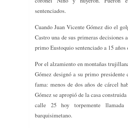
coro­nel Niño y huyeron. Fueron enju
sentenciados.
Cuan­do Juan Vicente Gómez dio el golp
Cas­tro una de sus primeras deci­siones a
pri­mo Eusto­quio sen­ten­ci­a­do a 15 año
Por el alza­mien­to en mon­tañas tru­jil­l
Gómez designó a su pri­mo pres­i­dente 
fama: menos de dos años de cár­cel habí
Gómez se apropió de la casa con­stru­i­da p
calle 25 hoy tor­pe­mente lla­ma­da 
barquisimetano.