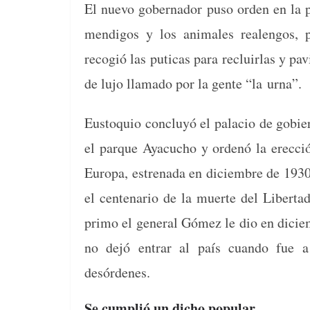
El nue­vo gob­er­nador puso orden en la pu
mendi­gos y los ani­males realen­gos, pu
recogió las puti­cas para recluir­las y pav
de lujo lla­ma­do por la gente “la urna”.
Eusto­quio con­cluyó el pala­cio de gob­ier­
el par­que Ayacu­cho y ordenó la erec­ci
Europa, estre­na­da en diciem­bre de 1930 e
el cen­te­nario de la muerte del Lib­er­
pri­mo el gen­er­al Gómez le dio en dicie
no dejó entrar al país cuan­do fue a 
desórdenes.
Se cumplió un dicho popular