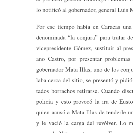
lo noti­ficó al gob­er­nador, gen­er­al Luis 
Por ese tiem­po había en Cara­cas una c
denom­i­na­da “la con­ju­ra” para tratar d
vicepres­i­dente Gómez, susti­tuir al pres
ano Cas­tro, por pre­sen­tar prob­le­ma
gob­er­nador Mata Illas, uno de los con­ju
la­ba cer­ca del sitio, se pre­sen­tó y pidi
ta­dos bor­ra­chos reti­rarse. Cuan­do dis­
policía y esto provocó la ira de Eust
quien acusó a Mata Illas de ten­der­le 
y le vació la car­ga del revólver. Lo m