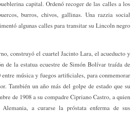
eb­le­ri­na cap­i­tal. Ordenó recoger de las calles a los
er­cos, bur­ros, chivos, gal­li­nas. Una razz­ia social
i­men­tó algu­nas calles para tran­si­tar su Lin­coln negro
no, con­struyó el cuar­tel Jac­in­to Lara, el acue­duc­to y
ón de la estat­ua ecuestre de Simón Bolí­var traí­da de
ntre músi­ca y fue­gos arti­fi­ciales, para con­mem­o­rar
ta­dor. Tam­bién un año más del golpe de esta­do que su
m­bre de 1908 a su com­padre Cipri­ano Cas­tro, a quien
Ale­ma­nia, a curarse la prós­ta­ta enfer­ma de sus