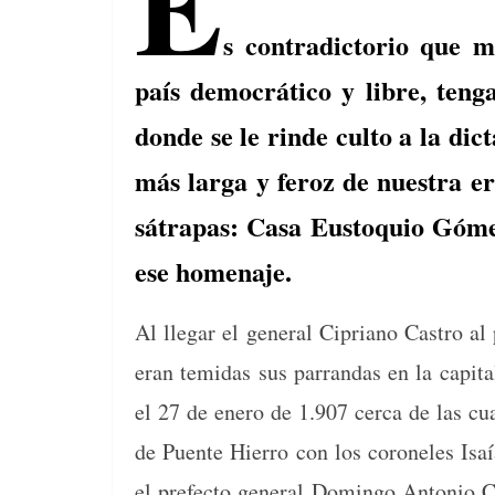
E
s contradictorio que 
país democrático y libre, teng
donde se le rinde culto a la di
más larga y feroz de nuestra e
sátrapas: Casa Eustoquio Góme
ese homenaje.
Al lle­gar el gen­er­al Cipri­ano Cas­tro 
eran temi­das sus par­ran­das en la cap­i
el 27 de enero de 1.907 cer­ca de las cu
de Puente Hier­ro con los coro­ne­les Isa
el pre­fec­to gen­er­al Domin­go Anto­nio 