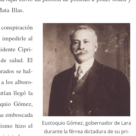
Mata Illas.
on­spir­ación
e impedirle al
­i­dente Cipri­
s de salud. El
­ra­dos se hal­
ó a los alboro­
cutían llegó la
o­quio Gómez,
una embosca­da
Eusto­quio Gómez, gob­er­nador de Lara
is­mo hizo el
durante la fér­rea dic­tadu­ra de su pri­