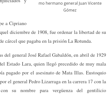
i­ci­a­dos y
mo her­mano gen­er­al Juan Vicente
Gómez
e a Cipri­ano
quel diciem­bre de 1908, fue ordenar la lib­er­tad de su
s de cár­cel que paga­ba en la prisión La Rotunda.
anas del gen­er­al José Rafael Gabaldón, en abril de 1929
del Esta­do Lara, quien llegó pre­ce­di­do de muy mala
a paga­do por el asesina­to de Mata Illas. Eusto­quio
or el gen­er­al Pedro Lizarra­ga en la car­rera 17 con la
con su nom­bre para vergüen­za del gen­ti­li­cio