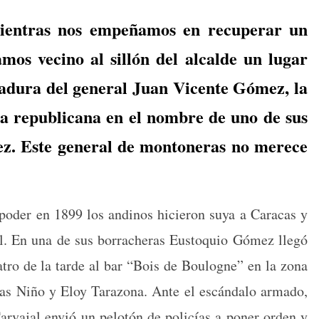
mientras nos empeñamos en recuperar un
amos vecino al sillón del alcalde un lugar
ctadura del general Juan Vicente Gómez, la
ra republicana en el nombre de uno de sus
z. Este general de montoneras no merece
al poder en 1899 los andi­nos hicieron suya a Cara­cas y
­tal. En una de sus bor­racheras Eusto­quio Gómez llegó
a­tro de la tarde al bar “Bois de Boulogne” en la zona
ías Niño y Eloy Tara­zona. Ante el escán­da­lo arma­do,
Car­va­jal envió un pelotón de policías a pon­er orden y