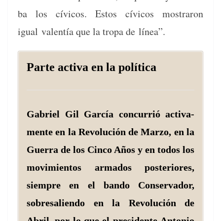
ba los cívi­cos. Estos cívi­cos mostraron
igual
valen­tía que la tropa de línea”.
Parte activa en la política
Gabriel Gil Gar­cía con­cur­rió acti­va­
mente en la Rev­olu­ción de Mar­zo, en la
Guer­ra de los Cin­co Años y en todos los
movimien­tos arma­dos pos­te­ri­ores,
siem­pre en el ban­do Con­ser­vador,
sobre­salien­do en la Rev­olu­ción de
Abril, por lo que el pres­i­dente Anto­nio