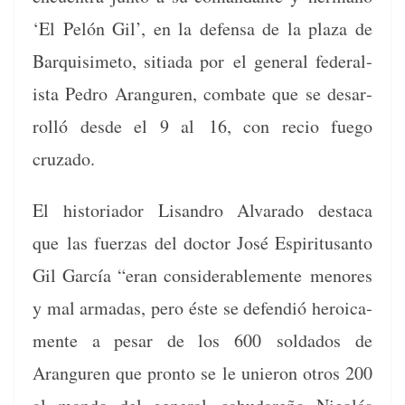
‘El Pelón Gil’, en la defen­sa de la plaza de
Bar­quisime­to, siti­a­da por
el gen­er­al fed­er­al­
ista Pedro Aranguren, com­bate que se desar­
rol­ló des­de el 9 al
16, con recio fuego
cruzado.
El his­to­ri­ador Lisan­dro Alvara­do desta­ca
que
las fuerzas del doc­tor José Espir­i­tu­san­to
Gil Gar­cía “eran con­sid­er­able­mente
menores
y mal armadas, pero éste se defendió hero­ica­
mente a pesar de los 600
sol­da­dos de
Aranguren que pron­to se le unieron otros 200