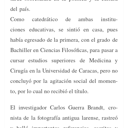
del país.
Como cat­e­dráti­co de ambas insti­tu­
ciones
educa­ti­vas, se sin­tió en casa, pues
había egre­sa­do de la primera, con el gra­do
de
Bachiller en Cien­cias Filosó­fi­cas, para pasar a
cur­sar estu­dios supe­ri­ores
de Med­i­c­i­na y
Cirugía en la Uni­ver­si­dad de Cara­cas, pero no
con­cluyó por la
agitación social del momen­
to, por lo cual no recibió el título.
El inves­ti­gador Car­los Guer­ra Brandt,
cro­
nista de la fotografía antigua larense, ras­treó
y hal­ló impor­tantes
ref­er­en­cias, escritas y