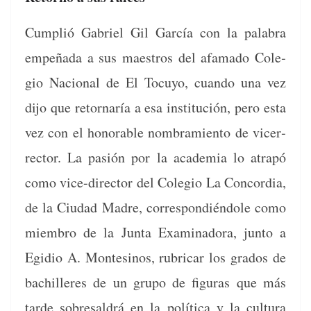
Cumplió Gabriel Gil Gar­cía con la pal­abra
empeña­da a sus mae­stros del afama­do Cole­
gio Nacional de El Tocuyo, cuan­do una vez
dijo que retornaría a esa insti­tu­ción, pero esta
vez con el hon­or­able nom­bramien­to de vicer­
rec­tor. La pasión por la acad­e­mia lo atrapó
como vice-direc­tor del Cole­gio La Con­cor­dia,
de la Ciu­dad Madre, cor­re­spondién­dole como
miem­bro de la Jun­ta Exam­i­nado­ra, jun­to a
Egidio A. Mon­tesinos, rubricar los gra­dos de
bachilleres de un grupo de fig­uras que más
tarde sobre­sal­drá en la políti­ca y la cul­tura