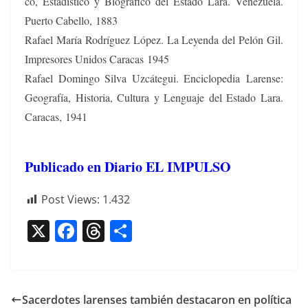
co, Estadís­ti­co y Biográ­fi­co del Esta­do Lara. Venezuela.
Puer­to Cabel­lo,
1883
Rafael María Rodríguez López. La Leyen­da del Pelón Gil.
Impre­sores Unidos Cara­cas 1945
Rafael Domin­go Sil­va Uzcátegui. Enci­clo­pe­dia
Larense:
Geografía, His­to­ria, Cul­tura y Lengua­je del Esta­do Lara.
Cara­cas, 1941
Publicado en Diario EL IMPULSO
Post Views:
1.432
X
F
T
C
a
h
o
c
re
m
e
a
p
Sacerdotes larenses también destacaron en política