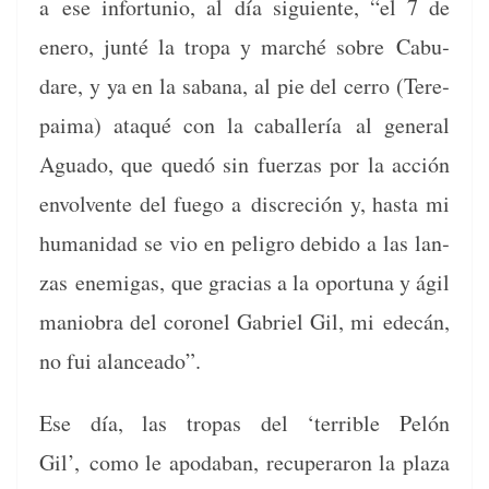
a
ese infor­tu­nio, al día sigu­iente, “el 7 de
enero, jun­té la tropa y marché sobre
Cabu­
dare, y ya en la sabana, al pie del cer­ro (Tere­
paima) ataqué con la caballería
al gen­er­al
Agua­do, que quedó sin fuerzas por la acción
envol­vente del fuego a
dis­cre­ción y, has­ta mi
humanidad se vio en peli­gro debido a las lan­
zas
ene­mi­gas, que gra­cias a la opor­tu­na y ágil
man­io­bra del coro­nel Gabriel Gil, mi
edecán,
no fui alanceado”.
Ese día, las tropas del ‘ter­ri­ble Pelón
Gil’,
como le apod­a­ban, recu­per­aron la plaza