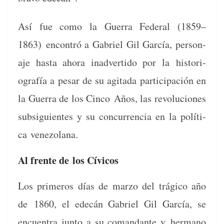
Así fue como la Guer­ra Fed­er­al (1859–
1863)
encon­tró a Gabriel Gil Gar­cía, per­son­
aje has­ta aho­ra inad­ver­tido por la
his­to­ri­
ografía a pesar de su agi­ta­da par­tic­i­pación en
la Guer­ra de los Cin­co
Años, las rev­olu­ciones
sub­sigu­ientes y su con­cur­ren­cia en la políti­
ca
vene­zolana.
Al frente de los Cívicos
Los primeros días de mar­zo del trági­co año
de
1860, el edecán Gabriel Gil Gar­cía, se
encuen­tra jun­to a su coman­dante y
her­mano