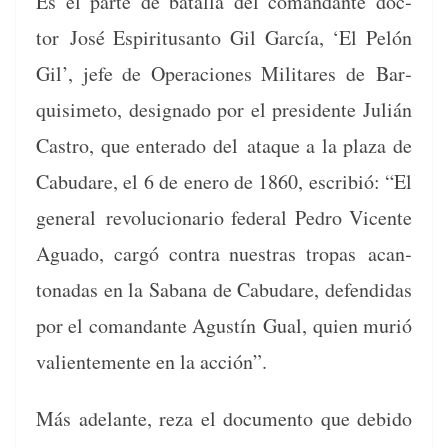
Es el parte de batal­la del coman­dante doc­
tor
José Espir­i­tu­san­to Gil Gar­cía, ‘El Pelón
Gil’, jefe de Opera­ciones Mil­itares de
Bar­
quisime­to, des­ig­na­do por el pres­i­dente Julián
Cas­tro, que enter­a­do del
ataque a la plaza de
Cabu­dare, el 6 de enero de 1860, escribió: “El
gen­er­al
rev­olu­cionario fed­er­al Pedro Vicente
Agua­do, cargó con­tra nues­tras tropas
acan­
ton­adas en la Sabana de Cabu­dare, defen­di­das
por el coman­dante Agustín
Gual, quien murió
valien­te­mente en la acción”.
Más ade­lante, reza el doc­u­men­to que debido