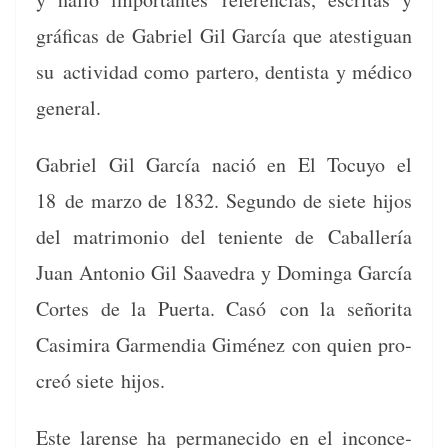
grá­fi­cas de Gabriel Gil Gar­cía que ates­tiguan
su
activi­dad como partero, den­tista y médi­co
general.
Gabriel Gil Gar­cía nació en El Tocuyo el
18
de mar­zo de 1832. Segun­do de siete hijos
del mat­ri­mo­nio del teniente de
Caballería
Juan Anto­nio Gil Saave­dra y Domin­ga Gar­cía
Cortes de la Puer­ta. Casó
con la señori­ta
Casimi­ra Gar­men­dia Giménez con quien pro­
creó siete hijos.
Este larense ha per­maneci­do en el incon­ce­