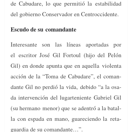
de Cabu­dare, lo que per­mi­tió la
esta­bil­i­dad
del gob­ier­no Con­ser­vador en Centroccidente.
Escudo de su comandante
Intere­sante son las líneas apor­tadas por
el
escritor José Gil For­toul (hijo del Pelón
Gil) en donde apun­ta que en aque­l­la
vio­len­ta
acción de la “Toma de Cabu­dare”, el coman­
dante Gil no perdió la vida,
debido “a la osa­
da inter­ven­ción del lugarte­niente Gabriel Gil
(su her­mano
menor) que se aden­tró a la batal­
la con espa­da en mano, guare­cien­do la
reta­
guardia de su comandante…”.