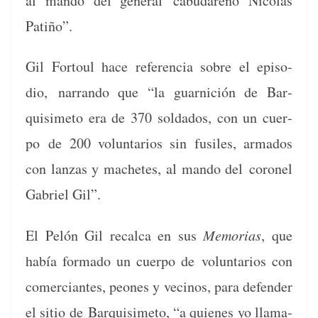
al man­do del gen­er­al
cabu­dareño Nicolás
Patiño”.
Gil For­toul hace ref­er­en­cia sobre el episo­
dio,
nar­ran­do que “la guar­ni­ción de Bar­
quisime­to era de 370 sol­da­dos, con un cuer­
po
de 200 vol­un­tar­ios sin fusiles, arma­dos
con lan­zas y machetes, al man­do del
coro­nel
Gabriel Gil”.
El Pelón Gil recal­ca en sus
Memo­rias
, que
había for­ma­do un cuer­po de
vol­un­tar­ios con
com­er­ciantes, peones y veci­nos, para defend­er
el sitio de
Bar­quisime­to, “a quienes yo llam­a­