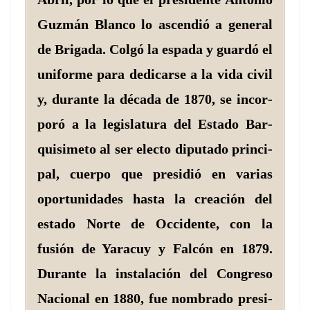
Guzmán Blan­co lo ascendió a gen­er­al
de Briga­da. Col­gó la espa­da y guardó el
uni­forme para dedi­carse a la vida civ­il
y, durante la déca­da de 1870, se incor­
poró a la leg­is­latu­ra del Esta­do Bar­
quisime­to al ser elec­to diputa­do prin­ci­
pal, cuer­po que pre­sidió en varias
opor­tu­nidades has­ta la creación del
esta­do Norte de Occi­dente, con la
fusión de Yaracuy y Fal­cón en 1879.
Durante la insta­lación del Con­gre­so
Nacional en 1880, fue nom­bra­do pres­i­