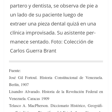
partero y den­tista, se obser­va de pie a
un lado de su paciente luego de
extraer una pieza den­tal quizá en una
clíni­ca impro­visa­da. Su asis­tente per­
manece sen­ta­do. Foto: Colec­ción de
Car­los Guer­ra Brant
Fuente:
José Gil For­toul. His­to­ria
Con­sti­tu­cional de Venezuela.
Berlín, 1907
Lisan­dro Alvara­do. His­to­ria de la Rev­olu­ción
Fed­er­al en
Venezuela. Cara­cas 1909
Telas­co A. MacPher­son. Dic­cionario Históri­co,
Geográ­fi­