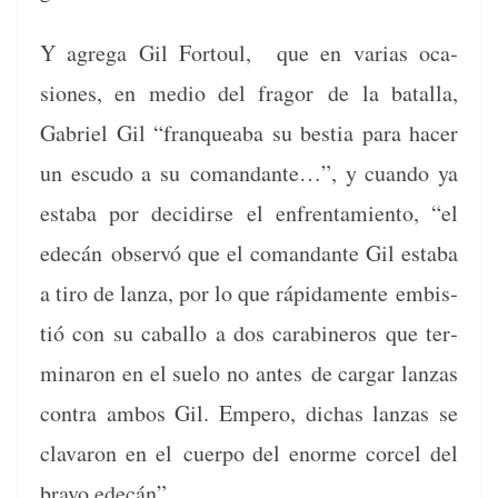
Y agre­ga Gil For­toul, que en varias oca­
siones, en medio del fragor
de la batal­la,
Gabriel Gil “fran­que­a­ba su bes­tia para hac­er
un escu­do a su
coman­dante…”, y cuan­do ya
esta­ba por decidirse el enfrentamien­to, “el
edecán
observó que el coman­dante Gil esta­ba
a tiro de lan­za, por lo que ráp­i­da­mente
embis­
tió con su cabal­lo a dos cara­bineros que ter­
mi­naron en el sue­lo no antes
de car­gar lan­zas
con­tra ambos Gil. Empero, dichas lan­zas se
clavaron en el
cuer­po del enorme cor­cel del
bra­vo edecán”.