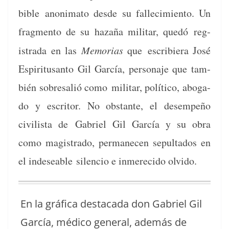
bible
anon­i­ma­to des­de su fal­l­ec­imien­to. Un
frag­men­to de su haz­a­ña mil­i­tar, quedó
reg­
istra­da en las
Memo­rias
que
escri­biera José
Espir­i­tu­san­to Gil Gar­cía, per­son­aje que tam­
bién sobre­sal­ió como
mil­i­tar, políti­co, abo­ga­
do y escritor. No obstante, el desem­peño
civilista de
Gabriel Gil Gar­cía y su obra
como mag­istra­do, per­manecen sepul­ta­dos en
el inde­seable
silen­cio e inmere­ci­do olvido.
En la grá­fi­ca desta­ca­da don Gabriel Gil
Gar­cía, médi­co gen­er­al, además de