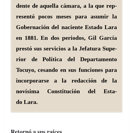
dente de aque­l­la cámara, a la que rep­
re­sen­tó pocos meses para asumir la
Gob­er­nación del naciente Esta­do Lara
en 1881. En dos peri­o­dos, Gil Gar­cía
prestó sus ser­vi­cios a la Jefatu­ra Supe­
ri­or de Políti­ca del Depar­ta­men­to
Tocuyo, cesan­do en sus fun­ciones para
incor­po­rarse a la redac­ción de la
novísi­ma Con­sti­tu­ción del Esta­
do Lara.
Retornó a sus raíces