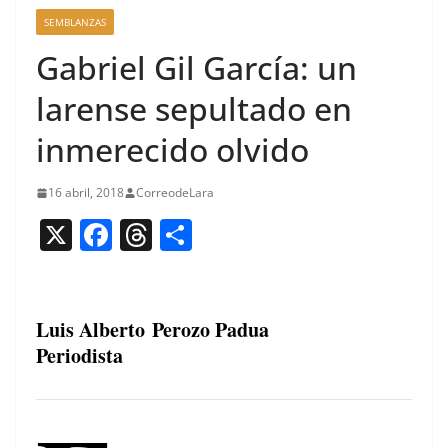
SEMBLANZAS
Gabriel Gil García: un
larense sepultado en
inmerecido olvido
16 abril, 2018
CorreodeLara
X
F
T
C
a
h
o
c
re
m
e
a
p
Luis Alberto Perozo Padua
Periodista
b
d
ar
o
s
tir
o