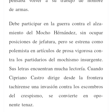
pens­a­ba volver a su tra­ba­jo de hom­bre
de armas.
Debe par­tic­i­par en la guer­ra con­tra el alza­
mien­to del Mocho Hérnán­dez, sin ocu­par
posi­ciones de jefatu­ra, pero se estre­na como
polemista en artícu­los de prosa vig­orosa con­
tra los par­tidar­ios del mochis­mo insur­gente.
Sus letras encuen­tran mucha lec­toría. Cuan­do
Cipri­ano Cas­tro dirige des­de la fron­tera
tachirense una invasión con­tra los escom­bros
del crespis­mo, se con­vierte en opo­
nente tenaz.