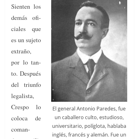
Sien­ten los
demás ofi­
ciales que
es un suje­to
extraño,
por lo tan­
to. Después
del tri­un­fo
legal­ista,
Cre­spo lo
El gen­er­al Anto­nio Pare­des, fue
un caballero cul­to, estu­dioso,
colo­ca de
uni­ver­si­tario, polí­glota, habla­ba
coman­
inglés, francés y alemán. Fue un