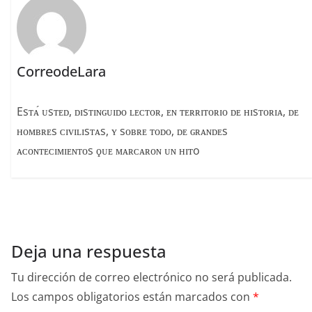
k
CorreodeLara
Esᴛᴀ́ ᴜsᴛᴇᴅ, ᴅɪsᴛɪɴɢᴜɪᴅᴏ ʟᴇᴄᴛᴏʀ, ᴇɴ ᴛᴇʀʀɪᴛᴏʀɪᴏ ᴅᴇ ʜɪsᴛᴏʀɪᴀ, ᴅᴇ
ʜᴏᴍʙʀᴇs ᴄɪᴠɪʟɪsᴛᴀs, ʏ sᴏʙʀᴇ ᴛᴏᴅᴏ, ᴅᴇ ɢʀᴀɴᴅᴇs
ᴀᴄᴏɴᴛᴇᴄɪᴍɪᴇɴᴛᴏs ϙᴜᴇ ᴍᴀʀᴄᴀʀᴏɴ ᴜɴ ʜɪᴛo
Deja una respuesta
Tu dirección de correo electrónico no será publicada.
Los campos obligatorios están marcados con
*