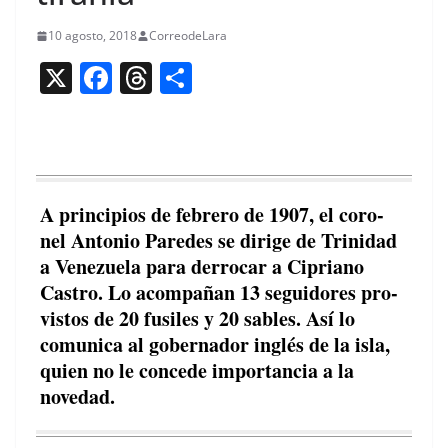
10 agosto, 2018
CorreodeLara
X
F
T
C
a
h
o
c
re
m
e
a
p
b
d
ar
A prin­ci­p­ios de febrero de 1907, el coro­
o
s
tir
nel Anto­nio Pare­des se dirige de Trinidad
o
a Venezuela para der­ro­car a Cipri­ano
Cas­tro. Lo acom­pañan 13 seguidores pro­
k
vis­tos de 20 fusiles y 20 sables. Así lo
comu­ni­ca al gob­er­nador inglés de la isla,
quien no le con­cede impor­tan­cia a la
novedad.