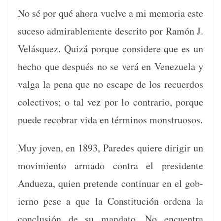
No sé por qué aho­ra vuelve a mi memo­ria este
suce­so admirable­mente descrito por Ramón J.
Velásquez. Quizá porque con­sidere que es un
hecho que después no se verá en Venezuela y
val­ga la pena que no escape de los recuer­dos
colec­tivos; o tal vez por lo con­trario, porque
puede reco­brar vida en tér­mi­nos monstruosos.
Muy joven, en 1893, Pare­des quiere diri­gir un
movimien­to arma­do con­tra el pres­i­dente
Andueza, quien pre­tende con­tin­uar en el gob­
ier­no pese a que la Con­sti­tu­ción orde­na la
con­clusión de su manda­to. No encuen­tra