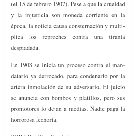
(el 15 de febrero 1907). Pese a que la cru­el­dad
y la injus­ti­cia son mon­e­da cor­ri­ente en la
época, la noti­cia causa con­ster­nación y mul­ti­
pli­ca los reproches con­tra una tiranía
despiadada.
En 1908 se ini­cia un pro­ce­so con­tra el man­
datario ya der­ro­ca­do, para con­denarlo por la
artera inmo­lación de su adver­sario. El juicio
se anun­cia con bom­bos y platil­los, pero sus
pro­mo­tores lo dejan a medias. Nadie paga la
hor­ro­rosa fechoría.