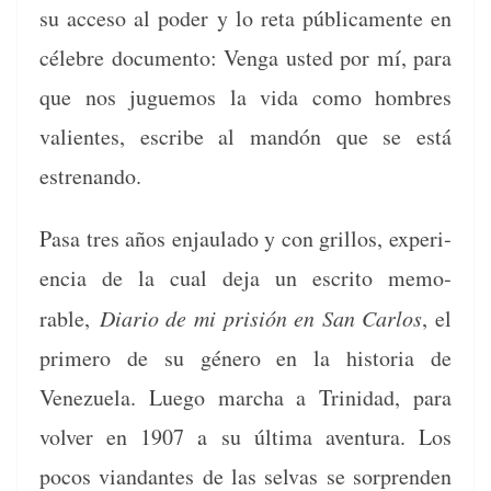
su acce­so al poder y lo reta públi­ca­mente en
céle­bre doc­u­men­to: Ven­ga ust­ed por mí, para
que nos jugue­mos la vida como hom­bres
valientes, escribe al mandón que se está
estrenando.
Pasa tres años enjaula­do y con gril­los, expe­ri­
en­cia de la cual deja un escrito mem­o­
rable,
Diario de mi prisión en San Car­los
, el
primero de su género en la his­to­ria de
Venezuela. Luego mar­cha a Trinidad, para
volver en 1907 a su últi­ma aven­tu­ra. Los
pocos vian­dantes de las sel­vas se sor­pren­den