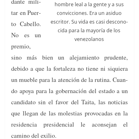
dante mil­i­
hom­bre leal a la gente y a sus
tar en Puer­
con­vic­ciones. Era un asid­uo
escritor. Su vida es casi descono­
to Cabel­lo.
ci­da para la may­oría de los
No es un
venezolanos
pre­mio,
sino más bien un ale­jamien­to pru­dente,
debido a que la for­t­aleza no tiene ni siquiera
un mue­ble para la aten­ción de la ruti­na. Cuan­
do apoya para la gob­er­nación del esta­do a un
can­dida­to sin el favor del Tai­ta, las noti­cias
que lle­gan de las moles­tias provo­cadas en la
res­i­den­cia pres­i­den­cial le acon­se­jan el
camino del exilio.