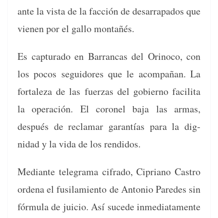
ante la vista de la fac­ción de desar­ra­pa­dos que
vienen por el gal­lo montañés.
Es cap­tura­do en Bar­ran­cas del Orinoco, con
los pocos seguidores que le acom­pañan. La
for­t­aleza de las fuerzas del gob­ier­no facili­ta
la operación. El coro­nel baja las armas,
después de recla­mar garan­tías para la dig­
nidad y la vida de los rendidos.
Medi­ante telegra­ma cifra­do, Cipri­ano Cas­tro
orde­na el fusil­amien­to de Anto­nio Pare­des sin
fór­mu­la de juicio. Así sucede inmedi­ata­mente