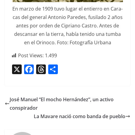
En mar­zo de 1909 tuvo lugar el entier­ro en Cara­
cas del gen­er­al Anto­nio Pare­des, fusila­do 2 años
antes por orden de Cipri­ano Cas­tro. Antes de
des­cansar en la tier­ra, había tenido una tum­ba
en el Orinoco. Foto: Fotografía Urbana
Post Views:
1.499
X
F
T
C
a
h
o
c
re
m
e
a
p
José Manuel “El mocho Hernández”, un activo
b
d
ar
conspirador
o
s
tir
La Mavare nació como banda de pueblo
o