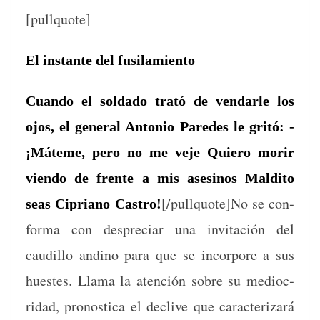
[pul­lquote]
El instante del fusilamiento
Cuan­do el sol­da­do trató de ven­dar­le los
ojos, el gen­er­al Anto­nio Pare­des le gritó:
-
¡Máteme, pero no me veje Quiero morir
vien­do de frente a mis asesinos Maldito
[/pullquote]
No se con­
seas Cipri­ano Cas­tro!
for­ma con des­pre­ciar una invitación del
caudil­lo andi­no para que se incor­pore a sus
huestes. Lla­ma la aten­ción sobre su medioc­
ridad, pronos­ti­ca el declive que car­ac­teri­zará