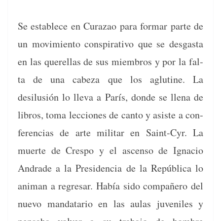
Se establece en Curazao para for­mar parte de
un movimien­to con­spir­a­ti­vo que se des­gas­ta
en las querel­las de sus miem­bros y por la fal­
ta de una cabeza que los aglu­tine. La
desilusión lo lle­va a París, donde se llena de
libros, toma lec­ciones de can­to y asiste a con­
fer­en­cias de arte mil­i­tar en Saint-Cyr. La
muerte de Cre­spo y el ascen­so de Igna­cio
Andrade a la Pres­i­den­cia de la Repúbli­ca lo
ani­man a regre­sar. Había sido com­pañero del
nue­vo man­datario en las aulas juve­niles y