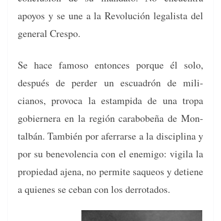
apoyos y se une a la Rev­olu­ción legal­ista del
gen­er­al Crespo.
Se hace famoso entonces porque él solo,
después de perder un escuadrón de mili­
cianos, provo­ca la estamp­i­da de una tropa
gob­iern­era en la región carabobeña de Mon­
tal­bán. Tam­bién por afer­rarse a la dis­ci­plina y
por su benev­o­len­cia con el ene­mi­go: vig­i­la la
propiedad aje­na, no per­mite saque­os y detiene
a quienes se ceban con los derrotados.