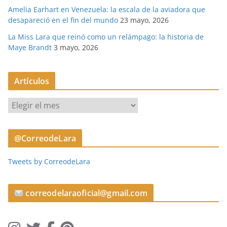
Amelia Earhart en Venezuela: la escala de la aviadora que
desapareció en el fin del mundo
23 mayo, 2026
La Miss Lara que reinó como un relámpago: la historia de
Maye Brandt
3 mayo, 2026
Artículos
A
r
t
@CorreodeLara
í
c
Tweets by CorreodeLara
u
l
o
correodelaraoficial@gmail.com
s