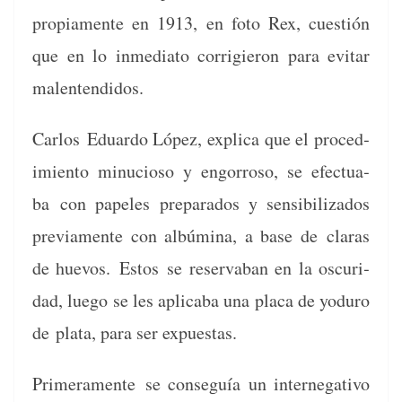
propi­a­mente en 1913, en foto Rex, cuestión
que en lo inmedi­a­to cor­rigieron para evi­tar
malentendidos.
Car­los
Eduar­do López, expli­ca que el pro­ced­
imien­to min­u­cioso y engor­roso, se efec­tu­a­
ba
con pape­les prepara­dos y sen­si­bi­liza­dos
pre­vi­a­mente con albúmi­na, a base de
claras
de huevos.
Estos
se reserv­a­ban en la oscuri­
dad, luego se les aplic­a­ba una pla­ca de yoduro
de
pla­ta, para ser expuestas.
Primera­mente
se con­seguía un interneg­a­ti­vo