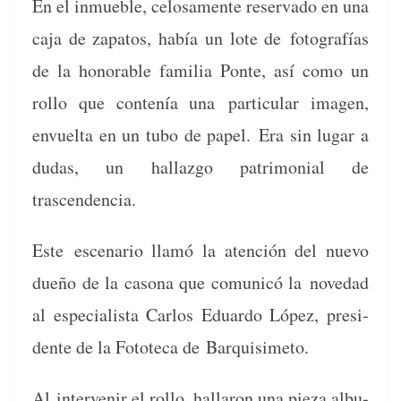
En el inmue­ble, celosa­mente reser­va­do en una
caja de zap­atos, había un lote de
fotografías
de la hon­or­able famil­ia Ponte, así como un
rol­lo que con­tenía una
par­tic­u­lar ima­gen,
envuelta en un tubo de papel.
Era sin lugar a
dudas, un hal­laz­go pat­ri­mo­ni­al de
trascendencia.
Este
esce­nario llamó la aten­ción del nue­vo
dueño de la casona que comu­nicó la
novedad
al espe­cial­ista Car­los Eduar­do López, pres­i­
dente de la Fotote­ca de
Bar­quisime­to.
Al
inter­venir el rol­lo, hal­laron una pieza albu­