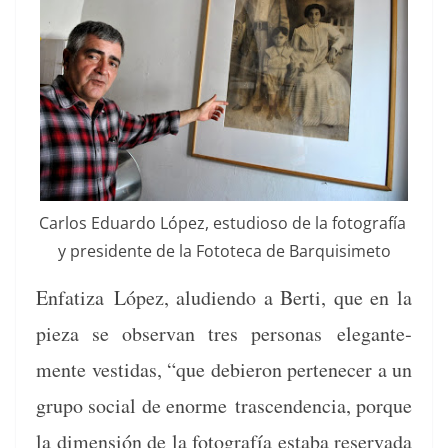
Car­los Eduar­do López, estu­dioso de la fotografía
y pres­i­dente de la Fotote­ca de Barquisimeto
Enfa­ti­za
López, alu­di­en­do a Berti, que en la
pieza se obser­van tres per­sonas
ele­gan­te­
mente vesti­das, “que debieron pertenecer a un
grupo social de enorme
trascen­den­cia, porque
la dimen­sión de la fotografía esta­ba reser­va­da