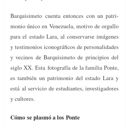
Bar­quisime­to
cuen­ta entonces con un pat­ri­
mo­nio úni­co en Venezuela, moti­vo de orgul­lo
para el
esta­do Lara, al con­ser­varse imá­genes
y tes­ti­mo­nios icono­grá­fi­cos de per­son­al­i­dades
y veci­nos de Bar­quisime­to de prin­ci­p­ios del
siglo XX.
Esta
fotografía de la famil­ia Ponte,
es tam­bién un pat­ri­mo­nio del esta­do Lara y
está
al ser­vi­cio de estu­di­antes, inves­ti­gadores
y cultores.
Cómo
se plasmó a los Ponte