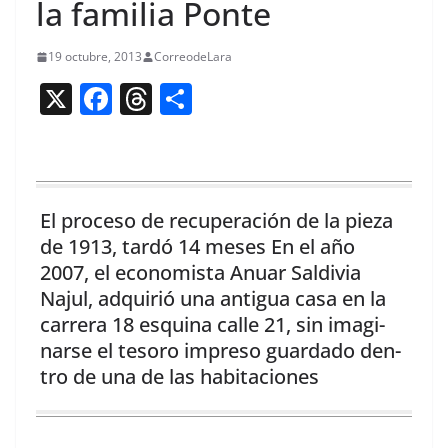
la familia Ponte
19 octubre, 2013
CorreodeLara
X
F
T
C
a
h
o
c
re
m
e
a
p
b
d
ar
El pro­ce­so de recu­peración de la pieza
de 1913, tardó 14 meses En el año
o
s
tir
2007, el econ­o­mista Anuar Sal­divia
o
Najul, adquir­ió una antigua casa en la
k
car­rera 18 esquina calle 21, sin imag­i­
narse el tesoro impre­so guarda­do den­
tro de una de las habitaciones