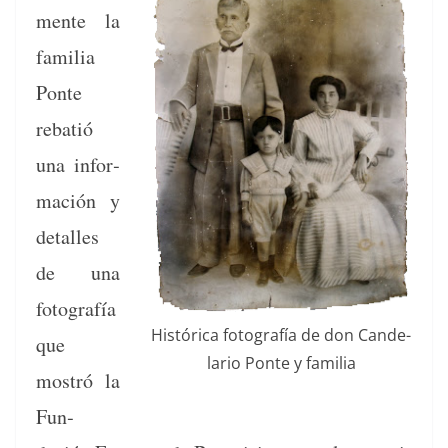
mente la
famil­ia
Ponte
rebatió
una infor­
ma­ción y
detalles
de una
fotografía
Históri­ca fotografía de don Can­de­
que
lario Ponte y familia
mostró la
Fun­