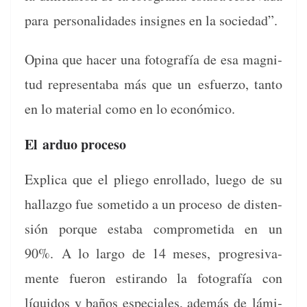
para
per­son­al­i­dades insignes en la sociedad”.
Opina que hac­er una fotografía de esa mag­ni­
tud rep­re­senta­ba más que un
esfuer­zo, tan­to
en lo mate­r­i­al como en lo económico.
El
arduo proceso
Expli­ca que el pliego enrol­la­do, luego de su
hal­laz­go fue someti­do a un pro­ce­so
de dis­ten­
sión porque esta­ba com­pro­meti­da en un
90%.
A lo largo de 14 meses,
pro­gre­si­va­
mente fueron esti­ran­do la fotografía con
líqui­dos y baños espe­ciales, además de
lámi­