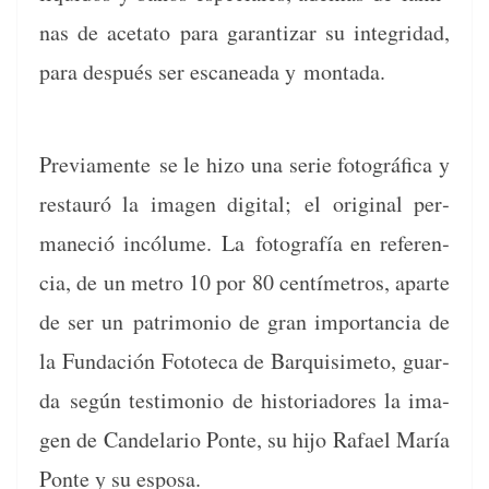
nas de aceta­to para garan­ti­zar su inte­gri­dad,
para después ser escanea­da y
mon­ta­da.
Pre­vi­a­mente
se le hizo una serie fotográ­fi­ca y
restau­ró la ima­gen dig­i­tal;
el orig­i­nal per­
maneció incólume.
La
fotografía en ref­er­en­
cia, de un metro 10 por 80 cen­tímet­ros, aparte
de ser un
pat­ri­mo­nio de gran impor­tan­cia de
la Fun­dación Fotote­ca de Bar­quisime­to, guar­
da
según tes­ti­mo­nio de his­to­ri­adores la ima­
gen de Can­de­lario Ponte, su hijo Rafael María
Ponte y su esposa.