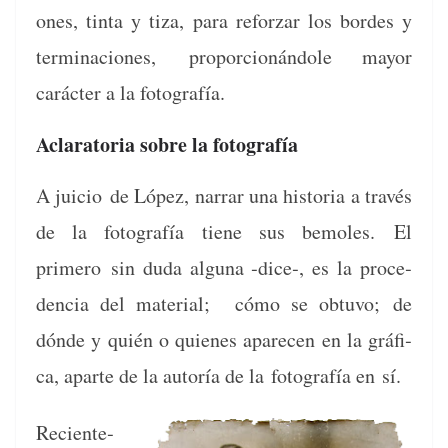
ones, tin­ta y tiza, para reforzar los bor­des y
ter­mi­na­ciones, pro­por­cionán­dole may­or
carác­ter a la fotografía.
Aclaratoria sobre la fotografía
A juicio de López, nar­rar una his­to­ria a través
de la fotografía tiene sus bemoles.
El
primero sin duda algu­na ‑dice‑, es la proce­
den­cia del mate­r­i­al; cómo se obtu­vo; de
dónde y quién o quienes apare­cen en la grá­fi­
ca, aparte de la autoría de la fotografía en sí.
Recien­te­