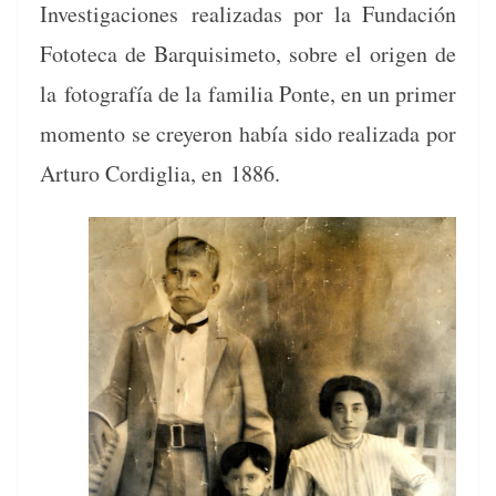
Inves­ti­ga­ciones
real­izadas por la Fun­dación
Fotote­ca de Bar­quisime­to, sobre el ori­gen de
la
fotografía de la famil­ia Ponte, en un primer
momen­to se creyeron había sido real­iza­da por
Arturo Cordiglia, en 1886.