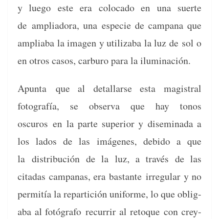
y luego este era colo­ca­do en una suerte
de
ampli­ado­ra, una especie de cam­pana que
ampli­a­ba la ima­gen y uti­liz­a­ba la luz de
sol o
en otros casos, car­buro para la iluminación.
Apun­ta que al detal­larse esta magis­tral
fotografía, se obser­va que hay tonos
oscuros en la parte supe­ri­or y dis­em­i­na­da a
los lados de las imá­genes, debido a que
la dis­tribu­ción de la luz, a través de las
citadas cam­panas, era bas­tante irreg­u­lar y no
per­mitía la repar­ti­ción uni­forme, lo que oblig­
a­ba al fotó­grafo recur­rir al retoque
con crey­