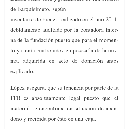
de Bar­quisime­to, según
inven­tario de bienes real­iza­do en el año 2011,
debida­mente audi­ta­do por la con­ta­do­ra inter­
na de la fun­dación puesto que para el momen­
to ya tenía cua­tro años en pos­esión de la mis­
ma, adquiri­da en acto de donación antes
explicado.
López ase­gu­ra, que su tenen­cia por parte de la
FFB es abso­lu­ta­mente legal puesto que el
mate­r­i­al se encon­tra­ba en situación de aban­
dono y recibi­da por éste en una caja.