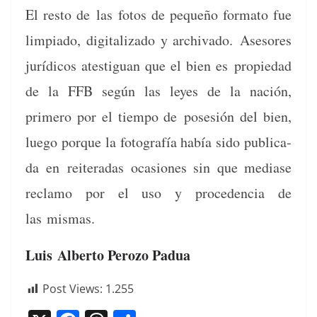
El resto de las fotos de pequeño for­ma­to fue
limpia­do, dig­i­tal­iza­do y archiva­do. Asesores
jurídi­cos ates­tiguan que el bien es propiedad
de la FFB según las leyes de la nación,
primero por el tiem­po de pos­esión del bien,
luego porque la fotografía había sido pub­li­ca­
da en reit­er­adas oca­siones sin que medi­ase
reclamo por el uso y proce­den­cia de
las mismas.
Luis
Alberto Perozo Padua
Post Views:
1.255