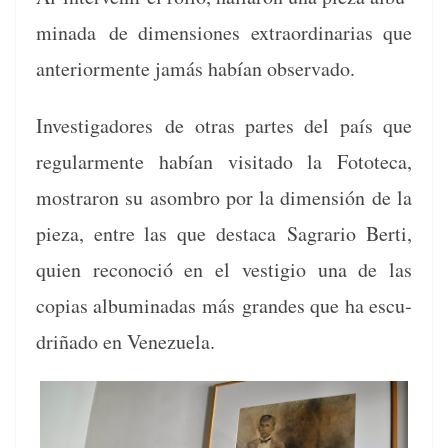
mina­da
de dimen­siones extra­or­di­nar­ias que
ante­ri­or­mente jamás habían observado.
Inves­ti­gadores
de otras partes del país que
reg­u­lar­mente habían vis­i­ta­do la Fotote­ca,
mostraron su asom­bro por la dimen­sión de la
pieza, entre las que desta­ca
Sagrario Berti,
quien recono­ció en el ves­ti­gio una de las
copias albu­minadas más
grandes que ha escu­
d­riña­do en Venezuela.