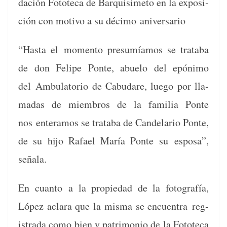
dación Fotote­ca de Bar­quisime­to en la exposi­
ción con moti­vo a su déci­mo aniversario
“Has­ta el momen­to pre­sumíamos se trata­ba
de don Felipe Ponte, abue­lo del epón­i­mo
del Ambu­la­to­rio de Cabu­dare, luego por lla­
madas de miem­bros de la famil­ia Ponte
nos enter­amos se trata­ba de Can­de­lario Ponte,
de su hijo Rafael María Ponte su esposa”,
señala.
En cuan­to a la propiedad de la fotografía,
López aclara que la mis­ma se encuen­tra reg­
istra­da como bien y pat­ri­mo­nio de la Fotote­ca