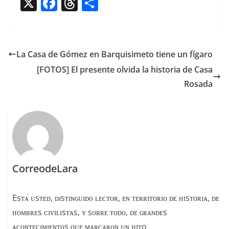
X
F
T
C
a
h
o
c
re
m
e
a
p
La Casa de Gómez en Barquisimeto tiene un fígaro
b
d
ar
[FOTOS] El presente olvida la historia de Casa
o
s
tir
Rosada
o
k
CorreodeLara
Esᴛᴀ́ ᴜsᴛᴇᴅ, ᴅɪsᴛɪɴɢᴜɪᴅᴏ ʟᴇᴄᴛᴏʀ, ᴇɴ ᴛᴇʀʀɪᴛᴏʀɪᴏ ᴅᴇ ʜɪsᴛᴏʀɪᴀ, ᴅᴇ
ʜᴏᴍʙʀᴇs ᴄɪᴠɪʟɪsᴛᴀs, ʏ sᴏʙʀᴇ ᴛᴏᴅᴏ, ᴅᴇ ɢʀᴀɴᴅᴇs
ᴀᴄᴏɴᴛᴇᴄɪᴍɪᴇɴᴛᴏs ϙᴜᴇ ᴍᴀʀᴄᴀʀᴏɴ ᴜɴ ʜɪᴛo