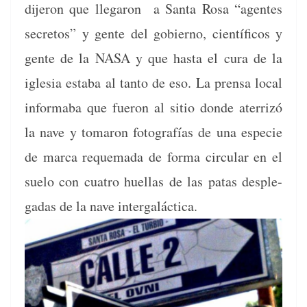
dijeron que lle­garon a San­ta Rosa “agentes
secre­tos” y gente del gob­ier­no, cien­tí­fi­cos y
gente de la NASA y que has­ta el cura de la
igle­sia esta­ba al tan­to de eso. La pren­sa local
informa­ba que fueron al sitio donde ater­rizó
la nave y tomaron fotografías de una especie
de mar­ca reque­ma­da de for­ma cir­cu­lar en el
sue­lo con cua­tro huel­las de las patas desple­
gadas de la nave intergaláctica.