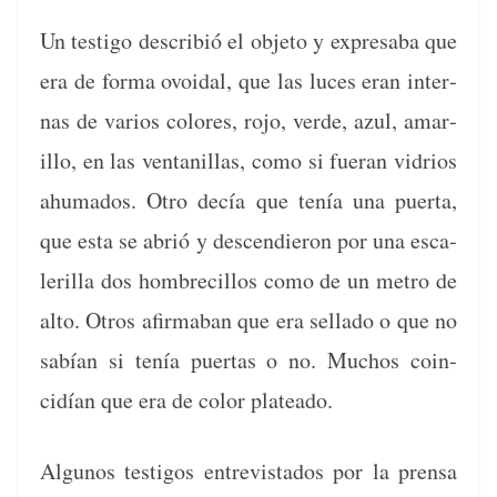
Un tes­ti­go describió el obje­to y expresa­ba que
era de for­ma ovoidal, que las luces eran inter­
nas de var­ios col­ores, rojo, verde, azul, amar­
il­lo, en las ven­tanil­las, como si fuer­an vidrios
ahu­ma­dos. Otro decía que tenía una puer­ta,
que esta se abrió y descendieron por una esca­
ler­il­la dos hom­bre­cil­los como de un metro de
alto. Otros afirma­ban que era sel­l­a­do o que no
sabían si tenía puer­tas o no. Muchos coin­
cidían que era de col­or plateado.
Algunos tes­ti­gos entre­vis­ta­dos por la pren­sa