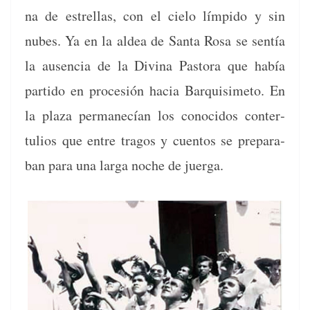
na de estrel­las, con el cielo límpi­do y sin
nubes. Ya en la aldea de San­ta Rosa se sen­tía
la ausen­cia de la Div­ina Pas­to­ra que había
par­tido en pro­ce­sión hacia Bar­quisime­to. En
la plaza per­manecían los cono­ci­dos con­ter­
tulios que entre tra­gos y cuen­tos se prepara­
ban para una larga noche de juerga.