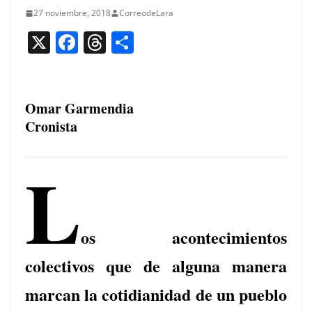
27 noviembre, 2018
CorreodeLara
X
F
T
C
a
h
o
c
re
m
e
a
p
Omar Garmendia
Cronista
b
d
ar
o
s
tir
L
o
k
os acontecimientos
colectivos que de alguna manera
marcan la cotidianidad de un pueblo