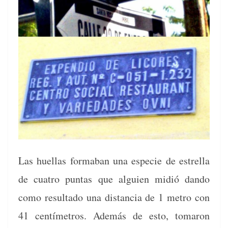
Las huel­las forma­ban una especie de estrel­la
de cua­tro pun­tas que alguien midió dan­do
como resul­ta­do una dis­tan­cia de 1 metro con
41 cen­tímet­ros. Además de esto, tomaron