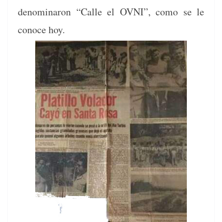
denom­i­naron “Calle el OVNI”, como se le
conoce hoy.