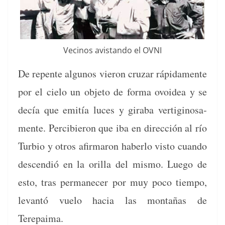
Veci­nos avi­s­tan­do el OVNI
De repente algunos vieron cruzar ráp­i­da­mente
por el cielo un obje­to de for­ma ovoidea y se
decía que emitía luces y gira­ba ver­tig­i­nosa­
mente. Percibieron que iba en direc­ción al río
Tur­bio y otros afir­maron haber­lo vis­to cuan­do
descendió en la oril­la del mis­mo. Luego de
esto, tras per­manecer por muy poco tiem­po,
lev­an­tó vue­lo hacia las mon­tañas de
Terepaima.