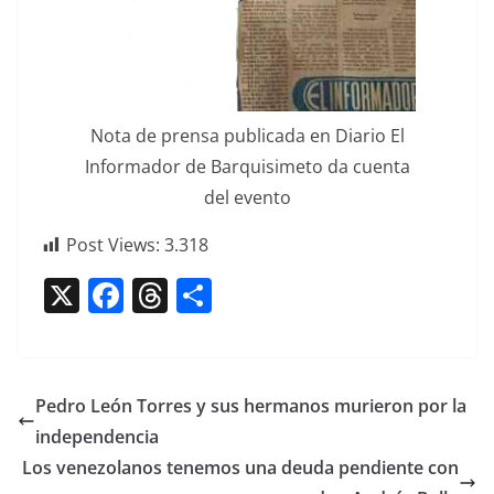
Nota de pren­sa pub­li­ca­da en Diario El
Infor­mador de Bar­quisime­to da cuen­ta
del evento
Post Views:
3.318
X
F
T
C
a
h
o
c
re
m
e
a
p
Pedro León Torres y sus hermanos murieron por la
b
d
ar
independencia
o
s
tir
Los venezolanos tenemos una deuda pendiente con