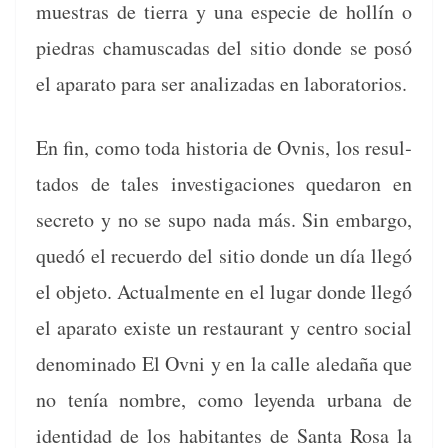
mues­tras de tier­ra y una especie de hol­lín o
piedras chamus­cadas del sitio donde se posó
el apara­to para ser anal­izadas en laboratorios.
En fin, como toda his­to­ria de Ovnis, los resul­
ta­dos de tales inves­ti­ga­ciones quedaron en
secre­to y no se supo nada más. Sin embar­go,
quedó el recuer­do del sitio donde un día llegó
el obje­to. Actual­mente en el lugar donde llegó
el apara­to existe un restau­rant y cen­tro social
denom­i­na­do El Ovni y en la calle aledaña que
no tenía nom­bre, como leyen­da urbana de
iden­ti­dad de los habi­tantes de San­ta Rosa la