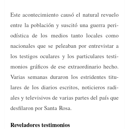
Este acon­tec­imien­to causó el nat­ur­al revue­lo
entre la población y sus­citó una guer­ra peri­
odís­ti­ca de los medios tan­to locales como
nacionales que se pelea­ban por entre­vis­tar a
los tes­ti­gos ocu­lares y los par­tic­u­lares tes­ti­
mo­nios grá­fi­cos de ese extra­or­di­nario hecho.
Varias sem­anas duraron los estri­dentes tit­u­
lares de los diar­ios escritos, noticieros radi­
ales y tele­vi­sivos de varias partes del país que
des­fi­laron por San­ta Rosa.
Reveladores testimonios