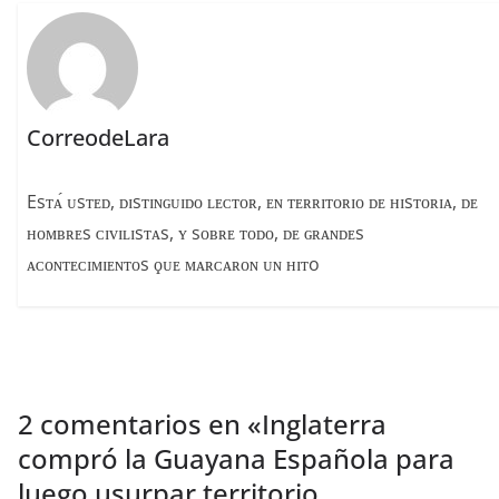
o
k
CorreodeLara
Esᴛᴀ́ ᴜsᴛᴇᴅ, ᴅɪsᴛɪɴɢᴜɪᴅᴏ ʟᴇᴄᴛᴏʀ, ᴇɴ ᴛᴇʀʀɪᴛᴏʀɪᴏ ᴅᴇ ʜɪsᴛᴏʀɪᴀ, ᴅᴇ
ʜᴏᴍʙʀᴇs ᴄɪᴠɪʟɪsᴛᴀs, ʏ sᴏʙʀᴇ ᴛᴏᴅᴏ, ᴅᴇ ɢʀᴀɴᴅᴇs
ᴀᴄᴏɴᴛᴇᴄɪᴍɪᴇɴᴛᴏs ϙᴜᴇ ᴍᴀʀᴄᴀʀᴏɴ ᴜɴ ʜɪᴛo
2 comentarios en «
Inglaterra
compró la Guayana Española para
luego usurpar territorio