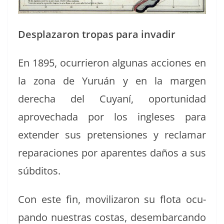
Desplazaron tropas para invadir
En 1895, ocur­rieron algu­nas acciones en
la zona de Yuruán y en la mar­gen
derecha del Cuyaní, opor­tu­nidad
aprovecha­da por los ingle­ses para
exten­der sus pre­ten­siones y recla­mar
repara­ciones por aparentes daños a sus
súbditos.
Con este fin, mov­i­lizaron su flota ocu­
pan­do nues­tras costas, desem­bar­can­do