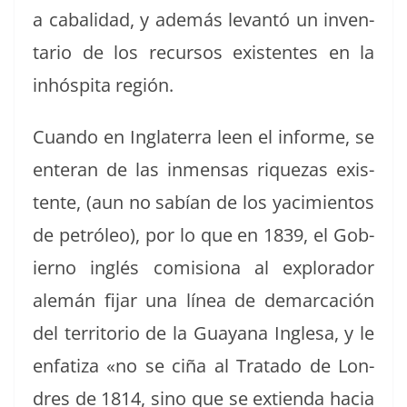
a cabal­i­dad, y además lev­an­tó un inven­
tario de los recur­sos exis­tentes en la
inhóspi­ta región.
Cuan­do en Inglater­ra leen el informe, se
enter­an de las inmen­sas riquezas exis­
tente, (aun no sabían de los yacimien­tos
de petróleo), por lo que en 1839, el Gob­
ier­no inglés comi­siona al explo­rador
alemán fijar una línea de demar­cación
del ter­ri­to­rio de la Guayana Ingle­sa, y le
enfa­ti­za «no se ciña al Trata­do de Lon­
dres de 1814, sino que se extien­da hacia