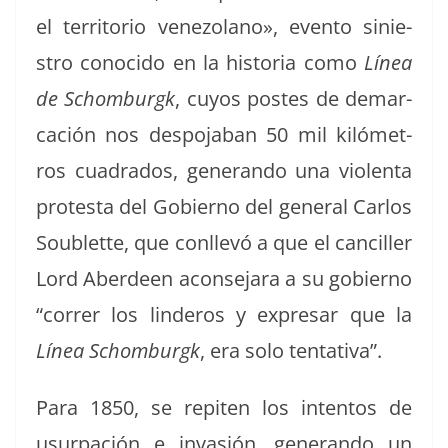
el ter­ri­to­rio vene­zolano», even­to sinie­
stro cono­ci­do en la his­to­ria como
Línea
de Schom­burgk
, cuyos postes de demar­
cación nos despo­ja­ban 50 mil kilómet­
ros cuadra­dos, generan­do una vio­len­ta
protes­ta del Gob­ier­no del gen­er­al Car­los
Sou­blette, que con­llevó a que el can­ciller
Lord Aberdeen acon­se­jara a su gob­ier­no
“cor­rer los lin­deros y expre­sar que la
Línea
Schom­burgk
, era solo tentativa”.
Para 1850, se repiten los inten­tos de
usurpación e invasión, generan­do un