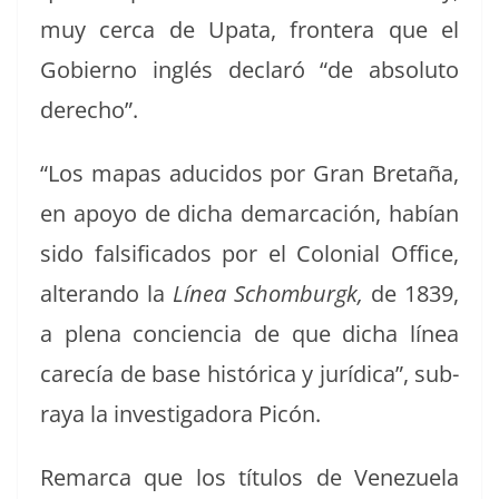
muy cer­ca de Upa­ta, fron­tera que el
Gob­ier­no inglés declaró “de abso­lu­to
derecho”.
“Los mapas aduci­dos por Gran Bre­taña,
en apoyo de dicha demar­cación, habían
sido fal­si­fi­ca­dos por el Colo­nial Office,
alteran­do la
Línea
Schom­burgk,
de 1839,
a ple­na con­cien­cia de que dicha línea
carecía de base históri­ca y jurídi­ca”, sub­
raya la inves­ti­gado­ra Picón.
Remar­ca que los títu­los de Venezuela