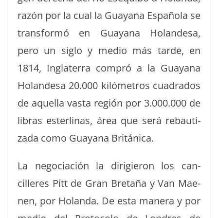
razón por la cual la Guayana Españo­la se
trans­for­mó en Guayana Holan­desa,
pero un siglo y medio más tarde, en
1814, Inglater­ra com­pró a la Guayana
Holan­desa 20.000 kilómet­ros cuadra­dos
de aque­l­la vas­ta región por 3.000.000 de
libras ester­li­nas, área que será reba­u­ti­
za­da como Guayana Británica.
La nego­ciación la dirigieron los can­
cilleres Pitt de Gran Bre­taña y Van Mae­
nen, por Holan­da. De esta man­era y por