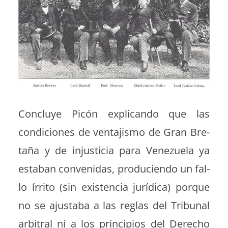
Con­cluye Picón expli­can­do que las
condi­ciones de ven­ta­jis­mo de Gran Bre­
taña y de injus­ti­cia para Venezuela ya
esta­ban con­venidas, pro­ducien­do un fal­
lo írri­to (sin exis­ten­cia jurídi­ca) porque
no se ajusta­ba a las reglas del Tri­bunal
arbi­tral ni a los prin­ci­p­ios del Dere­cho