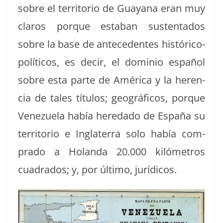
sobre el ter­ri­to­rio de Guayana eran muy
claros porque esta­ban sus­ten­ta­dos
sobre la base de antecedentes históri­co-
políti­cos, es decir, el dominio español
sobre esta parte de Améri­ca y la heren­
cia de tales títu­los; geográ­fi­cos, porque
Venezuela había hereda­do de España su
ter­ri­to­rio e Inglater­ra solo había com­
pra­do a Holan­da 20.000 kilómet­ros
cuadra­dos; y, por últi­mo, jurídicos.