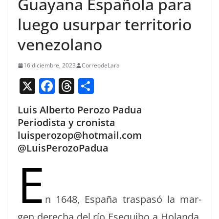
Guayana Española para
luego usurpar territorio
venezolano
16 diciembre, 2023
CorreodeLara
X
F
T
C
a
h
o
Luis Alberto Perozo Padua
c
re
m
Periodista y cronista
e
a
p
luisperozop@hotmail.com
b
d
ar
@LuisPerozoPadua
E
o
s
tir
o
k
n 1648, España traspasó la mar­
gen derecha del río Ese­qui­bo a Holan­da,