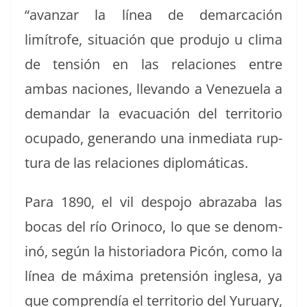
“avan­zar la línea de demar­cación
limítrofe, situación que pro­du­jo u cli­ma
de ten­sión en las rela­ciones entre
ambas naciones, lle­van­do a Venezuela a
deman­dar la evac­uación del ter­ri­to­rio
ocu­pa­do, generan­do una inmedi­a­ta rup­
tura de las rela­ciones diplomáticas.
Para 1890, el vil despo­jo abraz­a­ba las
bocas del río Orinoco, lo que se denom­
inó, según la his­to­ri­ado­ra Picón, como la
línea de máx­i­ma pre­ten­sión ingle­sa, ya
que com­prendía el ter­ri­to­rio del Yuru­ary,