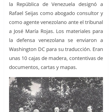
la Repúbli­ca de Venezuela designó a
Rafael Sei­jas como abo­ga­do con­sul­tor y
como agente vene­zolano ante el tri­bunal
a José María Rojas. Los mate­ri­ales para
la defen­sa vene­zolana se enviaron a
Wash­ing­ton DC para su tra­duc­ción. Eran
unas 10 cajas de madera, con­tenti­vas de
doc­u­men­tos, car­tas y mapas.