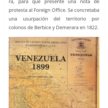
ra, para que pre­sente una nota de
protes­ta al For­eign Office. Se conc­reta­ba
una usurpación del ter­ri­to­rio por
colonos de Berbice y Demer­ara en 1822.