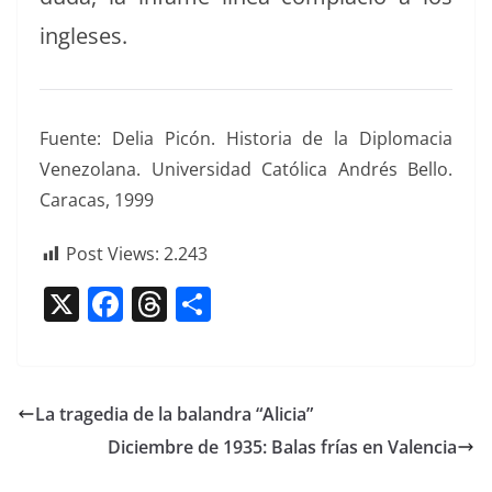
ingleses.
Fuente: Delia Picón. His­to­ria de la Diplo­ma­cia
Vene­zolana. Uni­ver­si­dad Católi­ca Andrés Bel­lo.
Cara­cas, 1999
Post Views:
2.243
X
F
T
C
a
h
o
c
re
m
e
a
p
La tragedia de la balandra “Alicia”
b
d
ar
Diciembre de 1935: Balas frías en Valencia
o
s
tir