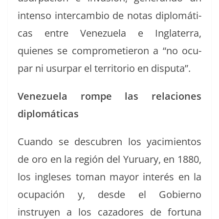
inten­so inter­cam­bio de notas diplomáti­
cas entre Venezuela e Inglater­ra,
quienes se com­pro­metieron a “no ocu­
par ni usurpar el ter­ri­to­rio en disputa”.
Venezuela rompe las rela­ciones
diplomáticas
Cuan­do se des­cubren los yacimien­tos
de oro en la región del Yuru­ary, en 1880,
los ingle­ses toman may­or interés en la
ocu­pación y, des­de el Gob­ier­no
instruyen a los cazadores de for­tu­na