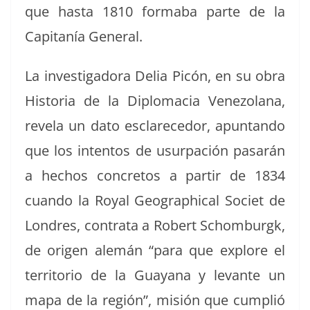
que has­ta 1810 forma­ba parte de la
Cap­i­tanía General.
La inves­ti­gado­ra Delia Picón, en su obra
His­to­ria de la Diplo­ma­cia Vene­zolana,
rev­ela un dato esclare­ce­dor, apun­tan­do
que los inten­tos de usurpación pasarán
a hechos con­cre­tos a par­tir de 1834
cuan­do la Roy­al Geo­graph­i­cal Soci­et de
Lon­dres, con­tra­ta a Robert Schom­burgk,
de ori­gen alemán “para que explore el
ter­ri­to­rio de la Guayana y lev­ante un
mapa de la región”, mis­ión que cumplió