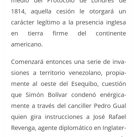
medio del Pro­to­co­lo de Lon­dres de
1814, aque­l­la cesión le otor­gará un
carác­ter legí­ti­mo a la pres­en­cia ingle­sa
en tier­ra firme del con­ti­nente
americano.
Comen­zará entonces una serie de inva­
siones a ter­ri­to­rio vene­zolano, propi­a­
mente al oeste del Ese­qui­bo, cuestión
que Simón Bolí­var con­denó enér­gi­ca­
mente a través del can­ciller Pedro Gual
quien gira instruc­ciones a José Rafael
Reven­ga, agente diplomáti­co en Inglater­