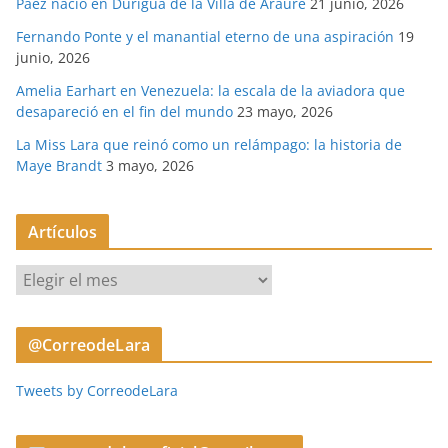
Páez nació en Durigua de la Villa de Araure
21 junio, 2026
Fernando Ponte y el manantial eterno de una aspiración
19
junio, 2026
Amelia Earhart en Venezuela: la escala de la aviadora que
desapareció en el fin del mundo
23 mayo, 2026
La Miss Lara que reinó como un relámpago: la historia de
Maye Brandt
3 mayo, 2026
Artículos
A
r
t
@CorreodeLara
í
c
Tweets by CorreodeLara
u
l