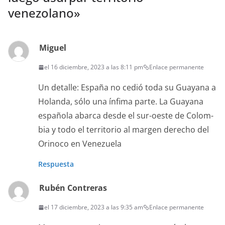
venezolano
»
Miguel
el 16 diciembre, 2023 a las 8:11 pm
Enlace permanente
Un detalle: España no cedió toda su Guayana a
Holan­da, sólo una ínfi­ma parte. La Guayana
españo­la abar­ca des­de el sur-oeste de Colom­
bia y todo el ter­ri­to­rio al mar­gen dere­cho del
Orinoco en Venezuela
Respuesta
Rubén Contreras
el 17 diciembre, 2023 a las 9:35 am
Enlace permanente