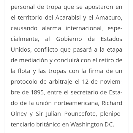
per­son­al de tropa que se apos­taron en
el ter­ri­to­rio del Acara­bisi y el Amacuro,
cau­san­do alar­ma inter­na­cional, espe­
cial­mente, al Gob­ier­no de Esta­dos
Unidos, con­flic­to que pasará a la eta­pa
de mediación y con­cluirá con el retiro de
la flota y las tropas con la fir­ma de un
pro­to­co­lo de arbi­tra­je el 12 de noviem­
bre de 1895, entre el sec­re­tario de Esta­
do de la unión norteam­er­i­cana, Richard
Olney y Sir Julian Pounce­fote, plenipo­
ten­cia­rio británi­co en Wash­ing­ton DC.