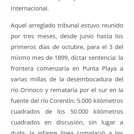
Internacional.
Aquel arreglado tri­bunal estu­vo reunido
por tres meses, des­de junio has­ta los
primeros días de octubre, para el 3 del
mis­mo mes de 1899, dic­tar sen­ten­cia: la
fron­tera comen­zaría en Pun­ta Playa a
varias mil­las de la desem­bo­cadu­ra del
río Orinoco y remataría por el sur en la
fuente del río Coren­tín: 5.000 kilómet­ros
cuadra­dos de los 50.000 kilómet­ros
cuadra­dos en dis­cusión, sin lugar a
duda, la infame línea com­plació a los