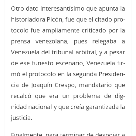
Otro dato intere­san­tísi­mo que apun­ta la
his­to­ri­ado­ra Picón, fue que el cita­do pro­
to­co­lo fue ampli­a­mente crit­i­ca­do por la
pren­sa vene­zolana, pues rel­e­ga­ba a
Venezuela del tri­bunal arbi­tral, y a pesar
de ese funesto esce­nario, Venezuela fir­
mó el pro­to­co­lo en la segun­da Pres­i­den­
cia de Joaquín Cre­spo, man­datario que
recal­có que era un prob­le­ma de dig­
nidad nacional y que creía garan­ti­za­da la
justicia.
Final­mente, para ter­mi­nar de despo­jar a