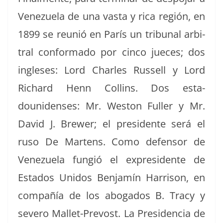
Venezuela de una vas­ta y rica región, en
1899 se reunió en París un tri­bunal arbi­
tral con­for­ma­do por cin­co jue­ces; dos
ingle­ses: Lord Charles Rus­sell y Lord
Richard Henn Collins. Dos esta­
dounidens­es: Mr. West­on Fuller y Mr.
David J. Brew­er; el pres­i­dente será el
ruso De Martens. Como defen­sor de
Venezuela fungió el expres­i­dente de
Esta­dos Unidos Ben­jamín Har­ri­son, en
com­pañía de los abo­ga­dos B. Tra­cy y
severo Mal­let-Pre­vost. La Pres­i­den­cia de