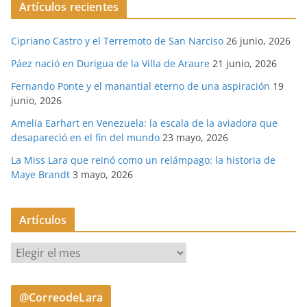
Artículos recientes
Cipriano Castro y el Terremoto de San Narciso
26 junio, 2026
Páez nació en Durigua de la Villa de Araure
21 junio, 2026
Fernando Ponte y el manantial eterno de una aspiración
19
junio, 2026
Amelia Earhart en Venezuela: la escala de la aviadora que
desapareció en el fin del mundo
23 mayo, 2026
La Miss Lara que reinó como un relámpago: la historia de
Maye Brandt
3 mayo, 2026
Artículos
A
r
t
@CorreodeLara
í