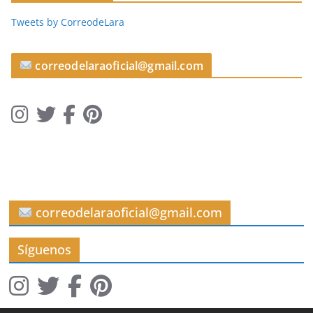
c
Tweets by CorreodeLara
u
l
o
correodelaraoficial@gmail.com
s
correodelaraoficial@gmail.com
Síguenos