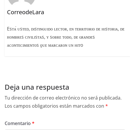
CorreodeLara
Esᴛᴀ́ ᴜsᴛᴇᴅ, ᴅɪsᴛɪɴɢᴜɪᴅᴏ ʟᴇᴄᴛᴏʀ, ᴇɴ ᴛᴇʀʀɪᴛᴏʀɪᴏ ᴅᴇ ʜɪsᴛᴏʀɪᴀ, ᴅᴇ
ʜᴏᴍʙʀᴇs ᴄɪᴠɪʟɪsᴛᴀs, ʏ sᴏʙʀᴇ ᴛᴏᴅᴏ, ᴅᴇ ɢʀᴀɴᴅᴇs
ᴀᴄᴏɴᴛᴇᴄɪᴍɪᴇɴᴛᴏs ϙᴜᴇ ᴍᴀʀᴄᴀʀᴏɴ ᴜɴ ʜɪᴛo
Deja una respuesta
Tu dirección de correo electrónico no será publicada.
Los campos obligatorios están marcados con
*
Comentario
*