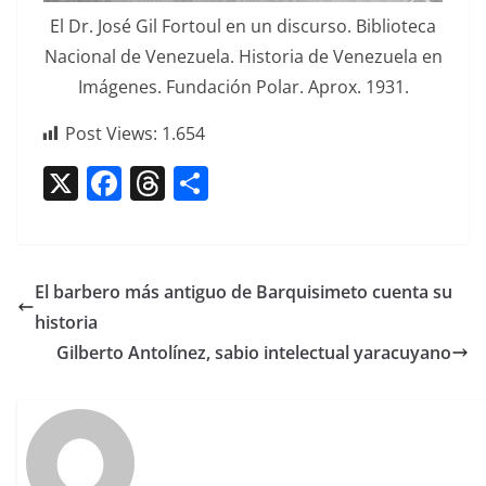
El Dr. José Gil For­toul en un dis­cur­so. Bib­liote­ca
Nacional de Venezuela. His­to­ria de Venezuela en
Imá­genes. Fun­dación Polar. Aprox. 1931.
Post Views:
1.654
X
F
T
C
a
h
o
c
re
m
e
a
p
El barbero más antiguo de Barquisimeto cuenta su
b
d
ar
historia
o
s
tir
Gilberto Antolínez, sabio intelectual yaracuyano
o
k