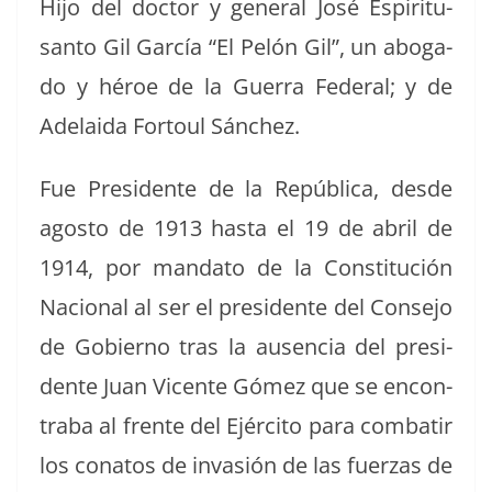
Hijo del doc­tor y gen­er­al José Espir­i­tu­
san­to Gil Gar­cía “El Pelón Gil”, un abo­ga­
do y héroe de la Guer­ra Fed­er­al; y de
Ade­lai­da For­toul Sánchez.
Fue Pres­i­dente de la Repúbli­ca, des­de
agos­to de 1913 has­ta el 19 de abril de
1914, por manda­to de la Con­sti­tu­ción
Nacional al ser el pres­i­dente del Con­se­jo
de Gob­ier­no tras la ausen­cia del pres­i­
dente Juan Vicente Gómez que se encon­
tra­ba al frente del Ejérci­to para com­bat­ir
los conatos de invasión de las fuerzas de