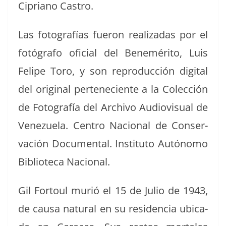
Cipri­ano Castro.
Las fotografías fueron real­izadas por el
fotó­grafo ofi­cial del Ben­eméri­to, Luis
Felipe Toro, y son repro­duc­ción dig­i­tal
del orig­i­nal perteneciente a la Colec­ción
de Fotografía del Archi­vo Audio­vi­su­al de
Venezuela. Cen­tro Nacional de Con­ser­
vación Doc­u­men­tal. Insti­tu­to Autónomo
Bib­liote­ca Nacional.
Gil For­toul murió el 15 de Julio de 1943,
de causa nat­ur­al en su res­i­den­cia ubi­ca­