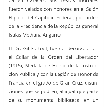
da en Cara­cas.
Sus restos mor­tales
fueron vela­dos con hon­ores en el Salón
Elíp­ti­co del Capi­to­lio Fed­er­al, por orden
de la Pres­i­den­cia de la Repúbli­ca gen­er­al
Isaías Medi­ana Angarita.
El Dr. Gil For­toul, fue con­dec­o­ra­do con
el Col­lar de la Orden del Lib­er­ta­dor
(1915), Medal­la de Hon­or de la Instruc­
ción Públi­ca y con la Legión de Hon­or de
Fran­cia en el gra­do de Gran Cruz, dis­tin­
ciones que se pudren, al igual que parte
de su mon­u­men­tal bib­liote­ca, en un