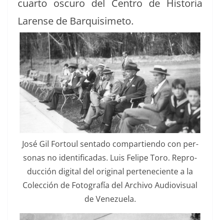
cuar­to oscuro del Cen­tro de His­to­ria
Larense de Barquisimeto.
José Gil For­toul sen­ta­do com­par­tien­do con per­
sonas no iden­ti­fi­cadas. Luis Felipe Toro. Repro­
duc­ción dig­i­tal del orig­i­nal perteneciente a la
Colec­ción de Fotografía del Archi­vo Audio­vi­su­al
de Venezuela.