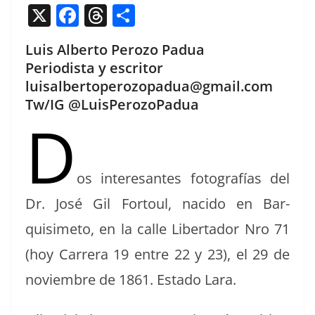
X
F
T
C
a
h
o
Luis Alberto Perozo Padua
c
re
m
Periodista y escritor
e
a
p
luisalbertoperozopadua@gmail.com
b
d
ar
Tw/IG @LuisPerozoPadua
D
o
s
tir
o
k
os intere­santes fotografías del
Dr. José Gil For­toul, naci­do en Bar­
quisime­to, en la calle Lib­er­ta­dor Nro 71
(hoy Car­rera 19 entre 22 y 23), el 29 de
noviem­bre de 1861. Esta­do Lara.