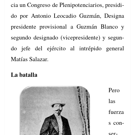
cia un Con­gre­so de Plenipo­ten­cia­r­ios, pre­si­di­
do por Anto­nio Leo­ca­dio Guzmán, Des­igna
pres­i­dente pro­vi­sion­al a Guzmán Blan­co y
segun­do des­ig­na­do (vicepres­i­dente) y segun­
do jefe del ejérci­to al intrépi­do gen­er­al
Matías Salazar.
La batalla
Pero
las
fuerza
s con­
ser­