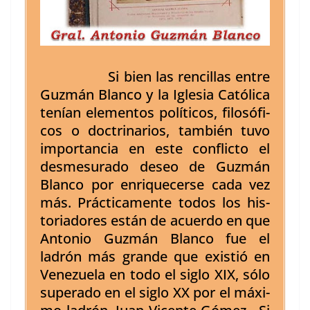
Si bien las ren­cil­las entre
Guzmán Blan­co y la Igle­sia Católi­ca
tenían ele­men­tos políti­cos, filosó­fi­
cos o doc­tri­nar­ios, tam­bién tuvo
impor­tan­cia en este con­flic­to el
desmesura­do deseo de Guzmán
Blan­co por enrique­cerse cada vez
más. Prác­ti­ca­mente todos los his­
to­ri­adores están de acuer­do en que
Anto­nio Guzmán Blan­co fue el
ladrón más grande que exis­tió en
Venezuela en todo el siglo XIX, sólo
super­a­do en el siglo XX por el máx­i­