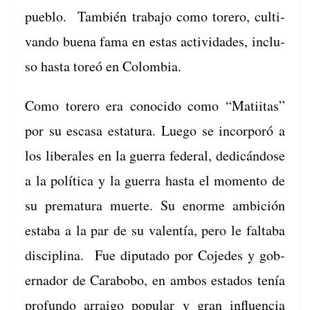
pueblo. Tam­bién tra­ba­jo como torero, cul­ti­
van­do bue­na fama en estas activi­dades, inclu­
so has­ta toreó en Colombia.
Como torero era cono­ci­do como “Mati­itas”
por su escasa estatu­ra. Luego se incor­poró a
los lib­erales en la guer­ra fed­er­al, dedicán­dose
a la políti­ca y la guer­ra has­ta el momen­to de
su pre­matu­ra muerte. Su enorme ambi­ción
esta­ba a la par de su valen­tía, pero le falta­ba
dis­ci­plina. Fue diputa­do por Cojedes y gob­
er­nador de Carabobo, en ambos esta­dos tenía
pro­fun­do arrai­go pop­u­lar y gran influ­en­cia