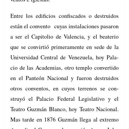
Entre los edi­fi­cios con­fis­ca­dos o destru­i­dos
están el con­ven­to cuyas insta­la­ciones pasaron
a ser el Capi­to­lio de Valen­cia, y el beat­e­rio
que se con­vir­tió primera­mente en sede de la
Uni­ver­si­dad Cen­tral de Venezuela, hoy Pala­
cio de las Acad­e­mias, otro tem­p­lo con­ver­tido
en el Pan­teón Nacional y fueron destru­i­dos
otros con­ven­tos, en cuyos ter­renos se con­
struyó el Pala­cio Fed­er­al Leg­isla­ti­vo y el
Teatro Guzmán Blan­co, hoy Teatro Nacional.
Mas tarde en 1876 Guzmán lle­ga al extremo