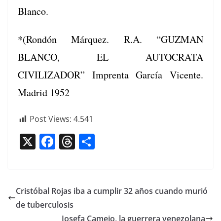
Blanco.
*(Rondón Márquez. R.A. “GUZMAN
BLANCO, EL AUTOCRATA
CIVILIZADOR” Imprenta Gar­cía Vicente.
Madrid 1952
Post Views:
4.541
X
F
T
C
a
h
o
c
re
m
e
a
p
Cristóbal Rojas iba a cumplir 32 años cuando murió
b
d
ar
de tuberculosis
o
s
tir
Josefa Camejo, la guerrera venezolana