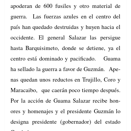
apoder­an de 600 fusiles y otro mate­r­i­al de
guer­ra. Las fuerzas azules en el cen­tro del
país han queda­do destru­idas y huyen hacia el
occi­dente. El gen­er­al Salazar las per­sigue
has­ta Bar­quisime­to, donde se detiene, ya el
cen­tro está dom­i­na­do y paci­fi­ca­do. Gua­ma
ha sel­l­a­do la guer­ra a favor de Guzmán. Ape­
nas quedan unos reduc­tos en Tru­jil­lo, Coro y
Mara­cai­bo, que caerán poco tiem­po después.
Por la acción de Gua­ma Salazar recibe hon­
ores y hom­e­na­jes y el pres­i­dente Guzmán lo
des­igna pres­i­dente (gob­er­nador) del esta­do