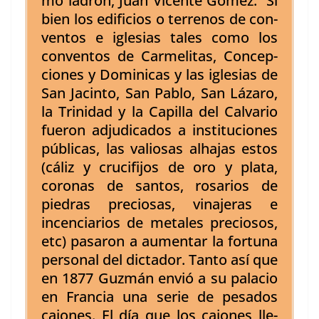
mo ladrón, Juan Vicente Gómez. Si
bien los edi­fi­cios o ter­renos de con­
ven­tos e igle­sias tales como los
con­ven­tos de Carmeli­tas, Con­cep­
ciones y Domini­cas y las igle­sias de
San Jac­in­to, San Pablo, San Lázaro,
la Trinidad y la Capil­la del Cal­vario
fueron adju­di­ca­dos a insti­tu­ciones
públi­cas, las valiosas alha­jas estos
(cál­iz y cru­ci­fi­jos de oro y pla­ta,
coro­nas de san­tos, rosar­ios de
piedras pre­ciosas, vina­jeras e
incen­cia­r­ios de met­ales pre­ciosos,
etc) pasaron a aumen­tar la for­tu­na
per­son­al del dic­ta­dor. Tan­to así que
en 1877 Guzmán envió a su pala­cio
en Fran­cia una serie de pesa­dos
cajones. El día que los cajones lle­