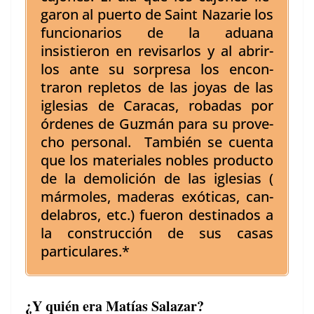
garon al puer­to de Saint Nazarie los
fun­cionar­ios de la adu­a­na
insistieron en revis­ar­los y al abrir­
los ante su sor­pre­sa los encon­
traron reple­tos de las joyas de las
igle­sias de Cara­cas, robadas por
órdenes de Guzmán para su prove­
cho per­son­al. Tam­bién se cuen­ta
que los mate­ri­ales nobles pro­duc­to
de la demoli­ción de las igle­sias (
már­moles, maderas exóti­cas, can­
de­labros, etc.) fueron des­ti­na­dos a
la con­struc­ción de sus casas
particulares.*
¿Y quién era Matías Salazar?