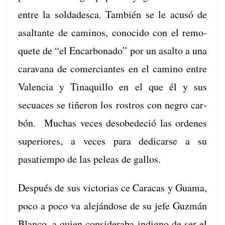
entre la sol­dadesca. Tam­bién se le acusó de
asaltante de caminos, cono­ci­do con el remo­
quete de “el Encar­bona­do” por un asalto a una
car­a­vana de com­er­ciantes en el camino entre
Valen­cia y Tinaquil­lo en el que él y sus
secuaces se tiñeron los ros­tros con negro car­
bón. Muchas veces des­obe­de­ció las ordenes
supe­ri­ores, a veces para dedi­carse a su
pasatiem­po de las peleas de gallos.
Después de sus vic­to­rias ce Cara­cas y Gua­ma,
poco a poco va ale­ján­dose de su jefe Guzmán
Blan­co, a quien con­sid­er­a­ba indig­no de ser el