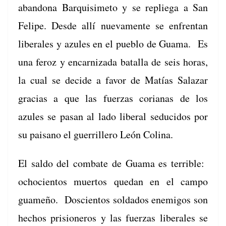
aban­dona Bar­quisime­to y se repl­ie­ga a San
Felipe. Des­de allí nue­va­mente se enfrentan
lib­erales y azules en el pueblo de Gua­ma. Es
una fer­oz y encar­niza­da batal­la de seis horas,
la cual se decide a favor de Matías Salazar
gra­cias a que las fuerzas cori­anas de los
azules se pasan al lado lib­er­al seduci­dos por
su paisano el guer­rillero León Colina.
El sal­do del com­bate de Gua­ma es ter­ri­ble:
ochocien­tos muer­tos quedan en el cam­po
guameño. Doscien­tos sol­da­dos ene­mi­gos son
hechos pri­sioneros y las fuerzas lib­erales se