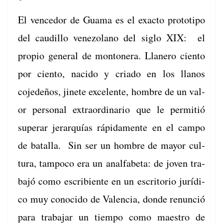
El vence­dor de Gua­ma es el exac­to pro­totipo
del caudil­lo vene­zolano del siglo XIX: el
pro­pio gen­er­al de mon­ton­era. Llanero cien­to
por cien­to, naci­do y cri­a­do en los llanos
cojedeños, jinete exce­lente, hom­bre de un val­
or per­son­al extra­or­di­nario que le per­mi­tió
super­ar jer­ar­quías ráp­i­da­mente en el cam­po
de batal­la. Sin ser un hom­bre de may­or cul­
tura, tam­poco era un anal­fa­be­ta: de joven tra­
ba­jó como escri­bi­ente en un escrito­rio jurídi­
co muy cono­ci­do de Valen­cia, donde renun­ció
para tra­ba­jar un tiem­po como mae­stro de