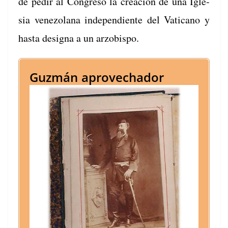
de pedir al Con­gre­so la creación de una Igle­
sia vene­zolana inde­pen­di­ente del Vat­i­cano y
has­ta des­igna a un arzobispo.
Guzmán aprovechador