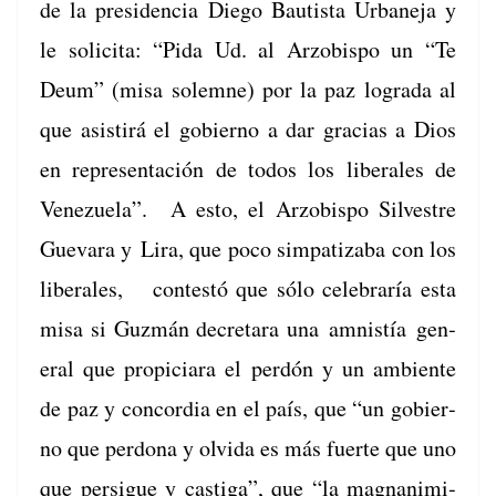
de la pres­i­den­cia Diego Bautista Urbane­ja y
le solici­ta: “Pida Ud. al Arzo­bis­po un “Te
Deum” (misa solemne) por la paz logra­da al
que asi­s­tirá el gob­ier­no a dar gra­cias a Dios
en rep­re­sentación de todos los lib­erales de
Venezuela”. A esto, el Arzo­bis­po Sil­vestre
Gue­vara y Lira, que poco sim­pa­ti­z­a­ba con los
lib­erales, con­testó que sólo cel­e­braría esta
misa si Guzmán dec­re­tara una amnistía gen­
er­al que prop­i­cia­ra el perdón y un ambi­ente
de paz y con­cor­dia en el país, que “un gob­ier­
no que per­dona y olvi­da es más fuerte que uno
que per­sigue y cas­ti­ga”, que “la mag­na­n­im­i­