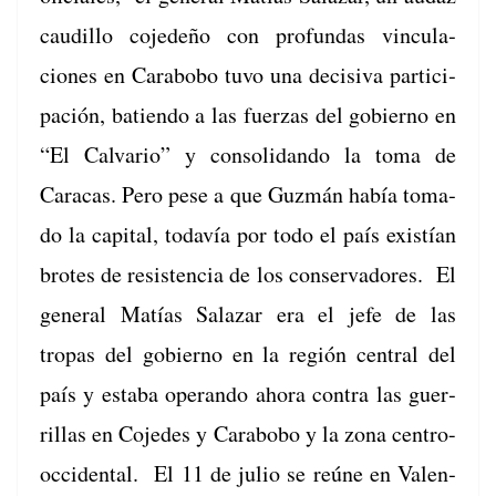
caudil­lo cojedeño con pro­fun­das vin­cu­la­
ciones en Carabobo tuvo una deci­si­va par­tic­i­
pación, batien­do a las fuerzas del gob­ier­no en
“El Cal­vario” y con­sol­i­dan­do la toma de
Cara­cas. Pero pese a que Guzmán había toma­
do la cap­i­tal, todavía por todo el país existían
brotes de resisten­cia de los con­ser­vadores. El
gen­er­al Matías Salazar era el jefe de las
tropas del gob­ier­no en la región cen­tral del
país y esta­ba operan­do aho­ra con­tra las guer­
ril­las en Cojedes y Carabobo y la zona cen­tro-
occi­den­tal. El 11 de julio se reúne en Valen­