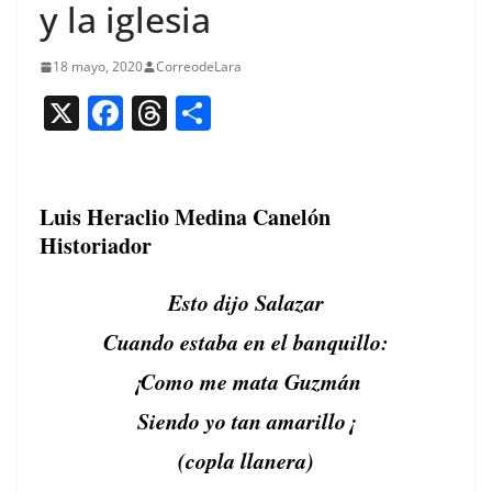
y la iglesia
18 mayo, 2020
CorreodeLara
X
F
T
C
a
h
o
c
re
m
e
a
p
Luis Heraclio Medina Canelón
Historiador
b
d
ar
o
s
tir
Esto dijo Salazar
o
Cuan­do esta­ba en el banquillo:
k
¡Como me mata Guzmán
Sien­do yo tan amarillo¡
(copla llan­era)