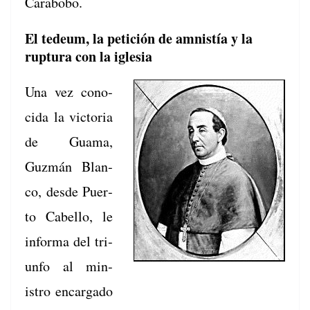
Carabobo.
El tedeum, la petición de amnistía y la
ruptura con la iglesia
Una vez cono­
ci­da la vic­to­ria
de Gua­ma,
Guzmán Blan­
co, des­de Puer­
to Cabel­lo, le
infor­ma del tri­
un­fo al min­
istro encar­ga­do