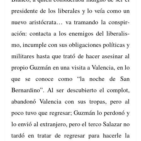
pres­i­dente de los lib­erales y lo veía como un
nue­vo aristócra­ta… va tra­man­do la con­spir­
ación: con­tac­ta a los ene­mi­gos del lib­er­al­is­
mo, incumple con sus obliga­ciones políti­cas y
mil­itares has­ta que trató de hac­er asesinar al
pro­pio Guzmán en una visi­ta a Valen­cia, en lo
que se conoce como “la noche de San
Bernardi­no”. Al ser des­cu­bier­to el com­plot,
aban­donó Valen­cia con sus tropas, pero al
poco tuvo que regre­sar; Guzmán lo per­donó y
lo envió al extran­jero, pero el ter­co Salazar no
tardó en tratar de regre­sar para hac­er­le la