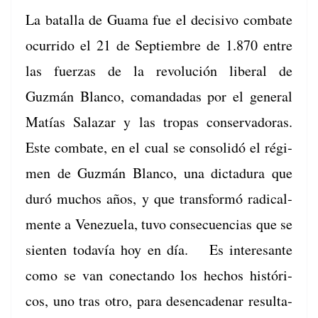
La batal­la de Gua­ma fue el deci­si­vo com­bate
ocur­ri­do el 21 de Sep­tiem­bre de 1.870 entre
las fuerzas de la rev­olu­ción lib­er­al de
Guzmán Blan­co, coman­dadas por el gen­er­al
Matías Salazar y las tropas con­ser­vado­ras.
Este com­bate, en el cual se con­solidó el rég­i­
men de Guzmán Blan­co, una dic­tadu­ra que
duró muchos años, y que trans­for­mó rad­i­cal­
mente a Venezuela, tuvo con­se­cuen­cias que se
sien­ten todavía hoy en día. Es intere­sante
como se van conectan­do los hechos históri­
cos, uno tras otro, para des­en­ca­denar resul­ta­