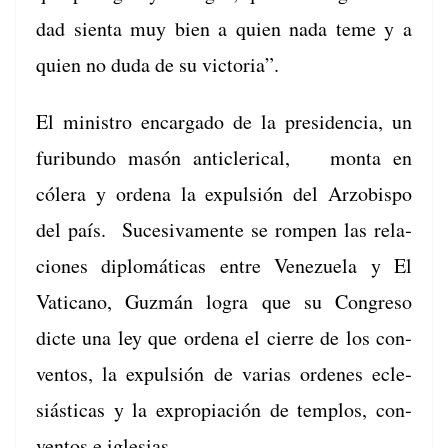
dad sien­ta muy bien a quien nada teme y a
quien no duda de su victoria”.
El min­istro encar­ga­do de la pres­i­den­cia, un
furi­bun­do masón anti­cler­i­cal, mon­ta en
cólera y orde­na la expul­sión del Arzo­bis­po
del país. Suce­si­va­mente se rompen las rela­
ciones diplomáti­cas entre Venezuela y El
Vat­i­cano, Guzmán logra que su Con­gre­so
dicte una ley que orde­na el cierre de los con­
ven­tos, la expul­sión de varias ordenes ecle­
siás­ti­cas y la expropiación de tem­p­los, con­
ven­tos e iglesias.