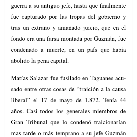
guer­ra a su antiguo jefe, has­ta que final­mente
fue cap­tura­do por las tropas del gob­ier­no y
tras un extraño y amaña­do juicio, que en el
fon­do era una farsa mon­ta­da por Guzmán, fue
con­de­na­do a muerte, en un país que había
aboli­do la pena capital.
Matías Salazar fue fusila­do en Taguanes acu­
sa­do entre otras cosas de “traición a la causa
lib­er­al” el 17 de mayo de 1.872. Tenía 44
años. Casi todos los gen­erales miem­bros de
Gran Tri­bunal que lo con­denó traicionarían
mas tarde o más tem­pra­no a su jefe Guzmán