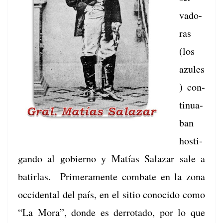
vado­
ras
(los
azules
) con­
tinu­a­
ban
hosti­
gan­do al gob­ier­no y Matías Salazar sale a
batir­las. Primera­mente com­bate en la zona
occi­den­tal del país, en el sitio cono­ci­do como
“La Mora”, donde es der­ro­ta­do, por lo que