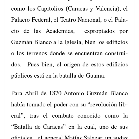
como los Capi­to­lios (Cara­cas y Valen­cia), el
Pala­cio Fed­er­al, el Teatro Nacional, o el Pala­
cio de las Acad­e­mias, expropi­a­dos por
Guzmán Blan­co a la Igle­sia, bien los edi­fi­cios
o los ter­renos donde se encuen­tran con­stru­i­
dos. Pues bien, el ori­gen de estos edi­fi­cios
públi­cos está en la batal­la de Guama.
Para Abril de 1870 Anto­nio Guzmán Blan­co
había toma­do el poder con su “rev­olu­ción lib­
er­al”, tras el com­bate cono­ci­do como la
“Batal­la de Cara­cas” en la cual, uno de sus
ofi­ciales, el gen­er­al Matías Salazar, un audaz