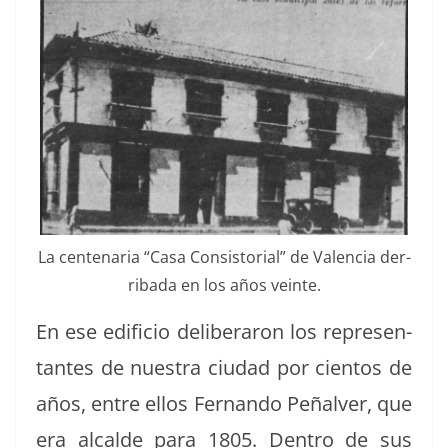
La cen­te­nar­ia “Casa Con­sis­to­r­i­al” de Valen­cia der­
rib­a­da en los años veinte.
En ese edi­fi­cio delib­er­aron los rep­re­sen­
tantes de nues­tra ciu­dad por cien­tos de
años, entre ellos Fer­nan­do Peñalver, que
era alcalde para 1805. Den­tro de sus