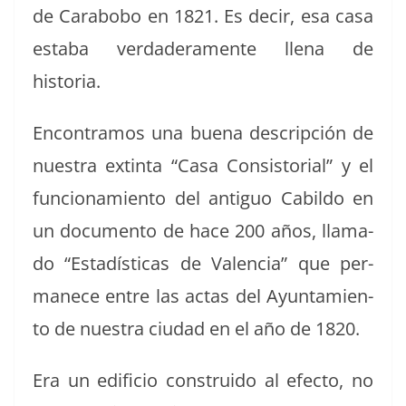
de Carabobo en 1821. Es decir, esa casa
esta­ba ver­dadera­mente llena de
historia.
Encon­tramos una bue­na descrip­ción de
nues­tra extin­ta “Casa Con­sis­to­r­i­al” y el
fun­cionamien­to del antiguo Cabil­do en
un doc­u­men­to de hace 200 años, lla­ma­
do “Estadís­ti­cas de Valen­cia” que per­
manece entre las actas del Ayun­tamien­
to de nues­tra ciu­dad en el año de 1820.
Era un edi­fi­cio con­stru­i­do al efec­to, no