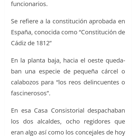
funcionarios.
Se refiere a la con­sti­tu­ción aproba­da en
España, cono­ci­da como “Con­sti­tu­ción de
Cádiz de 1812”
En la plan­ta baja, hacia el oeste qued­a­
ban una especie de pequeña cár­cel o
cal­abo­zos para “los reos delin­cuentes o
fascinerosos”.
En esa Casa Con­sis­to­r­i­al despach­a­ban
los dos alcaldes, ocho regi­dores que
eran algo así como los con­ce­jales de hoy