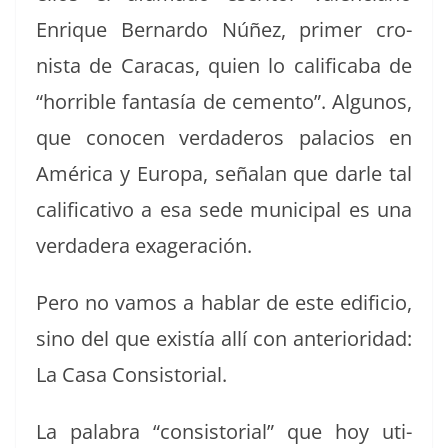
Enrique Bernar­do Núñez, primer cro­
nista de Cara­cas, quien lo cal­i­fi­ca­ba de
“hor­ri­ble fan­tasía de cemen­to”. Algunos,
que cono­cen ver­daderos pala­cios en
Améri­ca y Europa, señalan que dar­le tal
cal­i­fica­ti­vo a esa sede munic­i­pal es una
ver­dadera exageración.
Pero no vamos a hablar de este edi­fi­cio,
sino del que existía allí con ante­ri­or­i­dad:
La Casa Consistorial.
La pal­abra “con­sis­to­r­i­al” que hoy uti­