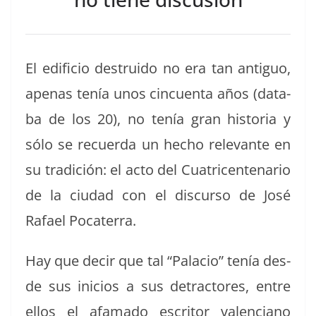
El edi­fi­cio destru­i­do no era tan antiguo,
ape­nas tenía unos cin­cuen­ta años (data­
ba de los 20), no tenía gran his­to­ria y
sólo se recuer­da un hecho rel­e­vante en
su tradi­ción: el acto del Cua­tri­cen­te­nario
de la ciu­dad con el dis­cur­so de José
Rafael Pocaterra.
Hay que decir que tal “Pala­cio” tenía des­
de sus ini­cios a sus detrac­tores, entre
ellos el afama­do escritor valen­ciano