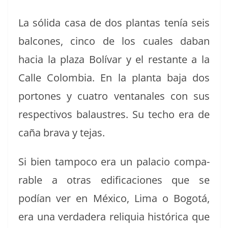
La sól­i­da casa de dos plan­tas tenía seis
bal­cones, cin­co de los cuales daban
hacia la plaza Bolí­var y el restante a la
Calle Colom­bia. En la plan­ta baja dos
por­tones y cua­tro ven­tanales con sus
respec­tivos bal­aus­tres. Su techo era de
caña bra­va y tejas.
Si bien tam­poco era un pala­cio com­pa­
ra­ble a otras edi­fi­ca­ciones que se
podían ver en Méx­i­co, Lima o Bogotá,
era una ver­dadera reliquia históri­ca que