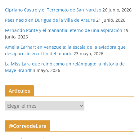
Cipriano Castro y el Terremoto de San Narciso
26 junio, 2026
Páez nació en Durigua de la Villa de Araure
21 junio, 2026
Fernando Ponte y el manantial eterno de una aspiración
19
junio, 2026
Amelia Earhart en Venezuela: la escala de la aviadora que
desapareció en el fin del mundo
23 mayo, 2026
La Miss Lara que reinó como un relámpago: la historia de
Maye Brandt
3 mayo, 2026
Artículos
A
r
t
@CorreodeLara
í
c