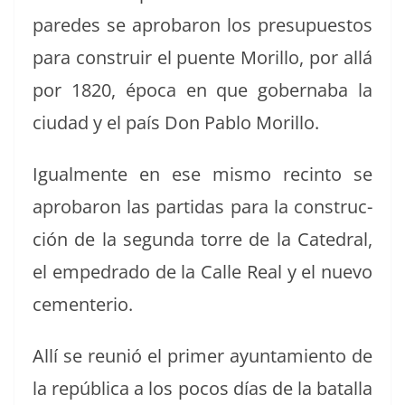
pare­des se apro­baron los pre­supuestos
para con­stru­ir el puente Moril­lo, por allá
por 1820, época en que gob­ern­a­ba la
ciu­dad y el país Don Pablo Morillo.
Igual­mente en ese mis­mo recin­to se
apro­baron las par­tidas para la con­struc­
ción de la segun­da torre de la Cat­e­dral,
el empe­dra­do de la Calle Real y el nue­vo
cementerio.
Allí se reunió el primer ayun­tamien­to de
la repúbli­ca a los pocos días de la batal­la