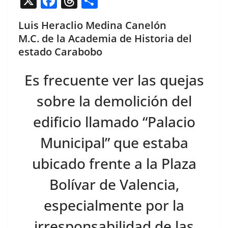
X
F
T
C
a
h
o
Luis Heraclio Medina Canelón
c
re
m
M.C. de la Academia de Historia del
e
a
p
estado Carabobo
b
d
ar
Es frecuente ver las quejas
o
s
tir
o
sobre la demolición del
k
edificio llamado “Palacio
Municipal” que estaba
ubicado frente a la Plaza
Bolívar de Valencia,
especialmente por la
irresponsabilidad de las