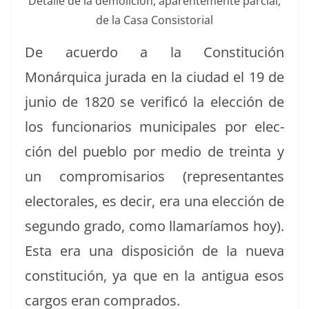
Detalle de la demoli­ción, aparente­mente par­cial,
de la Casa Consistorial
De acuer­do a la Con­sti­tu­ción
Monárquica jura­da en la ciu­dad el 19 de
junio de 1820 se ver­i­ficó la elec­ción de
los fun­cionar­ios munic­i­pales por elec­
ción del pueblo por medio de trein­ta y
un com­pro­mis­ar­ios (rep­re­sen­tantes
elec­torales, es decir, era una elec­ción de
segun­do gra­do, como lla­maríamos hoy).
Esta era una dis­posi­ción de la nue­va
con­sti­tu­ción, ya que en la antigua esos
car­gos eran comprados.