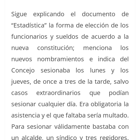
Sigue expli­can­do el doc­u­men­to de
“Estadís­ti­ca” la for­ma de elec­ción de los
fun­cionar­ios y suel­dos de acuer­do a la
nue­va con­sti­tu­ción; men­ciona los
nuevos nom­bramien­tos e indi­ca del
Con­ce­jo sesion­a­ba los lunes y los
jueves, de once a tres de la tarde, sal­vo
casos extra­or­di­nar­ios que podían
sesion­ar cualquier día. Era oblig­a­to­ria la
asis­ten­cia y el que falta­ba sería mul­ta­do.
Para sesion­ar vál­i­da­mente basta­ba con
un alcalde, un síndi­co y tres regi­dores.