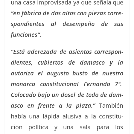
una casa impro­visa­da ya que señala que
“en fábri­ca de dos altos con piezas cor­re­
spon­di­entes al desem­peño de sus
funciones”.
“Está adereza­da de asien­tos cor­re­spon­
di­entes, cubier­tos de dam­as­co y la
autor­iza el augus­to bus­to de nue­stro
monar­ca con­sti­tu­cional Fer­nan­do 7º.
Colo­ca­do bajo un dosel de todo de dam­
as­co en frente a la plaza.”
Tam­bién
había una láp­i­da alu­si­va a la con­sti­tu­
ción políti­ca y una sala para los