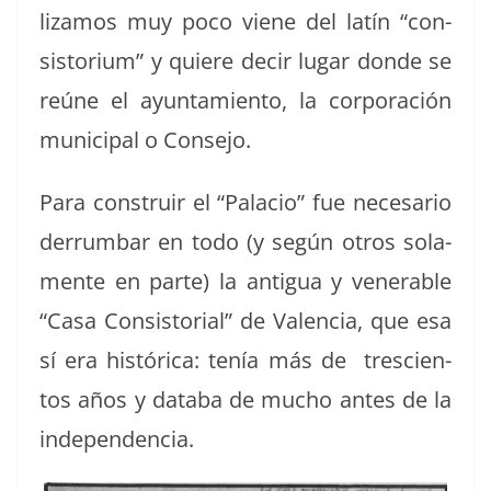
lizamos muy poco viene del latín “con­
sis­to­ri­um” y quiere decir lugar donde se
reúne el ayun­tamien­to, la cor­po­ración
munic­i­pal o Consejo.
Para con­stru­ir el “Pala­cio” fue nece­sario
der­rum­bar en todo (y según otros sola­
mente en parte) la antigua y ven­er­a­ble
“Casa Con­sis­to­r­i­al” de Valen­cia, que esa
sí era históri­ca: tenía más de tre­scien­
tos años y data­ba de mucho antes de la
independencia.