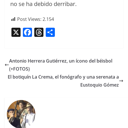
no se ha debido derribar.
Post Views:
2.154
X
F
T
C
a
h
o
c
re
m
e
a
p
Antonio Herrera Gutiérrez, un ícono del béisbol
b
d
ar
(+FOTOS)
o
s
tir
El botiquín La Crema, el fonógrafo y una serenata a
o
Eustoquio Gómez
k