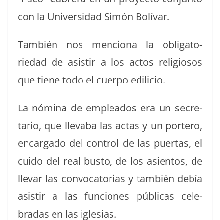
con la Uni­ver­si­dad Simón Bolívar.
Tam­bién nos men­ciona la oblig­a­to­
riedad de asi­s­tir a los actos reli­giosos
que tiene todo el cuer­po edilicio.
La nómi­na de emplea­d­os era un sec­re­
tario, que llev­a­ba las actas y un portero,
encar­ga­do del con­trol de las puer­tas, el
cui­do del real bus­to, de los asien­tos, de
lle­var las con­vo­ca­to­rias y tam­bién debía
asi­s­tir a las fun­ciones públi­cas cel­e­
bradas en las iglesias.