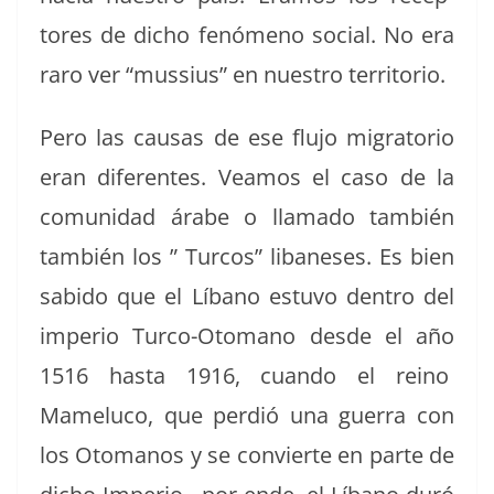
tores de dicho fenó­meno social. No era
raro ver “mus­sius” en nue­stro territorio.
Pero las causas de ese flu­jo migra­to­rio
eran difer­entes. Veamos el caso de la
comu­nidad árabe o lla­ma­do tam­bién
tam­bién los ” Tur­cos” libane­ses. Es bien
sabido que el Líbano estu­vo den­tro del
impe­rio Tur­co-Otomano des­de el año
1516 has­ta 1916, cuan­do el reino
Mamelu­co, que perdió una guer­ra con
los Otomanos y se con­vierte en parte de