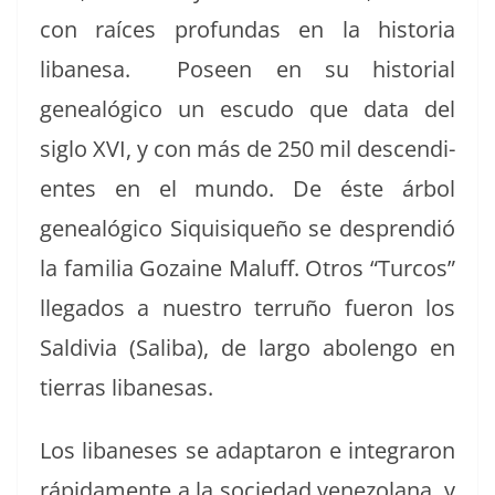
con raíces pro­fun­das en la his­to­ria
libane­sa. Poseen en su his­to­r­i­al
genealógi­co un escu­do que data del
siglo XVI, y con más de 250 mil descen­di­
entes en el mun­do. De éste árbol
genealógi­co Siquisiqueño se desprendió
la famil­ia Gozaine Maluff. Otros “Tur­cos”
lle­ga­dos a nue­stro ter­ruño fueron los
Sal­divia (Sal­i­ba), de largo abolen­go en
tier­ras libanesas.
Los libane­ses se adap­taron e inte­graron
ráp­i­da­mente a la sociedad vene­zolana, y