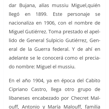
dar Bujana, alías mus­siu Miguel,quién
llegó en 1899. Este per­son­aje se
nacional­iza en 1906, con el nom­bre de
Miguel Gutiér­rez. Toma presta­do el apel­
li­do de Gen­er­al Sulpi­cio Gutiér­rez, Gen­
er­al de la Guer­ra fed­er­al. Y de ahí en
ade­lante se le cono­cerá como el pre­ci­a­
do nom­bre: Miguel el mussiu.
En el año 1904, ya en época del Cabito
Cipri­ano Cas­tro, lle­ga otro grupo de
libane­ses encabeza­do por Checret Mal­
ouff, Anto­nio y María Mal­ouff, famil­ia