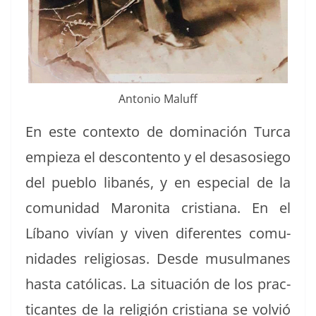
Anto­nio Maluff
En este con­tex­to de dom­i­nación Tur­ca
empieza el descon­tento y el desasosiego
del pueblo libanés, y en espe­cial de la
comu­nidad Maroni­ta cris­tiana. En el
Líbano vivían y viv­en difer­entes comu­
nidades reli­giosas. Des­de musul­manes
has­ta católi­cas. La situación de los prac­
ti­cantes de la religión cris­tiana se volvió