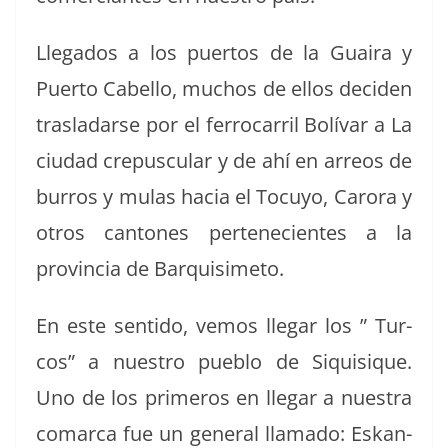
Lle­ga­dos a los puer­tos de la Guaira y
Puer­to Cabel­lo, muchos de ellos deci­den
trasladarse por el fer­ro­car­ril Bolí­var a La
ciu­dad cre­pus­cu­lar y de ahí en arreos de
bur­ros y mulas hacia el Tocuyo, Caro­ra y
otros can­tones pertenecientes a la
provin­cia de Barquisimeto.
En este sen­ti­do, vemos lle­gar los ” Tur­
cos” a nue­stro pueblo de Siquisique.
Uno de los primeros en lle­gar a nues­tra
comar­ca fue un gen­er­al lla­ma­do: Eskan­