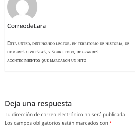
CorreodeLara
Esᴛᴀ́ ᴜsᴛᴇᴅ, ᴅɪsᴛɪɴɢᴜɪᴅᴏ ʟᴇᴄᴛᴏʀ, ᴇɴ ᴛᴇʀʀɪᴛᴏʀɪᴏ ᴅᴇ ʜɪsᴛᴏʀɪᴀ, ᴅᴇ
ʜᴏᴍʙʀᴇs ᴄɪᴠɪʟɪsᴛᴀs, ʏ sᴏʙʀᴇ ᴛᴏᴅᴏ, ᴅᴇ ɢʀᴀɴᴅᴇs
ᴀᴄᴏɴᴛᴇᴄɪᴍɪᴇɴᴛᴏs ϙᴜᴇ ᴍᴀʀᴄᴀʀᴏɴ ᴜɴ ʜɪᴛo
Deja una respuesta
Tu dirección de correo electrónico no será publicada.
Los campos obligatorios están marcados con
*