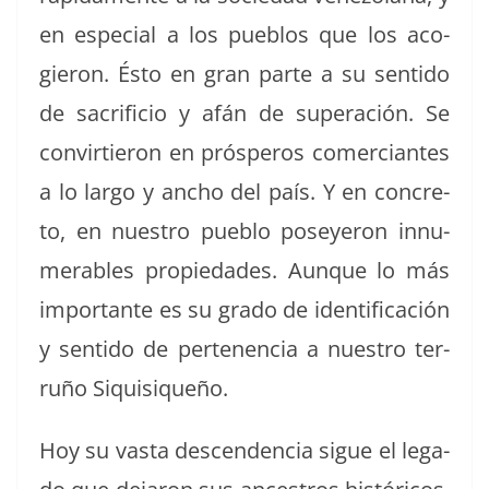
en espe­cial a los pueb­los que los aco­
gieron. Ésto en gran parte a su sen­ti­do
de sac­ri­fi­cio y afán de superación. Se
con­virtieron en prósper­os com­er­ciantes
a lo largo y ancho del país. Y en con­cre­
to, en nue­stro pueblo poseyeron innu­
mer­ables propiedades. Aunque lo más
impor­tante es su gra­do de iden­ti­fi­cación
y sen­ti­do de perte­nen­cia a nue­stro ter­
ruño Siquisiqueño.
Hoy su vas­ta descen­den­cia sigue el lega­