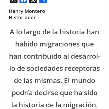
a
h
o
Henry Montero
c
re
m
Historiador
e
a
p
b
d
ar
A lo largo de la his­to­ria han
o
s
tir
habido migra­ciones que
o
k
han con­tribui­do al desar­rol­
lo de sociedades recep­toras
de las mis­mas. El mun­do
podría decirse que ha sido
la his­to­ria de la migración,