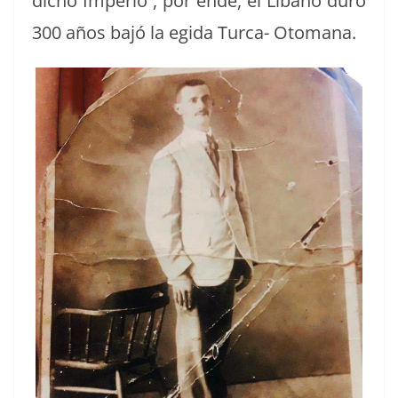
dicho Impe­rio , por ende, el Líbano duró
300 años bajó la egi­da Tur­ca- Otomana.