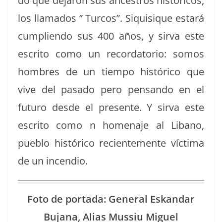
do que dejaron sus ance­s­tros históri­cos,
los lla­ma­dos ” Tur­cos”. Siquisique estará
cumplien­do sus 400 años, y sir­va este
escrito como un recorda­to­rio: somos
hom­bres de un tiem­po históri­co que
vive del pasa­do pero pen­san­do en el
futuro des­de el pre­sente. Y sir­va este
escrito como n hom­e­na­je al Libano,
pueblo históri­co recien­te­mente víc­ti­ma
de un incendio.
Foto de por­ta­da: Gen­er­al Eskan­dar
Bujana, Alias Mus­siu Miguel