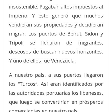
insostenible. Paga­ban altos impuestos al
Impe­rio. Y ésto gen­eró que muchos
vendier­an sus propiedades y deci­dier­an
migrar. Los puer­tos de Beirut, Sidon y
Trípoli se llenaron de migrantes,
deseosos de bus­car nuevos hor­i­zontes.
Y uno de ellos fue Venezuela.
A nue­stro país, a sus puer­tos lle­garon
los “Tur­cos”. Así eran iden­ti­fi­ca­dos por
las autori­dades por­tu­ar­ias los libane­ses,
que luego se con­ver­tirían en prósper­os
com­er­ciantes en nue­stro país.