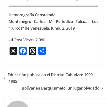
Hemero­grafía Consultada:
Mon­tene­gro Car­los. M. Per­iódi­co Tal­cual. Los
“Tur­cos” de Venezuela. Junio. 2. 2019
Post Views:
2.080
X
F
T
C
a
h
o
c
re
m
e
a
p
Educación pública en el Distrito Cabudare 1900 –
b
d
ar
1935
o
s
tir
Bolívar en Barquisimeto, un lugar olvidado
o
k