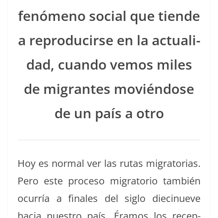
fenó­meno social que tiende
a repro­ducirse en la actu­al­i­
dad, cuan­do vemos miles
de migrantes movién­dose
de un país a otro
Hoy es nor­mal ver las rutas migra­to­rias.
Pero este pro­ce­so migra­to­rio tam­bién
ocur­ría a finales del siglo diecin­ueve
hacia nue­stro país. Éramos los recep­