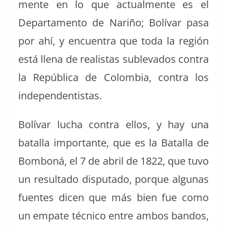
mente en lo que actual­mente es el
Depar­ta­men­to de Nar­iño; Bolí­var pasa
por ahí, y encuen­tra que toda la región
está llena de real­is­tas sub­l­e­va­dos con­tra
la Repúbli­ca de Colom­bia, con­tra los
independentistas.
Bolí­var lucha con­tra ellos, y hay una
batal­la impor­tante, que es la Batal­la de
Bom­boná, el 7 de abril de 1822, que tuvo
un resul­ta­do dis­puta­do, porque algu­nas
fuentes dicen que más bien fue como
un empate téc­ni­co entre ambos ban­dos,