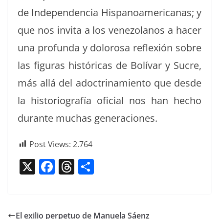
de Inde­pen­den­cia His­panoamer­i­canas; y
que nos invi­ta a los vene­zolanos a hac­er
una pro­fun­da y dolorosa reflex­ión sobre
las fig­uras históri­c­as de Bolí­var y Sucre,
más allá del adoc­tri­namien­to que des­de
la his­to­ri­ografía ofi­cial nos han hecho
durante muchas generaciones.
Post Views:
2.764
X
F
T
C
a
h
o
c
re
m
e
a
p
El exilio perpetuo de Manuela Sáenz