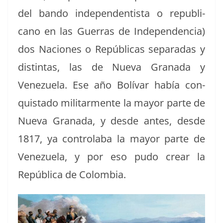
del ban­do inde­pen­den­tista o repub­li­
cano en las Guer­ras de Inde­pen­den­cia)
dos Naciones o Repúbli­cas sep­a­radas y
dis­tin­tas, las de Nue­va Grana­da y
Venezuela. Ese año Bolí­var había con­
quis­ta­do mil­i­tar­mente la may­or parte de
Nue­va Grana­da, y des­de antes, des­de
1817, ya con­tro­la­ba la may­or parte de
Venezuela, y por eso pudo crear la
Repúbli­ca de Colombia.