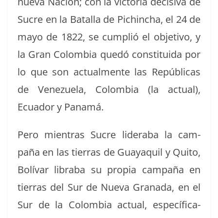
nue­va Nación; con la vic­to­ria deci­si­va de
Sucre en la Batal­la de Pich­in­cha, el 24 de
mayo de 1822, se cumplió el obje­ti­vo, y
la Gran Colom­bia quedó con­sti­tu­i­da por
lo que son actual­mente las Repúbli­cas
de Venezuela, Colom­bia (la actu­al),
Ecuador y Panamá.
Pero mien­tras Sucre lid­er­a­ba la cam­
paña en las tier­ras de Guayaquil y Quito,
Bolí­var libra­ba su propia cam­paña en
tier­ras del Sur de Nue­va Grana­da, en el
Sur de la Colom­bia actu­al, especí­fi­ca­