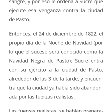
san­gre, y por eso le orde­na a Sucre que
eje­cute esa ven­gan­za con­tra la ciu­dad
de Pasto.
Entonces, el 24 de diciem­bre de 1822, el
pro­pio día de la Noche de Navi­dad (por
lo que el suce­so será cono­ci­do como la
Navi­dad Negra de Pas­to); Sucre entra
con su ejérci­to a la ciu­dad de Pas­to,
alrede­dor de las 3 de la tarde, y encuen­
tra que la ciu­dad ya había sido aban­don­
a­da por las fuerzas realistas.
Las fuerzas real­is­tas, se habían prepara­