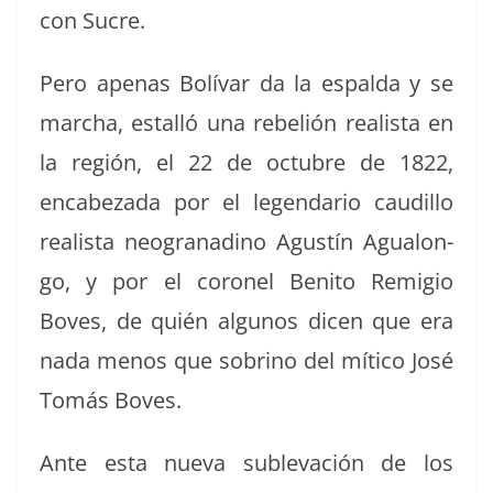
con Sucre.
Pero ape­nas Bolí­var da la espal­da y se
mar­cha, estal­ló una rebe­lión real­ista en
la región, el 22 de octubre de 1822,
encabeza­da por el leg­en­dario caudil­lo
real­ista neogranadi­no Agustín Agua­lon­
go, y por el coro­nel Ben­i­to Remi­gio
Boves, de quién algunos dicen que era
nada menos que sobri­no del míti­co José
Tomás Boves.
Ante esta nue­va sub­l­e­vación de los