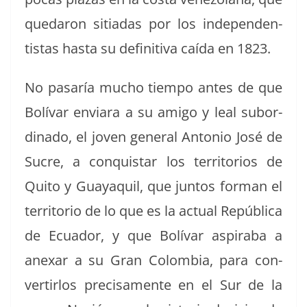
quedaron siti­adas por los inde­pen­den­
tis­tas has­ta su defin­i­ti­va caí­da en 1823.
No pasaría mucho tiem­po antes de que
Bolí­var enviara a su ami­go y leal sub­or­
di­na­do, el joven gen­er­al Anto­nio José de
Sucre, a con­quis­tar los ter­ri­to­rios de
Quito y Guayaquil, que jun­tos for­man el
ter­ri­to­rio de lo que es la actu­al Repúbli­ca
de Ecuador, y que Bolí­var aspira­ba a
anexar a su Gran Colom­bia, para con­
ver­tir­los pre­cisa­mente en el Sur de la