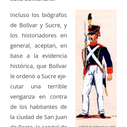
Inclu­so los bió­grafos
de Bolí­var y Sucre, y
los his­to­ri­adores en
gen­er­al, acep­tan, en
base a la evi­den­cia
históri­ca, que Bolí­var
le ordenó a Sucre eje­
cu­tar una ter­ri­ble
ven­gan­za en con­tra
de los habi­tantes de
la ciu­dad de San Juan