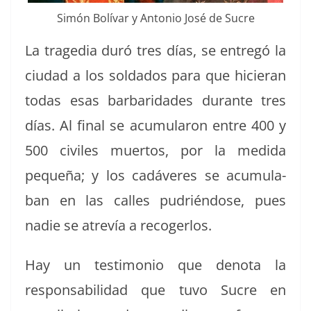
Simón Bolí­var y Anto­nio José de Sucre
La trage­dia duró tres días, se entregó la
ciu­dad a los sol­da­dos para que hicier­an
todas esas bar­bari­dades durante tres
días. Al final se acu­mu­la­ron entre 400 y
500 civiles muer­tos, por la medi­da
pequeña; y los cadáveres se acu­mu­la­
ban en las calles pudrién­dose, pues
nadie se atrevía a recogerlos.
Hay un tes­ti­mo­nio que deno­ta la
respon­s­abil­i­dad que tuvo Sucre en