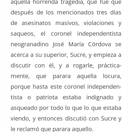
aque­l­la hor­ren­da trage­dia, que fue que
después de los men­ciona­dos tres días
de asesinatos masivos, vio­la­ciones y
saque­os, el coro­nel inde­pen­den­tista
neogranadi­no José María Cór­do­va se
acer­ca a su supe­ri­or, Sucre, y empieza a
dis­cu­tir con él, y a rog­a­r­le, prác­ti­ca­
mente, que parara aque­l­la locu­ra,
porque has­ta este coro­nel inde­pen­den­
tista o patri­o­ta esta­ba indig­na­do y
asquea­do por todo lo que lo que esta­ba
vien­do, y entonces dis­cu­tió con Sucre y
le reclamó que parara aquello.