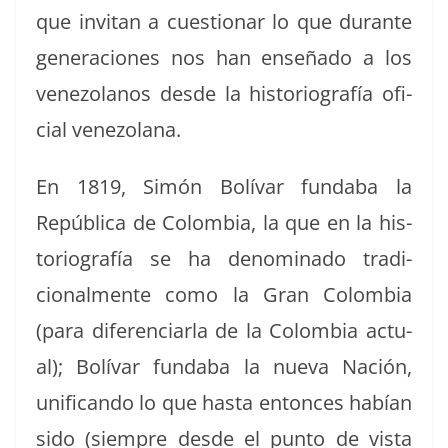
que invi­tan a cues­tionar lo que durante
gen­era­ciones nos han enseña­do a los
vene­zolanos des­de la his­to­ri­ografía ofi­
cial venezolana.
En 1819, Simón Bolí­var fund­a­ba la
Repúbli­ca de Colom­bia, la que en la his­
to­ri­ografía se ha denom­i­na­do tradi­
cional­mente como la Gran Colom­bia
(para difer­en­cia­r­la de la Colom­bia actu­
al); Bolí­var fund­a­ba la nue­va Nación,
unif­i­can­do lo que has­ta entonces habían
sido (siem­pre des­de el pun­to de vista