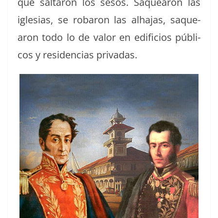
que saltaron los sesos. Saque­aron las
igle­sias, se robaron las alha­jas, saque­
aron todo lo de val­or en edi­fi­cios públi­
cos y res­i­den­cias privadas.