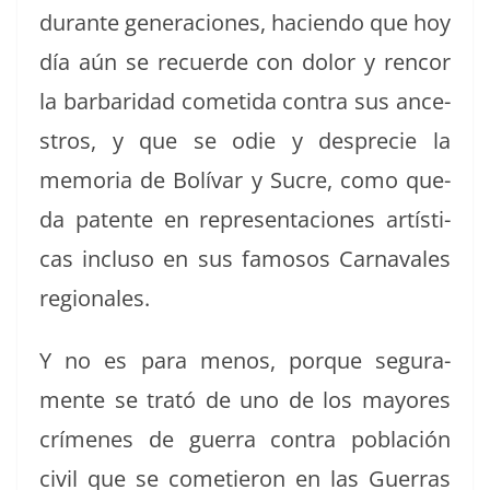
durante gen­era­ciones, hacien­do que hoy
día aún se recuerde con dolor y ren­cor
la bar­bari­dad cometi­da con­tra sus ance­
s­tros, y que se odie y des­pre­cie la
memo­ria de Bolí­var y Sucre, como que­
da patente en rep­re­senta­ciones artís­ti­
cas inclu­so en sus famosos Car­navales
regionales.
Y no es para menos, porque segu­ra­
mente se trató de uno de los may­ores
crímenes de guer­ra con­tra población
civ­il que se cometieron en las Guer­ras