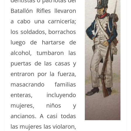
den­tis­tas o patri­o­tas del
Batal­lón Rifles lle­varon
a cabo una car­nicería;
los sol­da­dos, bor­ra­chos
luego de har­tarse de
alco­hol, tum­baron las
puer­tas de las casas y
entraron por la fuerza,
masacran­do famil­ias
enteras, incluyen­do
mujeres, niños y
ancianos. A casi todas
las mujeres las vio­laron,