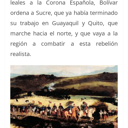
leales a la Coro­na Españo­la, Bolí­var
orde­na a Sucre, que ya había ter­mi­na­do
su tra­ba­jo en Guayaquil y Quito, que
marche hacia el norte, y que vaya a la
región a com­bat­ir a esta rebe­lión
realista.