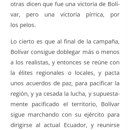
otras dicen que fue una vic­to­ria de Bolí­
var, pero una vic­to­ria pír­ri­ca, por
los pelos.
Lo cier­to es que al final de la cam­paña,
Bolí­var con­sigue doble­gar más o menos
a los real­is­tas, y entonces se reúne con
la élites regionales o locales, y pacta
unos acuer­dos de paz, para paci­ficar la
región, y ya cesa­da la lucha, y supues­ta­
mente paci­fi­ca­do el ter­ri­to­rio, Bolí­var
sigue marchan­do con su ejérci­to para
diri­girse al actu­al Ecuador, y reunirse