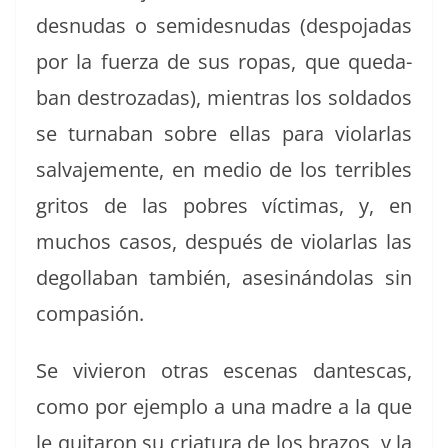
desnudas o semi­desnudas (despo­jadas
por la fuerza de sus ropas, que qued­a­
ban destrozadas), mien­tras los sol­da­dos
se turn­a­ban sobre ellas para vio­lar­las
sal­va­je­mente, en medio de los ter­ri­bles
gri­tos de las pobres víc­ti­mas, y, en
muchos casos, después de vio­lar­las las
degol­la­ban tam­bién, asesinán­dolas sin
compasión.
Se vivieron otras esce­nas dan­tescas,
como por ejem­p­lo a una madre a la que
le quitaron su criatu­ra de los bra­zos, y la