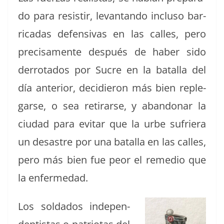
do para resi­s­tir, lev­an­tan­do inclu­so bar­
ri­cadas defen­si­vas en las calles, pero
pre­cisa­mente después de haber sido
der­ro­ta­dos por Sucre en la batal­la del
día ante­ri­or, deci­dieron más bien reple­
garse, o sea reti­rarse, y aban­donar la
ciu­dad para evi­tar que la urbe sufriera
un desas­tre por una batal­la en las calles,
pero más bien fue peor el reme­dio que
la enfermedad.
Los sol­da­dos inde­pen­