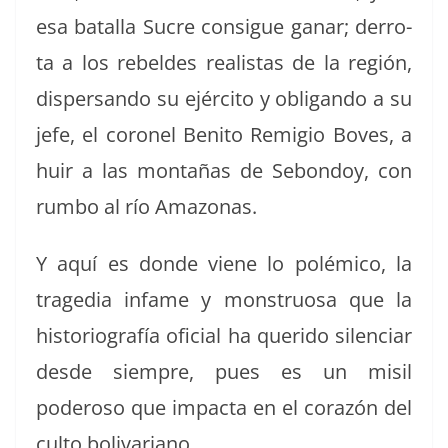
esa batal­la Sucre con­sigue ganar; der­ro­
ta a los rebeldes real­is­tas de la región,
dis­per­san­do su ejérci­to y obligan­do a su
jefe, el coro­nel Ben­i­to Remi­gio Boves, a
huir a las mon­tañas de Sebon­doy, con
rum­bo al río Amazonas.
Y aquí es donde viene lo polémi­co, la
trage­dia infame y mon­stru­osa que la
his­to­ri­ografía ofi­cial ha queri­do silen­ciar
des­de siem­pre, pues es un mis­il
poderoso que impacta en el corazón del
cul­to bolivariano.