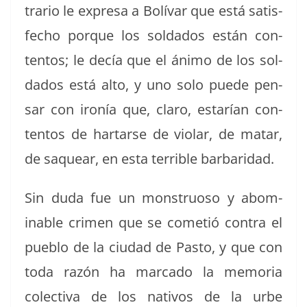
trario le expre­sa a Bolí­var que está sat­is­
fe­cho porque los sol­da­dos están con­
tentos; le decía que el áni­mo de los sol­
da­dos está alto, y uno solo puede pen­
sar con ironía que, claro, estarían con­
tentos de har­tarse de vio­lar, de matar,
de saque­ar, en esta ter­ri­ble barbaridad.
Sin duda fue un mon­stru­oso y abom­
inable crimen que se cometió con­tra el
pueblo de la ciu­dad de Pas­to, y que con
toda razón ha mar­ca­do la memo­ria
colec­ti­va de los nativos de la urbe