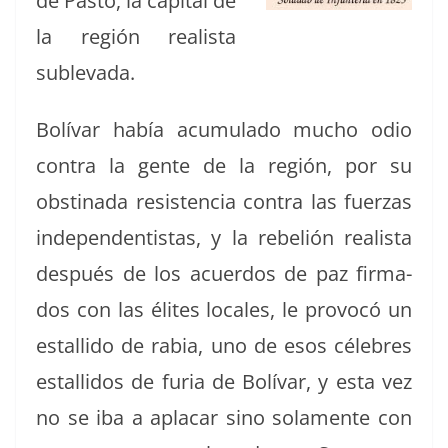
de Pas­to, la cap­i­tal de
la región real­ista
sublevada.
Bolí­var había acu­mu­la­do mucho odio
con­tra la gente de la región, por su
obsti­na­da resisten­cia con­tra las fuerzas
inde­pen­den­tis­tas, y la rebe­lión real­ista
después de los acuer­dos de paz fir­ma­
dos con las élites locales, le provocó un
estal­li­do de rabia, uno de esos céle­bres
estal­li­dos de furia de Bolí­var, y esta vez
no se iba a aplacar sino sola­mente con