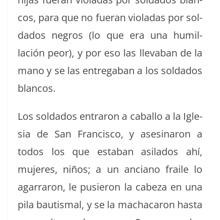
cos, para que no fuer­an vio­ladas por sol­
da­dos negros (lo que era una humil­
lación peor), y por eso las llev­a­ban de la
mano y se las entre­ga­ban a los sol­da­dos
blancos.
Los sol­da­dos entraron a cabal­lo a la Igle­
sia de San Fran­cis­co, y asesinaron a
todos los que esta­ban asi­la­dos ahí,
mujeres, niños; a un anciano fraile lo
agar­raron, le pusieron la cabeza en una
pila bautismal, y se la machac­aron has­ta