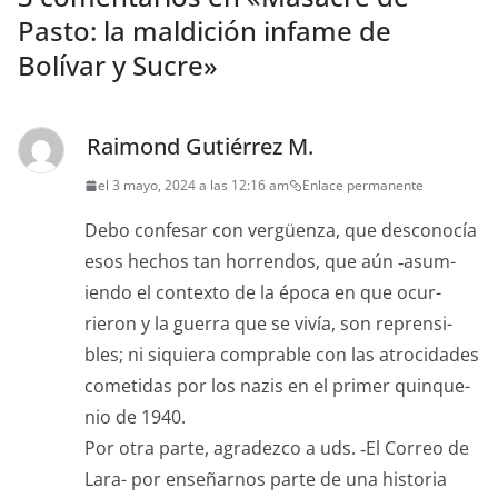
Pasto: la maldición infame de
Bolívar y Sucre
»
Raimond Gutiérrez M.
el 3 mayo, 2024 a las 12:16 am
Enlace permanente
Debo con­fe­sar con vergüen­za, que desconocía
esos hechos tan hor­ren­dos, que aún ‑asum­
ien­do el con­tex­to de la época en que ocur­
rieron y la guer­ra que se vivía, son repren­si­
bles; ni siquiera com­prable con las atro­ci­dades
cometi­das por los nazis en el primer quin­que­
nio de 1940.
Por otra parte, agradez­co a uds. ‑El Correo de
Lara- por enseñarnos parte de una his­to­ria