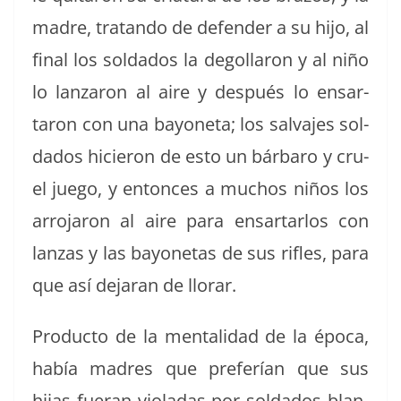
madre, tratan­do de defend­er a su hijo, al
final los sol­da­dos la degol­laron y al niño
lo lan­zaron al aire y después lo ensar­
taron con una bay­o­ne­ta; los sal­va­jes sol­
da­dos hicieron de esto un bár­baro y cru­
el juego, y entonces a muchos niños los
arro­jaron al aire para ensar­tar­los con
lan­zas y las bay­o­ne­tas de sus rifles, para
que así dejaran de llorar.
Pro­duc­to de la men­tal­i­dad de la época,
había madres que prefer­ían que sus
hijas fuer­an vio­ladas por sol­da­dos blan­