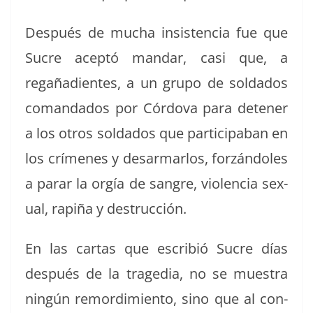
Después de mucha insis­ten­cia fue que
Sucre acep­tó man­dar, casi que, a
regaña­di­entes, a un grupo de sol­da­dos
coman­da­dos por Cór­do­va para deten­er
a los otros sol­da­dos que par­tic­i­pa­ban en
los crímenes y desar­mar­los, forzán­doles
a parar la orgía de san­gre, vio­len­cia sex­
u­al, rapiña y destrucción.
En las car­tas que escribió Sucre días
después de la trage­dia, no se mues­tra
ningún remordimien­to, sino que al con­