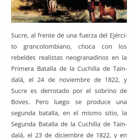
Sucre, al frente de una fuerza del Ejérci­
to gran­colom­biano, choca con los
rebeldes real­is­tas neogranadi­nos en la
Primera Batal­la de la Cuchilla de Tain­
dalá, el 24 de noviem­bre de 1822, y
Sucre es der­ro­ta­do por el sobri­no de
Boves. Pero luego se pro­duce una
segun­da batal­la, en el mis­mo sitio, la
Segun­da Batal­la de la Cuchilla de Tain­
dalá, el 23 de diciem­bre de 1822, y en