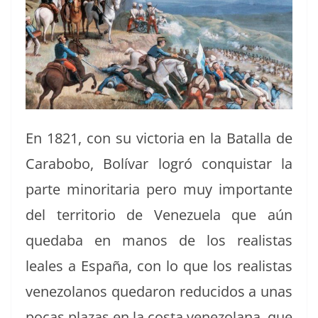
En 1821, con su vic­to­ria en la Batal­la de
Carabobo, Bolí­var logró con­quis­tar la
parte minori­taria pero muy impor­tante
del ter­ri­to­rio de Venezuela que aún
qued­a­ba en manos de los real­is­tas
leales a España, con lo que los real­is­tas
vene­zolanos quedaron reduci­dos a unas
pocas plazas en la cos­ta vene­zolana, que