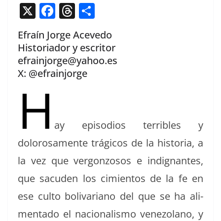
X
F
T
C
a
h
o
Efraín Jorge Acevedo
c
re
m
Historiador y escritor
e
a
p
efrainjorge@yahoo.es
b
d
ar
X: @efrainjorge
H
o
s
tir
o
k
ay episo­dios ter­ri­bles y
dolorosa­mente trági­cos de la his­to­ria, a
la vez que ver­gonzosos e indig­nantes,
que sacu­d­en los cimien­tos de la fe en
ese cul­to boli­var­i­ano del que se ha ali­
men­ta­do el nacional­is­mo vene­zolano, y