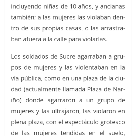
incluyen­do niñas de 10 años, y ancianas
tam­bién; a las mujeres las vio­la­ban den­
tro de sus propias casas, o las arras­tra­
ban afuera a la calle para violarlas.
Los sol­da­dos de Sucre agarra­ban a gru­
pos de mujeres y las vio­lenta­ban en la
vía públi­ca, como en una plaza de la ciu­
dad (actual­mente lla­ma­da Plaza de Nar­
iño) donde agar­raron a un grupo de
mujeres y las ultra­jaron, las vio­laron en
ple­na plaza, con el espec­tácu­lo grotesco
de las mujeres ten­di­das en el sue­lo,