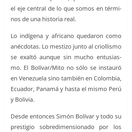
el eje cen­tral de lo que somos en tér­mi­
nos de una his­to­ria real.
Lo indí­ge­na y africano quedaron como
anéc­do­tas. Lo mes­ti­zo jun­to al criol­lis­mo
se exaltó aunque sin mucho entu­si­as­
mo. El Bolívar/Mito no sólo se instau­ró
en Venezuela sino tam­bién en Colom­bia,
Ecuador, Panamá y has­ta el mis­mo Perú
y Bolivia.
Des­de entonces Simón Bolí­var y todo su
pres­ti­gio sobred­i­men­sion­a­do por los