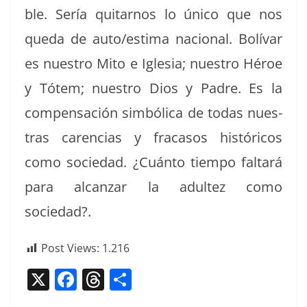
ble. Sería quitarnos lo úni­co que nos
que­da de auto/estima nacional. Bolí­var
es nue­stro Mito e Igle­sia; nue­stro Héroe
y Tótem; nue­stro Dios y Padre. Es la
com­pen­sación sim­bóli­ca de todas nues­
tras caren­cias y fra­ca­sos históri­cos
como sociedad. ¿Cuán­to tiem­po fal­tará
para alcan­zar la adul­tez como
sociedad?.
Post Views:
1.216
X
F
T
C
a
h
o