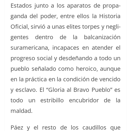
Esta­dos jun­to a los aparatos de pro­pa­
gan­da del poder, entre ellos la His­to­ria
Ofi­cial, sirvió a unas elites tor­pes y neg­li­
gentes den­tro de la bal­can­ización
suramer­i­cana, inca­paces en aten­der el
pro­gre­so social y des­deñan­do a todo un
pueblo señal­a­do como hero­ico, aunque
en la prác­ti­ca en la condi­ción de ven­ci­do
y escla­vo. El “Glo­ria al Bra­vo Pueblo” es
todo un estri­bil­lo encubri­dor de la
maldad.
Páez y el resto de los caudil­los que