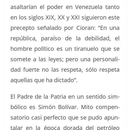
asaltarían el poder en Venezuela tan­to
en los sig­los XIX, XX y XXI sigu­ieron este
pre­cep­to señal­a­do por Cio­ran: “En una
repúbli­ca, paraí­so de la debil­i­dad, el
hom­bre políti­co es un tiranue­lo que se
somete a las leyes; pero una per­son­al­i­
dad fuerte no las respe­ta, sólo respe­ta
aque­l­las que ha dictado”.
El Padre de la Patria en un sen­ti­do sim­
bóli­co es Simón Bolí­var. Mito com­pen­
sato­rio casi per­fec­to que se pudo apun­
ta­lar en la época dora­da del petróleo