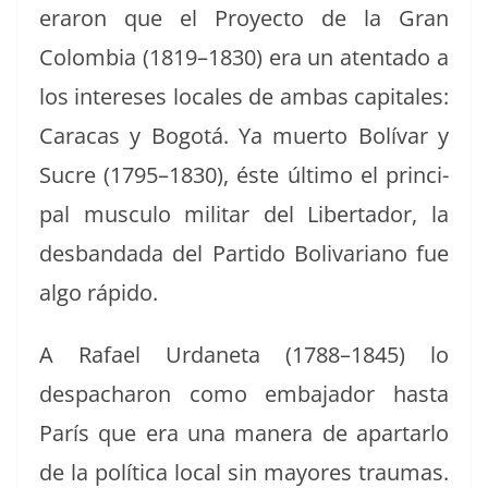
er­aron que el Proyec­to de la Gran
Colom­bia (1819–1830) era un aten­ta­do a
los intere­ses locales de ambas cap­i­tales:
Cara­cas y Bogotá. Ya muer­to Bolí­var y
Sucre (1795–1830), éste últi­mo el prin­ci­
pal mus­cu­lo mil­i­tar del Lib­er­ta­dor, la
des­ban­da­da del Par­tido Boli­var­i­ano fue
algo rápido.
A Rafael Urdane­ta (1788–1845) lo
despacharon como emba­jador has­ta
París que era una man­era de apartar­lo
de la políti­ca local sin may­ores trau­mas.