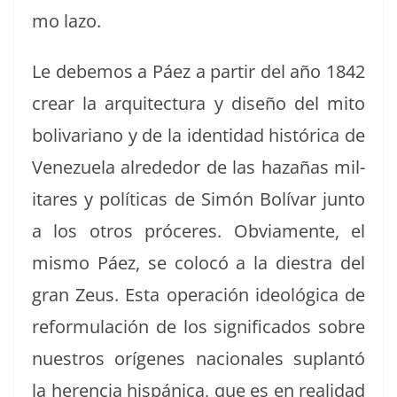
mo lazo.
Le debe­mos a Páez a par­tir del año 1842
crear la arqui­tec­tura y dis­eño del mito
boli­var­i­ano y de la iden­ti­dad históri­ca de
Venezuela alrede­dor de las haz­a­ñas mil­
itares y políti­cas de Simón Bolí­var jun­to
a los otros próceres. Obvi­a­mente, el
mis­mo Páez, se colocó a la dies­tra del
gran Zeus. Esta operación ide­ológ­i­ca de
refor­mu­lación de los sig­nifi­ca­dos sobre
nue­stros orí­genes nacionales suplan­tó
la heren­cia his­páni­ca, que es en real­i­dad