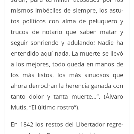
mis­mos imbé­ciles de siem­pre, los astu­
tos políti­cos con alma de pelu­quero y
tru­cos de notario que saben matar y
seguir son­rien­do y adu­lan­do! Nadie ha
enten­di­do aquí nada. La muerte se llevó
a los mejores, todo que­da en manos de
los más lis­tos, los más sin­u­osos que
aho­ra der­rochan la heren­cia gana­da con
tan­to dolor y tan­ta muerte…”. (Álvaro
Mutis, “El últi­mo rostro”).
En 1842 los restos del Lib­er­ta­dor regre­