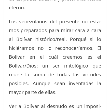
eterno.
Los vene­zolanos del pre­sente no esta­
mos prepara­dos para mirar cara a cara
al Bolí­var histórico/real. Porqué si lo
hiciéramos no lo recono­ceríamos. El
Bolí­var en el cuál creemos es el
Bolívar/Dios: un ser mitológi­co que
reúne la suma de todas las vir­tudes
posi­bles. Aunque sean inven­tadas la
may­or parte de ellas.
Ver a Bolí­var al desnudo es un imposi­