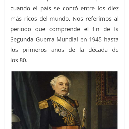
cuan­do el país se con­tó entre los diez
más ricos del mun­do. Nos refe­r­i­mos al
peri­o­do que com­prende el fin de la
Segun­da Guer­ra Mundi­al en 1945 has­ta
los primeros años de la déca­da de
los 80.