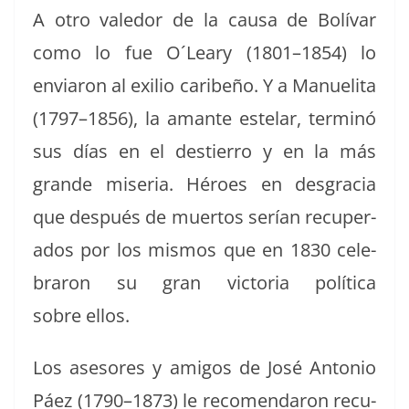
A otro vale­dor de la causa de Bolí­var
como lo fue O´Leary (1801–1854) lo
enviaron al exilio caribeño. Y a Manueli­ta
(1797–1856), la amante este­lar, ter­minó
sus días en el destier­ro y en la más
grande mis­e­ria. Héroes en des­gra­cia
que después de muer­tos serían recu­per­
a­dos por los mis­mos que en 1830 cel­e­
braron su gran vic­to­ria políti­ca
sobre ellos.
Los asesores y ami­gos de José Anto­nio
Páez (1790–1873) le recomen­daron recu­