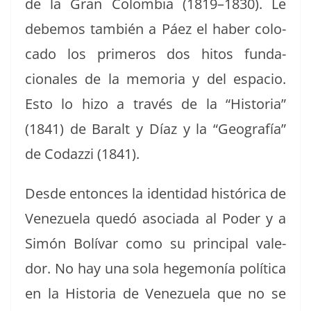
de la Gran Colom­bia (1819–1830). Le
debe­mos tam­bién a Páez el haber colo­
ca­do los primeros dos hitos fun­da­
cionales de la memo­ria y del espa­cio.
Esto lo hizo a través de la “His­to­ria”
(1841) de Bar­alt y Díaz y la “Geografía”
de Codazzi (1841).
Des­de entonces la iden­ti­dad históri­ca de
Venezuela quedó aso­ci­a­da al Poder y a
Simón Bolí­var como su prin­ci­pal vale­
dor. No hay una sola hege­monía políti­ca
en la His­to­ria de Venezuela que no se