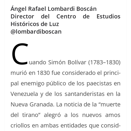
a
h
o
Ángel Rafael Lombardi Boscán
c
re
m
Director del Centro de Estudios
e
a
p
Históricos de Luz
b
d
ar
@lombardiboscan
C
o
s
tir
o
k
uan­do Simón Bolí­var (1783–1830)
murió en 1830 fue con­sid­er­a­do el prin­ci­
pal ene­mi­go públi­co de los paecis­tas en
Venezuela y de los san­tanderis­tas en la
Nue­va Grana­da. La noti­cia de la “muerte
del tira­no” ale­gró a los nuevos amos
criol­los en ambas enti­dades que con­sid­