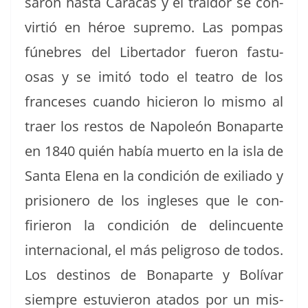
saron has­ta Cara­cas y el traidor se con­
vir­tió en héroe supre­mo. Las pom­pas
fúne­bres del Lib­er­ta­dor fueron fas­tu­
osas y se imitó todo el teatro de los
france­ses cuan­do hicieron lo mis­mo al
traer los restos de Napoleón Bona­parte
en 1840 quién había muer­to en la isla de
San­ta Ele­na en la condi­ción de exil­i­a­do y
pri­sionero de los ingle­ses que le con­
firieron la condi­ción de delin­cuente
inter­na­cional, el más peli­groso de todos.
Los des­ti­nos de Bona­parte y Bolí­var
siem­pre estu­vieron ata­dos por un mis­