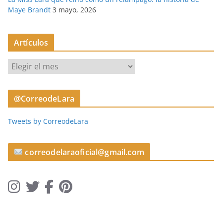
Maye Brandt
3 mayo, 2026
Artículos
A
r
t
@CorreodeLara
í
c
Tweets by CorreodeLara
u
l
o
correodelaraoficial@gmail.com
s