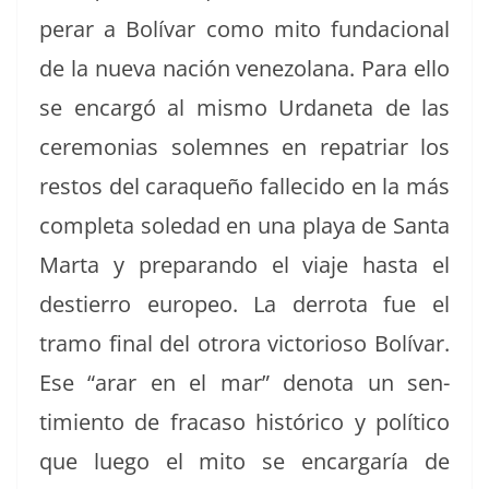
per­ar a Bolí­var como mito fun­da­cional
de la nue­va nación vene­zolana. Para ello
se encar­gó al mis­mo Urdane­ta de las
cer­e­mo­nias solemnes en repa­tri­ar los
restos del caraque­ño fal­l­e­ci­do en la más
com­ple­ta soledad en una playa de San­ta
Mar­ta y preparan­do el via­je has­ta el
destier­ro europeo. La der­ro­ta fue el
tramo final del otro­ra vic­to­rioso Bolí­var.
Ese “arar en el mar” deno­ta un sen­
timien­to de fra­ca­so históri­co y políti­co
que luego el mito se encar­garía de