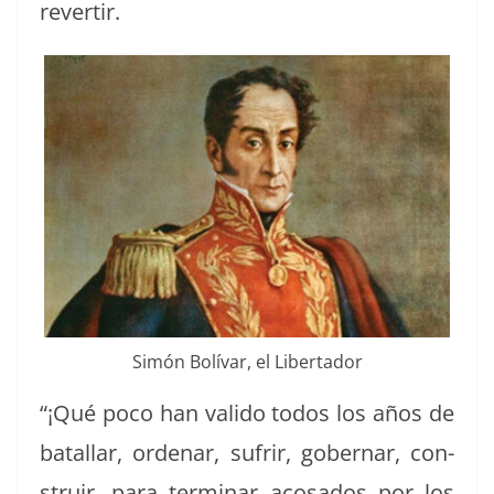
revertir.
Simón Bolí­var, el Libertador
“¡Qué poco han vali­do todos los años de
batal­lar, ordenar, sufrir, gob­ernar, con­
stru­ir, para ter­mi­nar acosa­dos por los