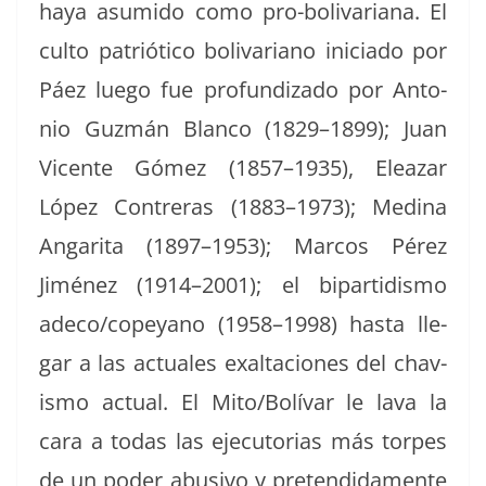
haya asum­i­do como pro-boli­var­i­ana. El
cul­to patrióti­co boli­var­i­ano ini­ci­a­do por
Páez luego fue pro­fun­diza­do por Anto­
nio Guzmán Blan­co (1829–1899); Juan
Vicente Gómez (1857–1935), Eleazar
López Con­tr­eras (1883–1973); Med­i­na
Angari­ta (1897–1953); Mar­cos Pérez
Jiménez (1914–2001); el bipar­tidis­mo
adeco/copeyano (1958–1998) has­ta lle­
gar a las actuales exalta­ciones del chav­
is­mo actu­al. El Mito/Bolívar le lava la
cara a todas las eje­cu­to­rias más tor­pes
de un poder abu­si­vo y pre­tendi­da­mente