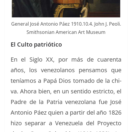
Gen­er­al José Anto­nio Páez 1910.10.4. John J. Peoli.
Smith­son­ian Amer­i­can Art Museum
El Culto patriótico
En el Siglo XX, por más de cuarenta
años, los vene­zolanos pen­samos que
teníamos a Papá Dios toma­do de la chi­
va. Aho­ra bien, en un sen­ti­do estric­to, el
Padre de la Patria vene­zolana fue José
Anto­nio Páez quien a par­tir del año 1826
hizo sep­a­rar a Venezuela del Proyec­to