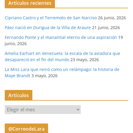
Artículos recientes
Cipriano Castro y el Terremoto de San Narciso
26 junio, 2026
Páez nació en Durigua de la Villa de Araure
21 junio, 2026
Fernando Ponte y el manantial eterno de una aspiración
19
junio, 2026
Amelia Earhart en Venezuela: la escala de la aviadora que
desapareció en el fin del mundo
23 mayo, 2026
La Miss Lara que reinó como un relámpago: la historia de
Maye Brandt
3 mayo, 2026
Artículos
A
r
t
@CorreodeLara
í