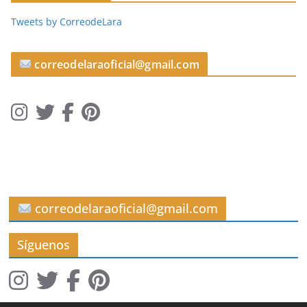
c
Tweets by CorreodeLara
u
l
o
correodelaraoficial@gmail.com
s
correodelaraoficial@gmail.com
Síguenos