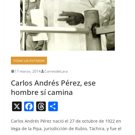
TODAS LAS ENTRADAS
17 marzo, 2014
CorreodeLara
Carlos Andrés Pérez, ese
hombre sí camina
X
F
T
C
a
h
o
Car­los Andrés Pérez nació el 27 de octubre de 1922 en
c
re
m
Vega de la Pipa, juris­dic­ción de Rubio, Táchi­ra, y fue el