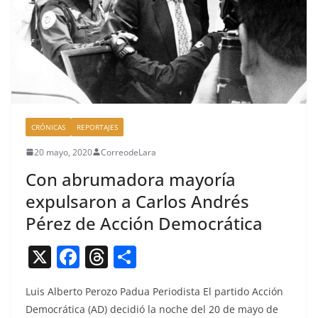
CRÓNICAS
REPORTAJES
20 mayo, 2020
CorreodeLara
Con abrumadora mayoría
expulsaron a Carlos Andrés
Pérez de Acción Democrática
X
F
T
C
a
h
o
Luis Alber­to Per­o­zo Pad­ua Peri­odista El par­tido Acción
c
re
m
Democráti­ca (AD) decidió la noche del 20 de mayo de