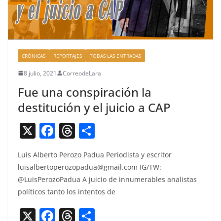
CRÓNICAS
REPORTAJES
TODAS LAS ENTRADAS
8 julio, 2021
CorreodeLara
Fue una conspiración la
destitución y el juicio a CAP
X
F
T
C
a
h
o
Luis Alber­to Per­o­zo Pad­ua Peri­odista y escritor
c
re
m
luisalbertoperozopadua@gmail.com
IG/TW:
e
a
p
@LuisPerozoPadua A juicio de innu­mer­ables anal­is­tas
b
d
ar
políti­cos tan­to los inten­tos de
o
s
tir
X
F
T
C