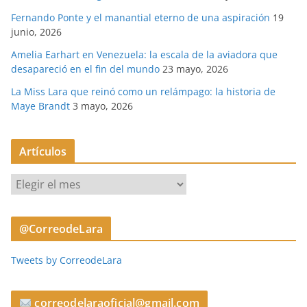
Fernando Ponte y el manantial eterno de una aspiración
19
junio, 2026
Amelia Earhart en Venezuela: la escala de la aviadora que
desapareció en el fin del mundo
23 mayo, 2026
La Miss Lara que reinó como un relámpago: la historia de
Maye Brandt
3 mayo, 2026
Artículos
A
r
t
@CorreodeLara
í
c
Tweets by CorreodeLara
u
l
o
correodelaraoficial@gmail.com