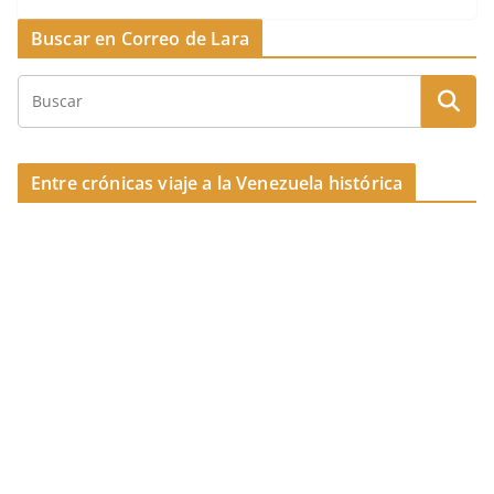
k
e
a
p
Buscar en Correo de Lara
b
d
ar
o
s
tir
o
k
Entre crónicas viaje a la Venezuela histórica