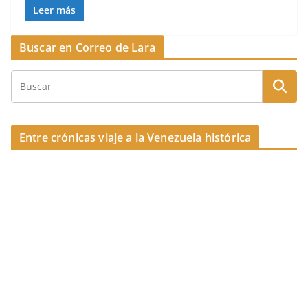
o
c
re
m
Leer más
k
e
a
p
Buscar en Correo de Lara
b
d
ar
o
s
tir
o
k
Entre crónicas viaje a la Venezuela histórica