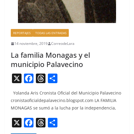
REPORTAJES
TODAS LAS ENTRADAS
14 noviembre, 2019
CorreodeLara
La familia Monagas y el
municipio Palavecino
X
F
T
C
a
h
o
Yolan­da Aris Cro­nista Ofi­cial del Munici­pio Palave­ci­no
c
re
m
cronistaoficialdepalavecino.blogspot.com LA FAMILIA
e
a
p
MONAGAS se sumó a la lucha por la independencia,
b
d
ar
X
F
T
C
o
s
tir
a
h
o