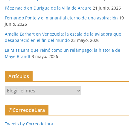
Páez nació en Durigua de la Villa de Araure
21 junio, 2026
Fernando Ponte y el manantial eterno de una aspiración
19
junio, 2026
Amelia Earhart en Venezuela: la escala de la aviadora que
desapareció en el fin del mundo
23 mayo, 2026
La Miss Lara que reinó como un relámpago: la historia de
Maye Brandt
3 mayo, 2026
Artículos
A
r
t
@CorreodeLara
í
c
Tweets by CorreodeLara
u